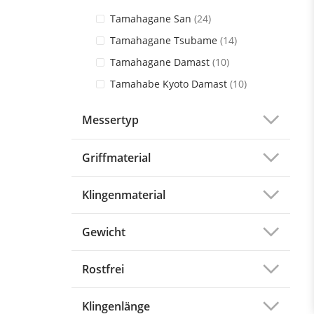
Artikel
Tamahagane San
24
Artikel
Tamahagane Tsubame
14
Artikel
Tamahagane Damast
10
Artikel
Tamahabe Kyoto Damast
10
Messertyp
Griffmaterial
Klingenmaterial
Gewicht
Rostfrei
Klingenlänge