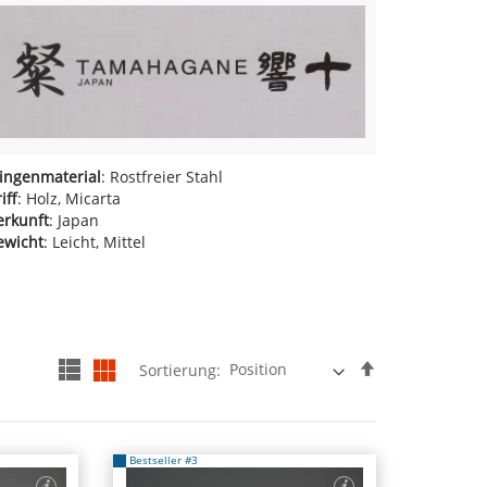
lingenmaterial
: Rostfreier Stahl
iff
: Holz, Micarta
erkunft
: Japan
ewicht
: Leicht, Mittel
In
Sortierung:
Liste
Raster
absteigender
Reihenfolge
Bestseller #3