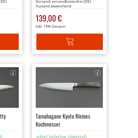
(DE)
Versand:
versandkostenfrei (DE)
Ausland abweichend
139,00 €
Inkl. 19% Steuern
ARENKORB
IN DEN WARENKORB
tty
Tamahagane Kyoto Kleines
Kochmesser
d)
sofort lieferbar (lagernd)