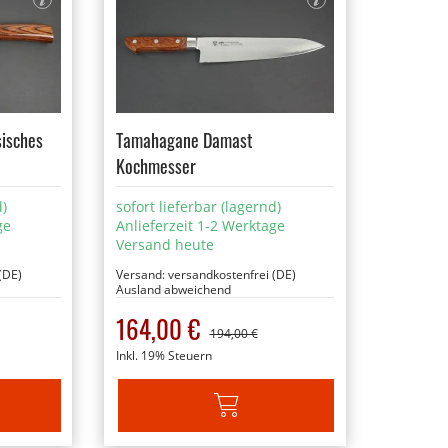
isches
Tamahagane Damast
Kochmesser
d)
sofort lieferbar (lagernd)
ge
Anlieferzeit 1-2 Werktage
Versand heute
(DE)
Versand:
versandkostenfrei (DE)
Ausland abweichend
Sonderangebot
164,00 €
194,00 €
Inkl. 19% Steuern
ARENKORB
IN DEN WARENKORB