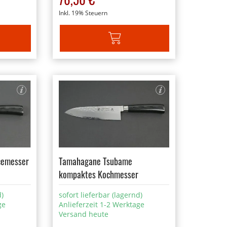
Inkl. 19% Steuern
ARENKORB
IN DEN WARENKORB
cemesser
Tamahagane Tsubame
kompaktes Kochmesser
d)
sofort lieferbar (lagernd)
ge
Anlieferzeit 1-2 Werktage
Versand heute