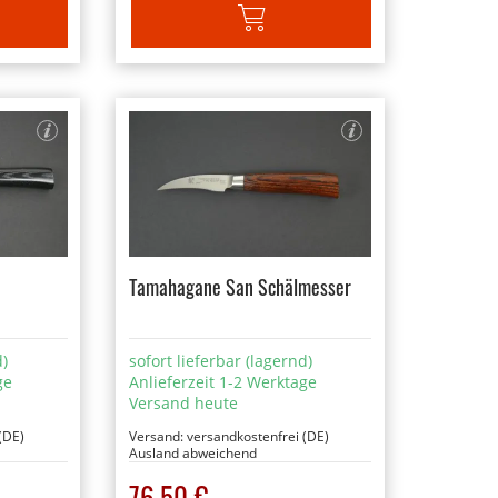
ARENKORB
IN DEN WARENKORB
Tamahagane San Schälmesser
d)
sofort lieferbar (lagernd)
ge
Anlieferzeit 1-2 Werktage
Versand heute
(DE)
Versand:
versandkostenfrei (DE)
Ausland abweichend
76,50 €