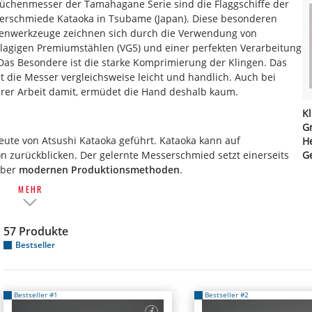
üchenmesser der Tamahagane Serie sind die Flaggschiffe der
erschmiede Kataoka in Tsubame (Japan). Diese besonderen
enwerkzeuge zeichnen sich durch die Verwendung von
lagigen Premiumstählen (VG5) und einer perfekten Verarbeitung
Das Besondere ist die starke Komprimierung der Klingen. Das
 die Messer vergleichsweise leicht und handlich. Auch bei
rer Arbeit damit, ermüdet die Hand deshalb kaum.
K
Gr
te von Atsushi Kataoka geführt. Kataoka kann auf
H
n zurückblicken. Der gelernte Messerschmied setzt einerseits
G
über
modernen Produktionsmethoden
.
MEHR
57
Produkte
Bestseller
Bestseller #1
Bestseller #2