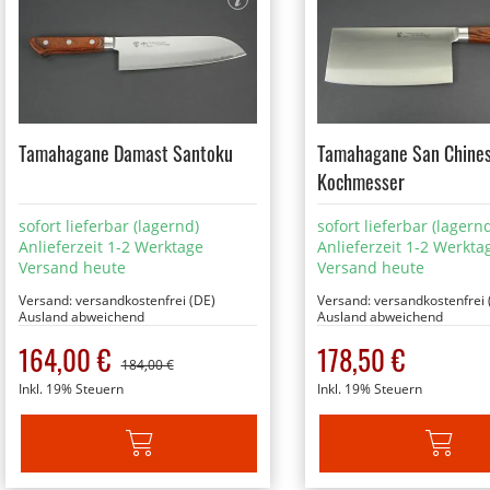
Tamahagane Damast Santoku
Tamahagane San Chines
Kochmesser
sofort lieferbar (lagernd)
sofort lieferbar (lagern
Anlieferzeit 1-2 Werktage
Anlieferzeit 1-2 Werkta
Versand heute
Versand heute
Versand:
versandkostenfrei (DE)
Versand:
versandkostenfrei 
Ausland abweichend
Ausland abweichend
Sonderangebot
164,00 €
178,50 €
184,00 €
Inkl. 19% Steuern
Inkl. 19% Steuern
IN DEN WARENKORB
IN DEN W