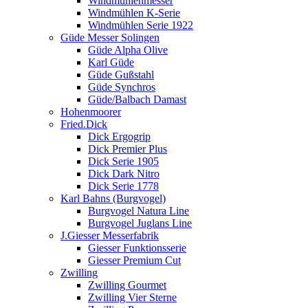
Windmühlenmesser
Windmühlen K-Serie
Windmühlen Serie 1922
Güde Messer Solingen
Güde Alpha Olive
Karl Güde
Güde Gußstahl
Güde Synchros
Güde/Balbach Damast
Hohenmoorer
Fried.Dick
Dick Ergogrip
Dick Premier Plus
Dick Serie 1905
Dick Dark Nitro
Dick Serie 1778
Karl Bahns (Burgvogel)
Burgvogel Natura Line
Burgvogel Juglans Line
J.Giesser Messerfabrik
Giesser Funktionsserie
Giesser Premium Cut
Zwilling
Zwilling Gourmet
Zwilling Vier Sterne