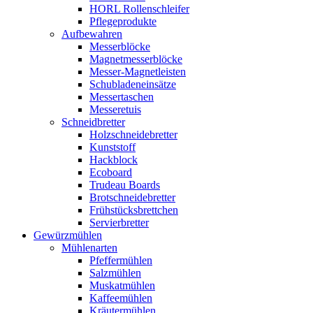
HORL Rollenschleifer
Pflegeprodukte
Aufbewahren
Messerblöcke
Magnetmesserblöcke
Messer-Magnetleisten
Schubladeneinsätze
Messertaschen
Messeretuis
Schneidbretter
Holzschneidebretter
Kunststoff
Hackblock
Ecoboard
Trudeau Boards
Brotschneidebretter
Frühstücksbrettchen
Servierbretter
Gewürzmühlen
Mühlenarten
Pfeffermühlen
Salzmühlen
Muskatmühlen
Kaffeemühlen
Kräutermühlen