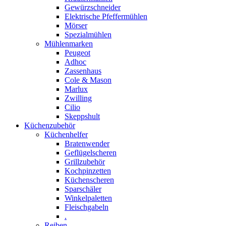
Gewürzschneider
Elektrische Pfeffermühlen
Mörser
Spezialmühlen
Mühlenmarken
Peugeot
Adhoc
Zassenhaus
Cole & Mason
Marlux
Zwilling
Cilio
Skeppshult
Küchenzubehör
Küchenhelfer
Bratenwender
Geflügelscheren
Grillzubehör
Kochpinzetten
Küchenscheren
Sparschäler
Winkelpaletten
Fleischgabeln
.
Reiben