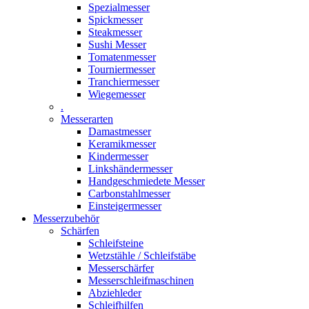
Spezialmesser
Spickmesser
Steakmesser
Sushi Messer
Tomatenmesser
Tourniermesser
Tranchiermesser
Wiegemesser
.
Messerarten
Damastmesser
Keramikmesser
Kindermesser
Linkshändermesser
Handgeschmiedete Messer
Carbonstahlmesser
Einsteigermesser
Messerzubehör
Schärfen
Schleifsteine
Wetzstähle / Schleifstäbe
Messerschärfer
Messerschleifmaschinen
Abziehleder
Schleifhilfen