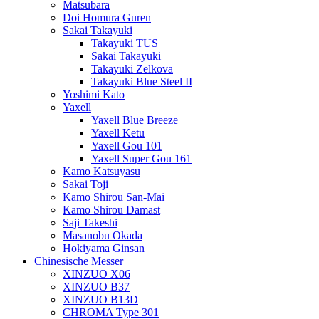
Matsubara
Doi Homura Guren
Sakai Takayuki
Takayuki TUS
Sakai Takayuki
Takayuki Zelkova
Takayuki Blue Steel II
Yoshimi Kato
Yaxell
Yaxell Blue Breeze
Yaxell Ketu
Yaxell Gou 101
Yaxell Super Gou 161
Kamo Katsuyasu
Sakai Toji
Kamo Shirou San-Mai
Kamo Shirou Damast
Saji Takeshi
Masanobu Okada
Hokiyama Ginsan
Chinesische Messer
XINZUO X06
XINZUO B37
XINZUO B13D
CHROMA Type 301