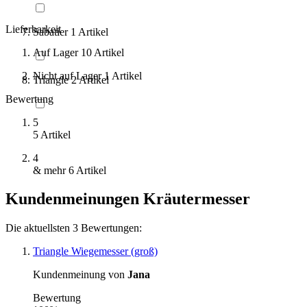
Lieferbarkeit
Sabatier
1
Artikel
Auf Lager
10
Artikel
Nicht auf Lager
1
Artikel
Triangle
2
Artikel
Bewertung
5
5
Artikel
4
& mehr
6
Artikel
Kundenmeinungen Kräutermesser
Die aktuellsten 3 Bewertungen:
Triangle Wiegemesser (groß)
Kundenmeinung von
Jana
Bewertung