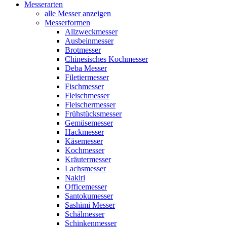
Messerarten
alle Messer anzeigen
Messerformen
Allzweckmesser
Ausbeinmesser
Brotmesser
Chinesisches Kochmesser
Deba Messer
Filetiermesser
Fischmesser
Fleischmesser
Fleischermesser
Frühstücksmesser
Gemüsemesser
Hackmesser
Käsemesser
Kochmesser
Kräutermesser
Lachsmesser
Nakiri
Officemesser
Santokumesser
Sashimi Messer
Schälmesser
Schinkenmesser