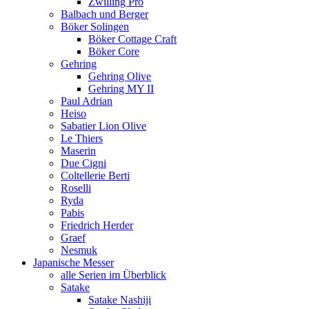
Zwilling Pro
Balbach und Berger
Böker Solingen
Böker Cottage Craft
Böker Core
Gehring
Gehring Olive
Gehring MY II
Paul Adrian
Heiso
Sabatier Lion Olive
Le Thiers
Maserin
Due Cigni
Coltellerie Berti
Roselli
Ryda
Pabis
Friedrich Herder
Graef
Nesmuk
Japanische Messer
alle Serien im Überblick
Satake
Satake Nashiji