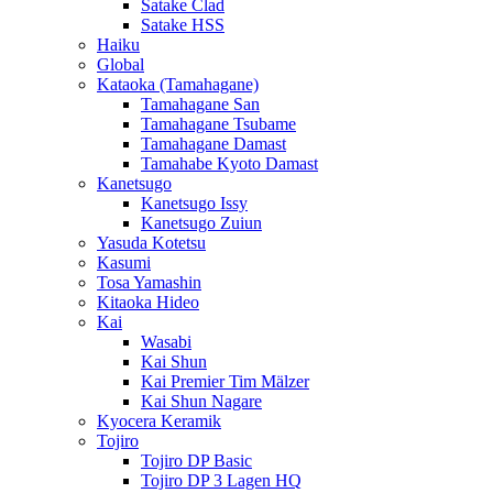
Satake Clad
Satake HSS
Haiku
Global
Kataoka (Tamahagane)
Tamahagane San
Tamahagane Tsubame
Tamahagane Damast
Tamahabe Kyoto Damast
Kanetsugo
Kanetsugo Issy
Kanetsugo Zuiun
Yasuda Kotetsu
Kasumi
Tosa Yamashin
Kitaoka Hideo
Kai
Wasabi
Kai Shun
Kai Premier Tim Mälzer
Kai Shun Nagare
Kyocera Keramik
Tojiro
Tojiro DP Basic
Tojiro DP 3 Lagen HQ