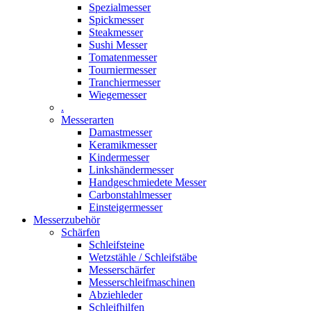
Spezialmesser
Spickmesser
Steakmesser
Sushi Messer
Tomatenmesser
Tourniermesser
Tranchiermesser
Wiegemesser
.
Messerarten
Damastmesser
Keramikmesser
Kindermesser
Linkshändermesser
Handgeschmiedete Messer
Carbonstahlmesser
Einsteigermesser
Messerzubehör
Schärfen
Schleifsteine
Wetzstähle / Schleifstäbe
Messerschärfer
Messerschleifmaschinen
Abziehleder
Schleifhilfen