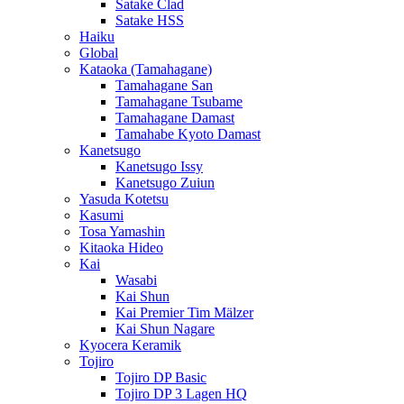
Satake Clad
Satake HSS
Haiku
Global
Kataoka (Tamahagane)
Tamahagane San
Tamahagane Tsubame
Tamahagane Damast
Tamahabe Kyoto Damast
Kanetsugo
Kanetsugo Issy
Kanetsugo Zuiun
Yasuda Kotetsu
Kasumi
Tosa Yamashin
Kitaoka Hideo
Kai
Wasabi
Kai Shun
Kai Premier Tim Mälzer
Kai Shun Nagare
Kyocera Keramik
Tojiro
Tojiro DP Basic
Tojiro DP 3 Lagen HQ