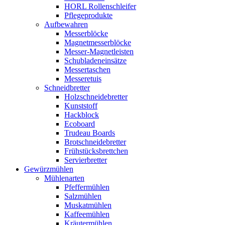
HORL Rollenschleifer
Pflegeprodukte
Aufbewahren
Messerblöcke
Magnetmesserblöcke
Messer-Magnetleisten
Schubladeneinsätze
Messertaschen
Messeretuis
Schneidbretter
Holzschneidebretter
Kunststoff
Hackblock
Ecoboard
Trudeau Boards
Brotschneidebretter
Frühstücksbrettchen
Servierbretter
Gewürzmühlen
Mühlenarten
Pfeffermühlen
Salzmühlen
Muskatmühlen
Kaffeemühlen
Kräutermühlen