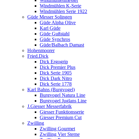
Windmühlenmesser
Windmühlen K-Serie
Windmühlen Serie 1922
Güde Messer Solingen
Güde Alpha Olive
Karl Güde
Güde Gußstahl
Güde Synchros
Güde/Balbach Damast
Hohenmoorer
Fried.Dick
Dick Ergogrip
Dick Premier Plus
Dick Serie 1905
Dick Dark Nitro
Dick Serie 1778
Karl Bahns (Burgvogel)
Burgvogel Natura Line
Burgvogel Juglans Line
J.Giesser Messerfabrik
Giesser Funktionsserie
Giesser Premium Cut
Zwilling
Zwilling Gourmet
Zwilling Vier Sterne