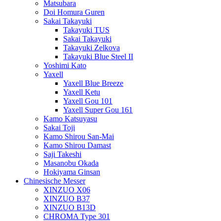
Matsubara
Doi Homura Guren
Sakai Takayuki
Takayuki TUS
Sakai Takayuki
Takayuki Zelkova
Takayuki Blue Steel II
Yoshimi Kato
Yaxell
Yaxell Blue Breeze
Yaxell Ketu
Yaxell Gou 101
Yaxell Super Gou 161
Kamo Katsuyasu
Sakai Toji
Kamo Shirou San-Mai
Kamo Shirou Damast
Saji Takeshi
Masanobu Okada
Hokiyama Ginsan
Chinesische Messer
XINZUO X06
XINZUO B37
XINZUO B13D
CHROMA Type 301