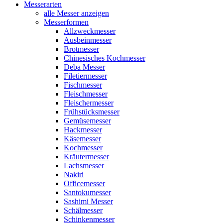
Messerarten
alle Messer anzeigen
Messerformen
Allzweckmesser
Ausbeinmesser
Brotmesser
Chinesisches Kochmesser
Deba Messer
Filetiermesser
Fischmesser
Fleischmesser
Fleischermesser
Frühstücksmesser
Gemüsemesser
Hackmesser
Käsemesser
Kochmesser
Kräutermesser
Lachsmesser
Nakiri
Officemesser
Santokumesser
Sashimi Messer
Schälmesser
Schinkenmesser