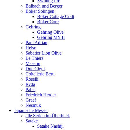
Zwilling Pro
Balbach und Berger
Böker Solingen
Böker Cottage Craft
Böker Core
Gehring
Gehring Olive
Gehring MY II
Paul Adrian
Heiso
Sabatier Lion Olive
Le Thiers
Maserin
Due Cigni
Coltellerie Berti
Roselli
Ryda
Pabis
Friedrich Herder
Graef
Nesmuk
Japanische Messer
alle Serien im Überblick
Satake
Satake Nashiji