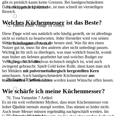
gibt es preislich kaum keine Grenzen. Bei handgeschmiedeten
Damastklingen beispielsweise, ist man schnell im vierstelligen
Skeppshult
12
Artikel
Bereich.
Welches Küchenmesser ist das Beste?
Takefu Knife Village
14
Artikel
Diese Frage wird uns natürlich sehr häufig gestellt, sie ist allerdings
nicht so einfach zu beantworten. Jeder Hersteller wird von seinen
Messern behaupten, dass es die besten sind. Was für den einen
Tamahagane
67
Artikel
Nutzer gut ist, muss für den anderen aber nicht unbedingt passen.
Wichtig ist für sich zu überlegen, was man wirklich braucht, womit
man bisher am liebsten gearbeitet hat und welches Budget zur
Tecpoint
3
Artikel
Verfügung. Nicht alles, was technisch möglich ist, wird auch
zwingend gebraucht. Spielt Geld keine Rolle, dann kann man sich
bei Messern
mit pulvermettallurgisch hergestellten Kern
umschauen. Auch handgeschmiedete Küchenmesser
aus
Tojiro
27
Artikel
traditionellen Carbonstählen
werden kaum Wünsche offen lassen.
Wie schärfe ich meine Küchenmesser?
Tosa Yamashin
7
Artikel
Es ist ein weit verbreiteter Mythos, dass teure Küchenmesser von
hoher Qualität niemals stumpf werden. Das stimmt so leider nicht.
Auch teure Messer müssen regelmäßig nachgeschärft werden. Im
Triangle
15
Artikel