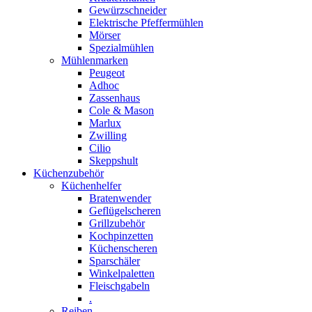
Gewürzschneider
Elektrische Pfeffermühlen
Mörser
Spezialmühlen
Mühlenmarken
Peugeot
Adhoc
Zassenhaus
Cole & Mason
Marlux
Zwilling
Cilio
Skeppshult
Küchenzubehör
Küchenhelfer
Bratenwender
Geflügelscheren
Grillzubehör
Kochpinzetten
Küchenscheren
Sparschäler
Winkelpaletten
Fleischgabeln
.
Reiben