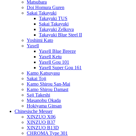
Matsubara
Doi Homura Guren
Sakai Takayuki
Takayuki TUS
Sakai Takayuki
Takayuki Zelkova
Takayuki Blue Steel II
Yoshimi Kato
Yaxell
Yaxell Blue Breeze
Yaxell Ketu
Yaxell Gou 101
Yaxell Super Gou 161
Kamo Katsuyasu
Sakai Toji
Kamo Shirou San-Mai
Kamo Shirou Damast
Saji Takeshi
Masanobu Okada
Hokiyama Ginsan
Chinesische Messer
XINZUO X06
XINZUO B37
XINZUO B13D
CHROMA Type 301