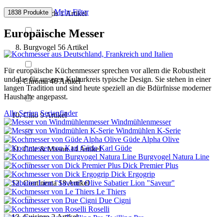
Mehr Filter
1838 Produkte
Brandlands
1
Artikel
Europäische Messer
Burgvogel
56
Artikel
Für europäische Küchenmesser sprechen vor allem die Robustheit
und das für unseren Kulturkreis typische Design. Sie stehen in einer
Chroma
46
Artikel
langen Tradition und sind heute speziell an die Bdürfnisse moderner
Haushalte angepasst.
Alle Serien
Serienfinder
Cilio
9
Artikel
Windmühlenmesser
Windmühlen K-Serie
Güde Alpha Olive
Karl Güde
Cole & Mason
14
Artikel
Burgvogel Natura Line
Dick Premier Plus
Dick Ergogrip
Sabatier Lion "Saveur"
Continenta
18
Artikel
Le Thiers
Due Cigni
Roselli
Cuisipro
2
Artikel