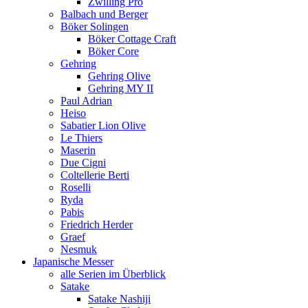
Zwilling Pro
Balbach und Berger
Böker Solingen
Böker Cottage Craft
Böker Core
Gehring
Gehring Olive
Gehring MY II
Paul Adrian
Heiso
Sabatier Lion Olive
Le Thiers
Maserin
Due Cigni
Coltellerie Berti
Roselli
Ryda
Pabis
Friedrich Herder
Graef
Nesmuk
Japanische Messer
alle Serien im Überblick
Satake
Satake Nashiji