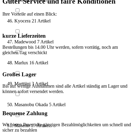
Guter Service und faire Konditionen
Ihre Vorteile auf einen Blick:
Kyocera
21
Artikel
kurze Lieferzeiten
Madewood
7
Artikel
Bestellungen bis 14.00 Uhr werden, sofern vorrätig, noch am
gleichen Tag verschickt
Marlux
16
Artikel
Großes Lager
Marttiini
3
Artikel
Bis auf wenige Ausnahmen sind alle Artikel ständig am Lager und
können sofort versendet werden.
Masanobu Okada
5
Artikel
Bequeme Zahlung
Wir bieten Ihnen alle gängigen Bezahlmöglichkeiten um schnell und
Maserin
17
Artikel
sicher zu bezahlen