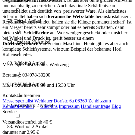
Gegensatz zu einfachen Messern, ist das aber ohne großen Aufwand
und nachhaltig zu erreichen. Auch das finale Schärfeniveau
unterscheidet sich deutlich von preiswerter Ware. Als einfachstes
Schärfmittel haben sich
keramische Wetzstähle
herauskristallisiert.
Tritz
1
Artikel
Regelmäßig angewendet, halten sie die Klinge permanent scharf. Ist
ein Messer bereits sehr stumpf oder hat es bereits Scharten, dann
bieten sich
Schleifsteine
an. Wer weniger geschickt oder unsicher
bei Winkel und Druck ist, greift besser zu einem
Trudeau
20
Artikel
Durchzugsschärfer
oder einer Maschine. Heute gibt es aber auch
komplette Schleifsysteme, wie zum Beispiel der bekannte Horl
Rollenschleifer.
Witloft
3
Artikel
Messerspezialist - Gutes Werkzeug
Beratung: 034978-30200
Wölfel
8
Artikel
Mo.-Fr. zwischen 8:30 und 15:30 Uhr
Kontakt aufnehmen
Messerspezialist
Wehlauer Dorfstr. 6a
06369 Zehbitz
zum
Worksharp
2
Artikel
Kontaktformular
Über uns
Impressum
Händleranfrage
Blog
Service
Versandkostenfrei ab 40 €
Wüsthof
2
Artikel
darunter nur 2,95 €