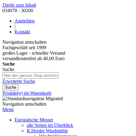
Direkt zum Inhalt
034978 - 30200
Anmelden
|
Kontakt
Navigation umschalten
Fachgeschäft seit 1999
großes Lager - schneller Versand
versandkostenfrei ab 40,00 Euro
Suche
Suche
Erweiterte Suche
Suche
Produkt(e) im Warenkorb
Navigation umschalten
Menü
Europäische Messer
alle Serien im Überblick
R.Herder Windmühle