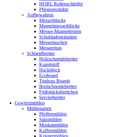
HORL Rollenschleifer
Pflegeprodukte
Aufbewahren
Messerblöcke
Magnetmesserblöcke
Messer-Magnetleisten
Schubladeneinsätze
Messertaschen
Messeretuis
Schneidbretter
Holzschneidebretter
Kunststoff
Hackblock
Ecoboard
Trudeau Boards
Brotschneidebretter
Frühstücksbrettchen
Servierbretter
Gewürzmühlen
Mühlenarten
Pfeffermühlen
Salzmühlen
Muskatmühlen
Kaffeemühlen
Kräutermühlen