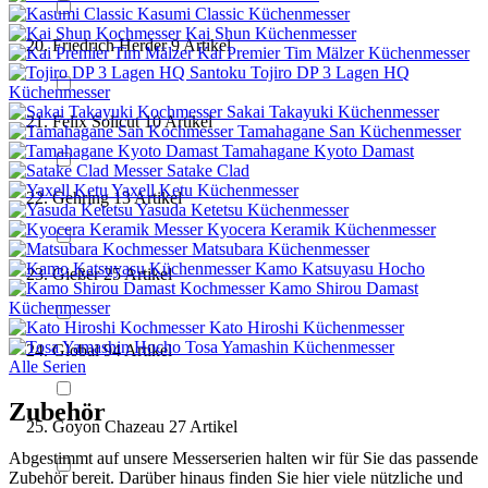
Kasumi Classic Küchenmesser
Kai Shun Küchenmesser
Friedrich Herder
9
Artikel
Kai Premier Tim Mälzer Küchenmesser
Tojiro DP 3 Lagen HQ
Küchenmesser
Sakai Takayuki Küchenmesser
Felix Solicut
10
Artikel
Tamahagane San Küchenmesser
Tamahagane Kyoto Damast
Satake Clad
Yaxell Ketu Küchenmesser
Gehring
13
Artikel
Yasuda Ketetsu Küchenmesser
Kyocera Keramik Küchenmesser
Matsubara Küchenmesser
Kamo Katsuyasu Hocho
Gießer
25
Artikel
Kamo Shirou Damast
Küchenmesser
Kato Hiroshi Küchenmesser
Tosa Yamashin Küchenmesser
Global
94
Artikel
Alle Serien
Zubehör
Goyon Chazeau
27
Artikel
Abgestimmt auf unsere Messerserien halten wir für Sie das passende
Zubehör bereit. Darüber hinaus finden Sie hier viele nützliche und