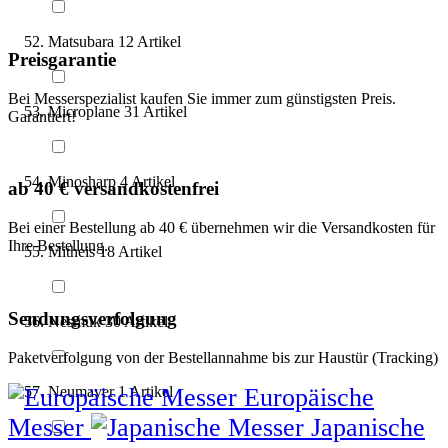
Matsubara
12
Artikel
Preisgarantie
Bei Messerspezialist kaufen Sie immer zum günstigsten Preis.
Microplane
31
Artikel
Garantiert!
Minosharp
4
Artikel
ab 40 € versandkostenfrei
Bei einer Bestellung ab 40 € übernehmen wir die Versandkosten für
Ihre Bestellung.
Mitheis
18
Artikel
Sendungsverfolgung
Nesmuk
30
Artikel
Paketverfolgung von der Bestellannahme bis zur Haustür (Tracking)
Europäische
Neumayer
1
Artikel
Messer
Japanische