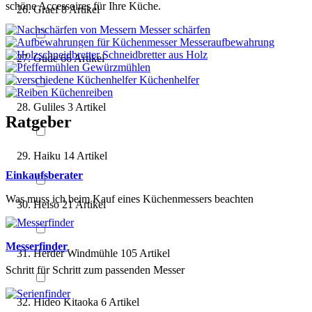
schöne Accessoires für Ihre Küche.
Graef
8
Artikel
Messer schärfen
Messeraufbewahrung
Schneidbretter aus Holz
Güde
66
Artikel
Gewürzmühlen
Küchenhelfer
Küchenreiben
Guliles
3
Artikel
Ratgeber
Haiku
14
Artikel
Einkaufsberater
Was muss ich beim Kauf eines Küchenmessers beachten
Heiso
21
Artikel
Messerfinder
Herder Windmühle
105
Artikel
Schritt für Schritt zum passenden Messer
Hideo Kitaoka
6
Artikel