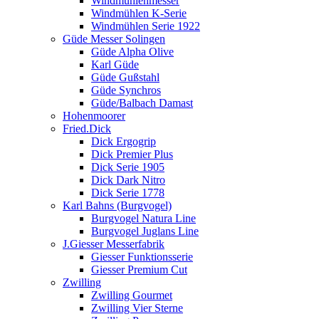
Windmühlenmesser
Windmühlen K-Serie
Windmühlen Serie 1922
Güde Messer Solingen
Güde Alpha Olive
Karl Güde
Güde Gußstahl
Güde Synchros
Güde/Balbach Damast
Hohenmoorer
Fried.Dick
Dick Ergogrip
Dick Premier Plus
Dick Serie 1905
Dick Dark Nitro
Dick Serie 1778
Karl Bahns (Burgvogel)
Burgvogel Natura Line
Burgvogel Juglans Line
J.Giesser Messerfabrik
Giesser Funktionsserie
Giesser Premium Cut
Zwilling
Zwilling Gourmet
Zwilling Vier Sterne