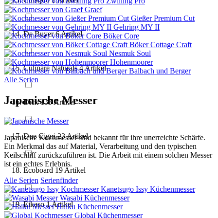
Zwilling Pro
Graef
Gießer Premium Cut
Gehring MY II
De Buyer
6
Artikel
Böker Core
Böker Cottage Craft
Nesmuk Soul
Hohenmoorer
Culinare Naturals
4
Artikel
Balbach und Berger
Alle Serien
Japanische Messer
Dick
133
Artikel
Due Cigni
23
Artikel
Japanische Kochmesser sind bekannt für ihre unerreichte Schärfe.
Ein Merkmal das auf Material, Verarbeitung und den typischen
Keilschliff zurückzuführen ist. Die Arbeit mit einem solchen Messer
ist ein echtes Erlebnis.
Ecoboard
19
Artikel
Alle Serien
Serienfinder
Kanetsugo Issy Küchenmesser
Wasabi Küchenmesser
Eikaso
1
Artikel
Haiku Küchenmesser
Global Küchenmesser