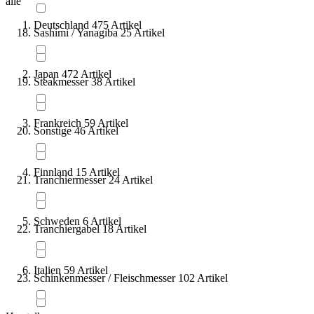
alle
Deutschland
475
Artikel
Sashimi / Yanagiba
25
Artikel
Japan
472
Artikel
Steakmesser
38
Artikel
Frankreich
59
Artikel
Sonstige
46
Artikel
Finnland
15
Artikel
Tranchiermesser
24
Artikel
Schweden
6
Artikel
Tranchiergabel
18
Artikel
Italien
59
Artikel
Schinkenmesser / Fleischmesser
102
Artikel