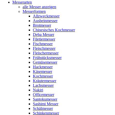
Messerarten
alle Messer anzeigen
Messerformen
Allzweckmesser
Ausbeinmesser
Brotmesser
Chinesisches Kochmesser
Deba Messer
Filetiermesser
Fischmesser
Fleischmesser
Fleischermesser
Frühstücksmesser
Gemüsemesser
Hackmesser
Käsemesser
Kochmesser
Kräutermesser
Lachsmesser
Nakiri
Officemesser
Santokumesser
Sashimi Messer
Schälmesser
Schinkenmesser