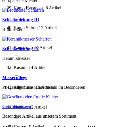
europäische Messer
Kamo Katsuyasu
8
Artikel
Schleifanleitung III
Kamo Shirou
17
Artikel
Brotmesser
Kanetsugo
14
Artikel
Schleifanleitung IV
Keramikmesser
Kasumi
14
Artikel
Messerpflege
Kato Hiroshi
9
Artikel
Pflege allgemein - Carbonstahl im Besonderen
Geschenkideen
Naniwa
12
Artikel
Besondere Artikel aus unserem Sortiment
Kotetsu
5
Artikel