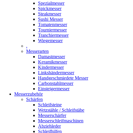
Spezialmesser
Spickmesser
Steakmesser
Sushi Messer
Tomatenmesser
Tourniermesser
Tranchiermesser
Wiegemesser
.
Messerarten
Damastmesser
Keramikmesser
Kindermesser
Linkshändermesser
Handgeschmiedete Messer
Carbonstahlmesser
Einsteigermesser
Messerzubehör
Schärfen
Schleifsteine
Wetzstähle / Schleifstäbe
Messerschärfer
Messerschleifmaschinen
Abziehleder
Schleifhilfen