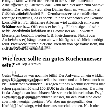
Klinge. Damit werden die meisten in der Küche anfallenden
Arbeiten erledigt. Alternativ dazu kann man hier auch zum Santoku
greifen. Das bietet sich vor allen Dingen dann an, wenn sehr viel
Sabatier
34
Artikel
Gemüse verarbeitet wird. Ein
Gemüsemesser
ist ebenfalls eine
wichtige Ergänzung, da es speziell für das Schneiden von Gemüse
konzipiert ist. Für filigranere Arbeiten wird zusätzlich ein kurzes
Schälmesser
bzw. Officemesser benötigt. Für krustige und sehr
Saji Takeshi
5
Artikel
harte Lebensmittel bietet sich das Brotmesser an. Ob weitere
Messerarten benötigt werden (z.B. Fleischmesser, Nakiri oder
Ausbeinmesser) hängt davon ab, wie häufig es tatsächlich benötigt
wird. Profiköche nutzen hier eine Vielzahl von Spezialmessern, um
Sakai Takayuki
53
Artikel
sich die Arbeit zu erleichtern.
Wie teuer sollte ein gutes Küchenmesser
Sakai Toji
4
Artikel
sein?
Gutes Werkzeug war noch nie billig. Der Aufwand um ein wirklich
gutes Küchenmesser herzustellen ist enorm und auch heute noch mit
Satake
14
Artikel
viel Handarbeit verbunden. Bezogen auf das Kochmesser muss man
schon
zwischen 50 und 150 EUR
in die Hand nehmen. Darunter
ist das Angebot an brauchbaren Messern recht überschaubar. Es gibt
zwar auch hier einige ordentliche Messer, für den Profi sind diese
Selekt II
1
Artikel
aber meist weniger geeignet. Wer aber nur gelegentlich den
Kochlöffel schwingt, wird durchaus zurechtkommen. Nach oben