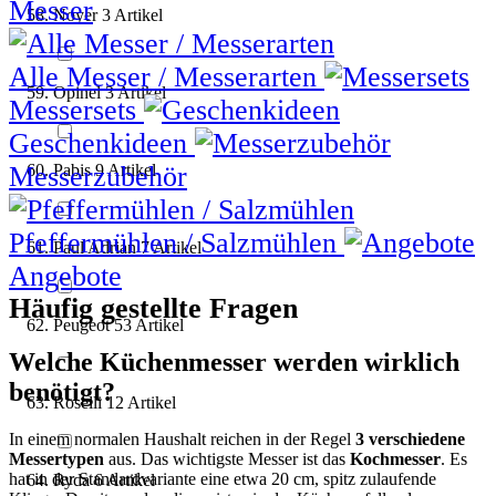
Messer
Noyer
3
Artikel
Alle Messer / Messerarten
Opinel
3
Artikel
Messersets
Geschenkideen
Messerzubehör
Pabis
9
Artikel
Pfeffermühlen / Salzmühlen
Paul Adrian
7
Artikel
Angebote
Häufig gestellte Fragen
Peugeot
53
Artikel
Welche Küchenmesser werden wirklich
benötigt?
Roselli
12
Artikel
In einem normalen Haushalt reichen in der Regel
3 verschiedene
Messertypen
aus. Das wichtigste Messer ist das
Kochmesser
. Es
hat in der Standardvariante eine etwa 20 cm, spitz zulaufende
Ryda
6
Artikel