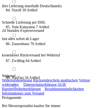
(bei Lieferung innerhalb Deutschlands)
Yaxell
30
Artikel
Schnelle Lieferung per DHL
Yuta Katayama
7
Artikel
24 Stunden Expressversand
fast alles sofort ab Lager
Zassenhaus
70
Artikel
kostenloser Rückversand bei Widerruf
Zwilling
64
Artikel
Widerruf
XinZuo
34
Artikel
Widerrufsbelehrung
Rücksendeschein ausdrucken
Vertrag
widerrufen
Datenschutzerklärung
AGB
Barrierefreiheitserklärung
Bezahlungsmöglichkeiten
Informationen zum Versand
Preisgarantie
Bei Messerspezialist kaufen Sie immer