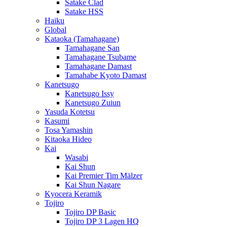
Satake Clad
Satake HSS
Haiku
Global
Kataoka (Tamahagane)
Tamahagane San
Tamahagane Tsubame
Tamahagane Damast
Tamahabe Kyoto Damast
Kanetsugo
Kanetsugo Issy
Kanetsugo Zuiun
Yasuda Kotetsu
Kasumi
Tosa Yamashin
Kitaoka Hideo
Kai
Wasabi
Kai Shun
Kai Premier Tim Mälzer
Kai Shun Nagare
Kyocera Keramik
Tojiro
Tojiro DP Basic
Tojiro DP 3 Lagen HQ