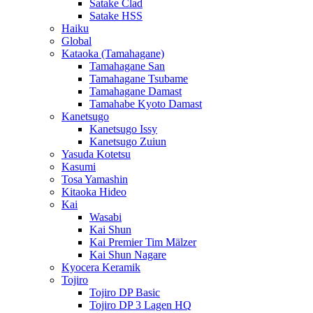
Satake Clad
Satake HSS
Haiku
Global
Kataoka (Tamahagane)
Tamahagane San
Tamahagane Tsubame
Tamahagane Damast
Tamahabe Kyoto Damast
Kanetsugo
Kanetsugo Issy
Kanetsugo Zuiun
Yasuda Kotetsu
Kasumi
Tosa Yamashin
Kitaoka Hideo
Kai
Wasabi
Kai Shun
Kai Premier Tim Mälzer
Kai Shun Nagare
Kyocera Keramik
Tojiro
Tojiro DP Basic
Tojiro DP 3 Lagen HQ