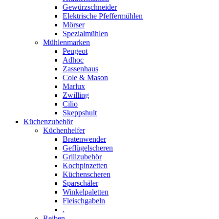
Gewürzschneider
Elektrische Pfeffermühlen
Mörser
Spezialmühlen
Mühlenmarken
Peugeot
Adhoc
Zassenhaus
Cole & Mason
Marlux
Zwilling
Cilio
Skeppshult
Küchenzubehör
Küchenhelfer
Bratenwender
Geflügelscheren
Grillzubehör
Kochpinzetten
Küchenscheren
Sparschäler
Winkelpaletten
Fleischgabeln
.
Reiben