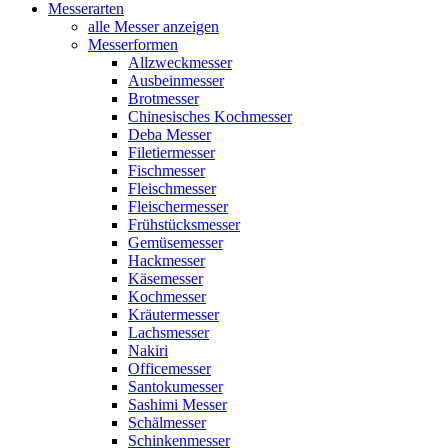
Messerarten
alle Messer anzeigen
Messerformen
Allzweckmesser
Ausbeinmesser
Brotmesser
Chinesisches Kochmesser
Deba Messer
Filetiermesser
Fischmesser
Fleischmesser
Fleischermesser
Frühstücksmesser
Gemüsemesser
Hackmesser
Käsemesser
Kochmesser
Kräutermesser
Lachsmesser
Nakiri
Officemesser
Santokumesser
Sashimi Messer
Schälmesser
Schinkenmesser