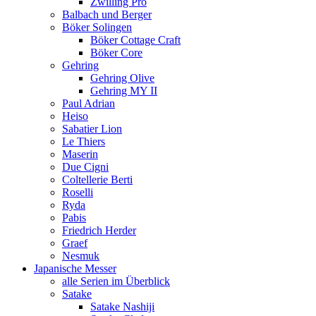
Zwilling Pro
Balbach und Berger
Böker Solingen
Böker Cottage Craft
Böker Core
Gehring
Gehring Olive
Gehring MY II
Paul Adrian
Heiso
Sabatier Lion
Le Thiers
Maserin
Due Cigni
Coltellerie Berti
Roselli
Ryda
Pabis
Friedrich Herder
Graef
Nesmuk
Japanische Messer
alle Serien im Überblick
Satake
Satake Nashiji