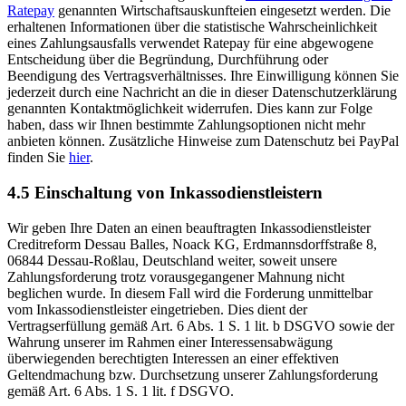
Ratepay
genannten Wirtschaftsauskunfteien eingesetzt werden. Die
erhaltenen Informationen über die statistische Wahrscheinlichkeit
eines Zahlungsausfalls verwendet Ratepay für eine abgewogene
Entscheidung über die Begründung, Durchführung oder
Beendigung des Vertragsverhältnisses. Ihre Einwilligung können Sie
jederzeit durch eine Nachricht an die in dieser Datenschutzerklärung
genannten Kontaktmöglichkeit widerrufen. Dies kann zur Folge
haben, dass wir Ihnen bestimmte Zahlungsoptionen nicht mehr
anbieten können. Zusätzliche Hinweise zum Datenschutz bei PayPal
finden Sie
hier
.
4.5 Einschaltung von Inkassodienstleistern
Wir geben Ihre Daten an einen beauftragten Inkassodienstleister
Creditreform Dessau Balles, Noack KG, Erdmannsdorffstraße 8,
06844 Dessau-Roßlau, Deutschland weiter, soweit unsere
Zahlungsforderung trotz vorausgegangener Mahnung nicht
beglichen wurde. In diesem Fall wird die Forderung unmittelbar
vom Inkassodienstleister eingetrieben. Dies dient der
Vertragserfüllung gemäß Art. 6 Abs. 1 S. 1 lit. b DSGVO sowie der
Wahrung unserer im Rahmen einer Interessensabwägung
überwiegenden berechtigten Interessen an einer effektiven
Geltendmachung bzw. Durchsetzung unserer Zahlungsforderung
gemäß Art. 6 Abs. 1 S. 1 lit. f DSGVO.