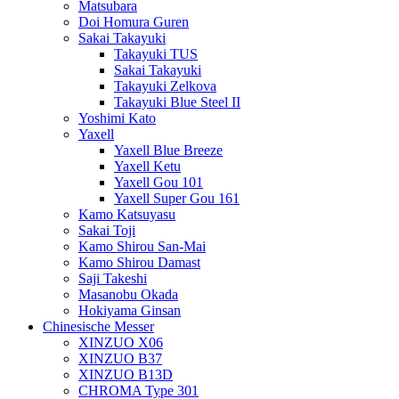
Matsubara
Doi Homura Guren
Sakai Takayuki
Takayuki TUS
Sakai Takayuki
Takayuki Zelkova
Takayuki Blue Steel II
Yoshimi Kato
Yaxell
Yaxell Blue Breeze
Yaxell Ketu
Yaxell Gou 101
Yaxell Super Gou 161
Kamo Katsuyasu
Sakai Toji
Kamo Shirou San-Mai
Kamo Shirou Damast
Saji Takeshi
Masanobu Okada
Hokiyama Ginsan
Chinesische Messer
XINZUO X06
XINZUO B37
XINZUO B13D
CHROMA Type 301