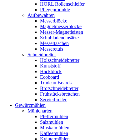
HORL Rollenschleifer
Pflegeprodukte
Aufbewahren
Messerblöcke
Magnetmesserblöcke
Messer-Magnetleisten
Schubladeneinsätze
Messertaschen
Messeretuis
Schneidbretter
Holzschneidebretter
Kunststoff
Hackblock
Ecoboard
Trudeau Boards
Brotschneidebretter
Frühstücksbrettchen
Servierbretter
Gewürzmühlen
Mühlenarten
Pfeffermühlen
Salzmühlen
Muskatmühlen
Kaffeemühlen
Kräutermühlen