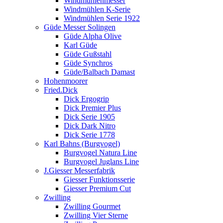
Windmühlenmesser
Windmühlen K-Serie
Windmühlen Serie 1922
Güde Messer Solingen
Güde Alpha Olive
Karl Güde
Güde Gußstahl
Güde Synchros
Güde/Balbach Damast
Hohenmoorer
Fried.Dick
Dick Ergogrip
Dick Premier Plus
Dick Serie 1905
Dick Dark Nitro
Dick Serie 1778
Karl Bahns (Burgvogel)
Burgvogel Natura Line
Burgvogel Juglans Line
J.Giesser Messerfabrik
Giesser Funktionsserie
Giesser Premium Cut
Zwilling
Zwilling Gourmet
Zwilling Vier Sterne