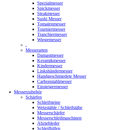
Spezialmesser
Spickmesser
Steakmesser
Sushi Messer
Tomatenmesser
Tourniermesser
Tranchiermesser
Wiegemesser
.
Messerarten
Damastmesser
Keramikmesser
Kindermesser
Linkshändermesser
Handgeschmiedete Messer
Carbonstahlmesser
Einsteigermesser
Messerzubehör
Schärfen
Schleifsteine
Wetzstähle / Schleifstäbe
Messerschärfer
Messerschleifmaschinen
Abziehleder
Schleifhilfen