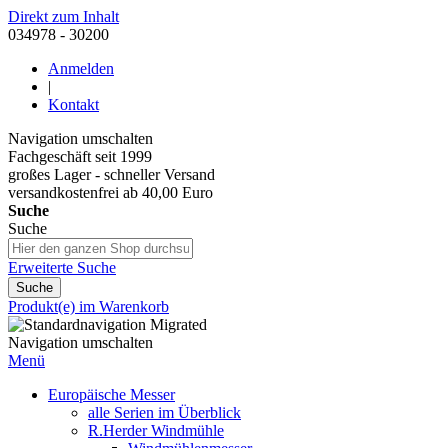
Direkt zum Inhalt
034978 - 30200
Anmelden
|
Kontakt
Navigation umschalten
Fachgeschäft seit 1999
großes Lager - schneller Versand
versandkostenfrei ab 40,00 Euro
Suche
Suche
Erweiterte Suche
Suche
Produkt(e) im Warenkorb
Navigation umschalten
Menü
Europäische Messer
alle Serien im Überblick
R.Herder Windmühle