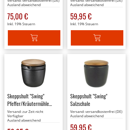
Versand:
versandkostenfrei (DE)
Versand:
versandkostenfrei (DE)
Ausland abweichend
Ausland abweichend
75,00 €
59,95 €
Inkl. 19% Steuern
Inkl. 19% Steuern
IN DEN WARENKORB
IN DEN WARENKORB
Skeppshult "Swing"
Skeppshult "Swing"
Pfeffer/Kräutermühle
Salzschale
(Walnuss)
Versand:
zur Zeit nicht
Versand:
versandkostenfrei (DE)
Verfügbar
Ausland abweichend
Ausland abweichend
59,95 €