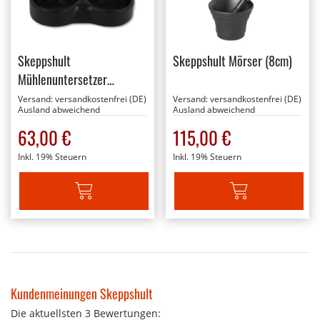
Skeppshult
Skeppshult Mörser (8cm)
Mühlenuntersetzer
(Gusseisen)
Versand:
versandkostenfrei (DE)
Versand:
versandkostenfrei (DE)
Ausland abweichend
Ausland abweichend
63,00 €
115,00 €
Inkl. 19% Steuern
Inkl. 19% Steuern
IN DEN WARENKORB
IN DEN WARENKORB
Kundenmeinungen Skeppshult
Die aktuellsten 3 Bewertungen: