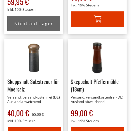
59,95 €
Inkl. 19% Steuern
Inkl. 19% Steuern
IN DEN WARENKORB
Nicht auf Lager
Skeppshult Salzstreuer für
Skeppshult Pfeffermühle
Meersalz
(18cm)
Versand:
versandkostenfrei (DE)
Versand:
versandkostenfrei (DE)
Ausland abweichend
Ausland abweichend
Sonderangebot
40,00 €
99,00 €
65,00 €
Inkl. 19% Steuern
Inkl. 19% Steuern