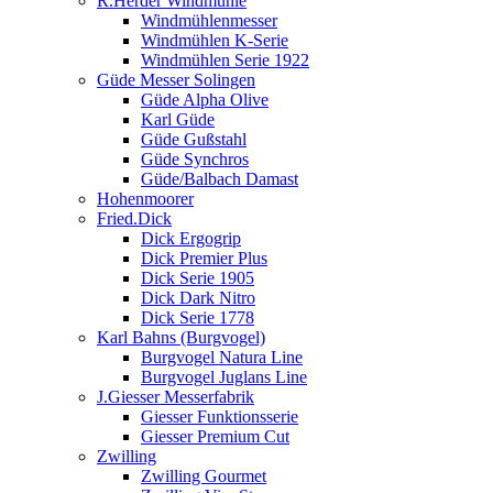
R.Herder Windmühle
Windmühlenmesser
Windmühlen K-Serie
Windmühlen Serie 1922
Güde Messer Solingen
Güde Alpha Olive
Karl Güde
Güde Gußstahl
Güde Synchros
Güde/Balbach Damast
Hohenmoorer
Fried.Dick
Dick Ergogrip
Dick Premier Plus
Dick Serie 1905
Dick Dark Nitro
Dick Serie 1778
Karl Bahns (Burgvogel)
Burgvogel Natura Line
Burgvogel Juglans Line
J.Giesser Messerfabrik
Giesser Funktionsserie
Giesser Premium Cut
Zwilling
Zwilling Gourmet