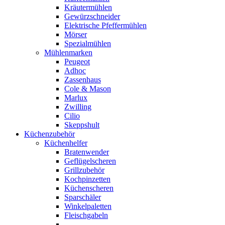
Kräutermühlen
Gewürzschneider
Elektrische Pfeffermühlen
Mörser
Spezialmühlen
Mühlenmarken
Peugeot
Adhoc
Zassenhaus
Cole & Mason
Marlux
Zwilling
Cilio
Skeppshult
Küchenzubehör
Küchenhelfer
Bratenwender
Geflügelscheren
Grillzubehör
Kochpinzetten
Küchenscheren
Sparschäler
Winkelpaletten
Fleischgabeln
.