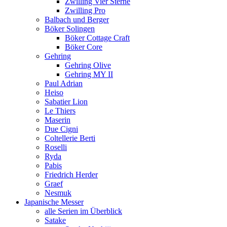
Zwilling Vier Sterne
Zwilling Pro
Balbach und Berger
Böker Solingen
Böker Cottage Craft
Böker Core
Gehring
Gehring Olive
Gehring MY II
Paul Adrian
Heiso
Sabatier Lion
Le Thiers
Maserin
Due Cigni
Coltellerie Berti
Roselli
Ryda
Pabis
Friedrich Herder
Graef
Nesmuk
Japanische Messer
alle Serien im Überblick
Satake