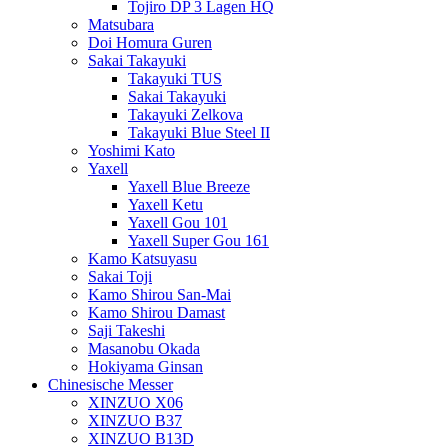
Tojiro DP 3 Lagen HQ
Matsubara
Doi Homura Guren
Sakai Takayuki
Takayuki TUS
Sakai Takayuki
Takayuki Zelkova
Takayuki Blue Steel II
Yoshimi Kato
Yaxell
Yaxell Blue Breeze
Yaxell Ketu
Yaxell Gou 101
Yaxell Super Gou 161
Kamo Katsuyasu
Sakai Toji
Kamo Shirou San-Mai
Kamo Shirou Damast
Saji Takeshi
Masanobu Okada
Hokiyama Ginsan
Chinesische Messer
XINZUO X06
XINZUO B37
XINZUO B13D