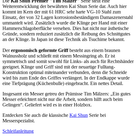
Die
Kai Shun Premier "Tim Mälzer"
Serie stellt eine
Weiterentwicklung der bewährten Kai Shun Serie dar. Auch hier
kommt im Kern der mit 61 HRC sehr harte VG-10 Stahl zum
Einsatz, der von 32 Lagen korrosionsbeständigem Damaszenerstahl
ummantelt wird. Zusätzlich wurde die Klinge per Hand mit einer
Hammerschlagoberfläche versehen. Dies hat nicht nur ästhetische
Gründe, sondern reduziert zusätzlich die Reibung des Schnittgutes
an der Klinge. In Japan ist diese Technik als Tsuchime bekannt.
Der
ergonomisch geformte Griff
besteht aus einem braunen
Walnussholz und schließt mit einem Messingring ab. Er ist
symmetrisch und somit sowohl für Links- als auch für Rechtshänder
geeignet. Klinge und Griff sind mit der neuartige Fulltang-
Konstruktion optimal miteinander verbunden, denn die Schneide
wird bis zum Ende des Griffes verlängert. In der Endkappe wurde
eine Tiefprägung (Küchenbulle) eingebracht. Ein nettes Detail.
Insgesamt ein Messer getreu der Prämisse Tim Mälzers: „Ein gutes
Messer erleichtert nicht nur die Arbeit, sondern hilft auch beim
Gelingen“. Geliefert wird es in einer Holzbox.
Entdecken Sie auch die klassische
Kai Shun
Serie bei
Messerspezialist.
Schleifanleitung