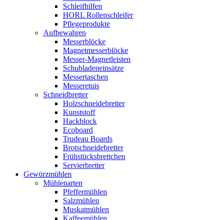
Schleifhilfen
HORL Rollenschleifer
Pflegeprodukte
Aufbewahren
Messerblöcke
Magnetmesserblöcke
Messer-Magnetleisten
Schubladeneinsätze
Messertaschen
Messeretuis
Schneidbretter
Holzschneidebretter
Kunststoff
Hackblock
Ecoboard
Trudeau Boards
Brotschneidebretter
Frühstücksbrettchen
Servierbretter
Gewürzmühlen
Mühlenarten
Pfeffermühlen
Salzmühlen
Muskatmühlen
Kaffeemühlen