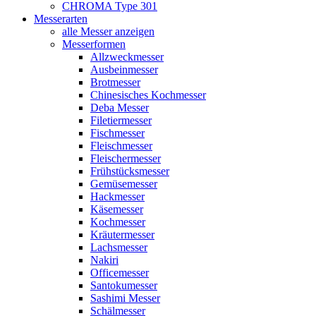
CHROMA Type 301
Messerarten
alle Messer anzeigen
Messerformen
Allzweckmesser
Ausbeinmesser
Brotmesser
Chinesisches Kochmesser
Deba Messer
Filetiermesser
Fischmesser
Fleischmesser
Fleischermesser
Frühstücksmesser
Gemüsemesser
Hackmesser
Käsemesser
Kochmesser
Kräutermesser
Lachsmesser
Nakiri
Officemesser
Santokumesser
Sashimi Messer
Schälmesser