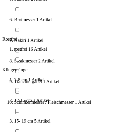
Brotmesser
1
Artikel
Rostfrei
Nakiri
1
Artikel
rostfrei
16
Artikel
Steakmesser
2
Artikel
Klingenlänge
3-8 cm
1
Artikel
Tranchiergabel
1
Artikel
12-15 cm
3
Artikel
Schinkenmesser / Fleischmesser
1
Artikel
15- 19 cm
5
Artikel