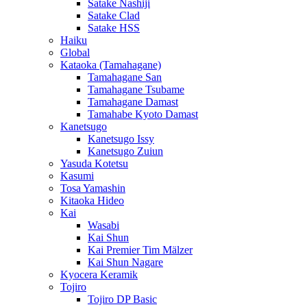
Satake Nashiji
Satake Clad
Satake HSS
Haiku
Global
Kataoka (Tamahagane)
Tamahagane San
Tamahagane Tsubame
Tamahagane Damast
Tamahabe Kyoto Damast
Kanetsugo
Kanetsugo Issy
Kanetsugo Zuiun
Yasuda Kotetsu
Kasumi
Tosa Yamashin
Kitaoka Hideo
Kai
Wasabi
Kai Shun
Kai Premier Tim Mälzer
Kai Shun Nagare
Kyocera Keramik
Tojiro
Tojiro DP Basic