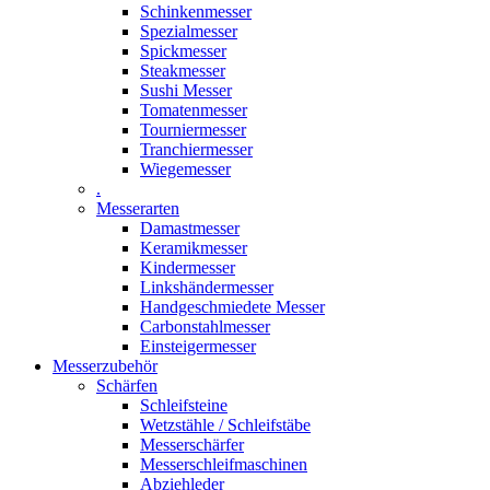
Schinkenmesser
Spezialmesser
Spickmesser
Steakmesser
Sushi Messer
Tomatenmesser
Tourniermesser
Tranchiermesser
Wiegemesser
.
Messerarten
Damastmesser
Keramikmesser
Kindermesser
Linkshändermesser
Handgeschmiedete Messer
Carbonstahlmesser
Einsteigermesser
Messerzubehör
Schärfen
Schleifsteine
Wetzstähle / Schleifstäbe
Messerschärfer
Messerschleifmaschinen
Abziehleder