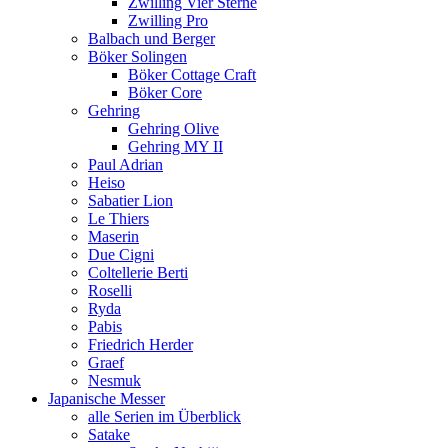
Zwilling Vier Sterne
Zwilling Pro
Balbach und Berger
Böker Solingen
Böker Cottage Craft
Böker Core
Gehring
Gehring Olive
Gehring MY II
Paul Adrian
Heiso
Sabatier Lion
Le Thiers
Maserin
Due Cigni
Coltellerie Berti
Roselli
Ryda
Pabis
Friedrich Herder
Graef
Nesmuk
Japanische Messer
alle Serien im Überblick
Satake