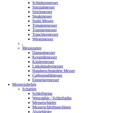
Schinkenmesser
Spezialmesser
Spickmesser
Steakmesser
Sushi Messer
Tomatenmesser
Tourniermesser
Tranchiermesser
Wiegemesser
.
Messerarten
Damastmesser
Keramikmesser
Kindermesser
Linkshändermesser
Handgeschmiedete Messer
Carbonstahlmesser
Einsteigermesser
Messerzubehör
Schärfen
Schleifsteine
Wetzstähle / Schleifstäbe
Messerschärfer
Messerschleifmaschinen
Abziehleder