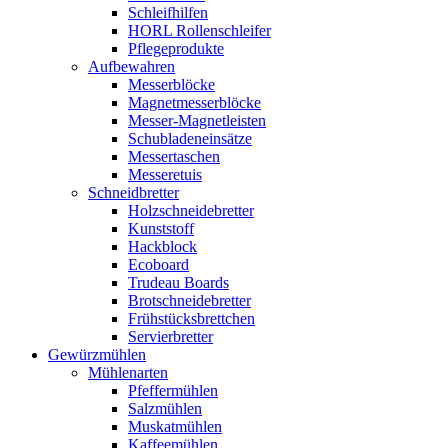
Schleifhilfen
HORL Rollenschleifer
Pflegeprodukte
Aufbewahren
Messerblöcke
Magnetmesserblöcke
Messer-Magnetleisten
Schubladeneinsätze
Messertaschen
Messeretuis
Schneidbretter
Holzschneidebretter
Kunststoff
Hackblock
Ecoboard
Trudeau Boards
Brotschneidebretter
Frühstücksbrettchen
Servierbretter
Gewürzmühlen
Mühlenarten
Pfeffermühlen
Salzmühlen
Muskatmühlen
Kaffeemühlen