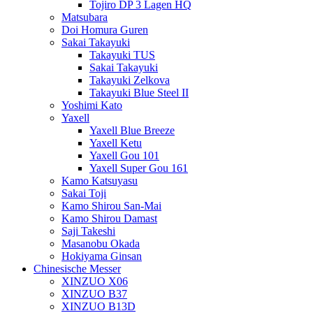
Tojiro DP 3 Lagen HQ
Matsubara
Doi Homura Guren
Sakai Takayuki
Takayuki TUS
Sakai Takayuki
Takayuki Zelkova
Takayuki Blue Steel II
Yoshimi Kato
Yaxell
Yaxell Blue Breeze
Yaxell Ketu
Yaxell Gou 101
Yaxell Super Gou 161
Kamo Katsuyasu
Sakai Toji
Kamo Shirou San-Mai
Kamo Shirou Damast
Saji Takeshi
Masanobu Okada
Hokiyama Ginsan
Chinesische Messer
XINZUO X06
XINZUO B37
XINZUO B13D