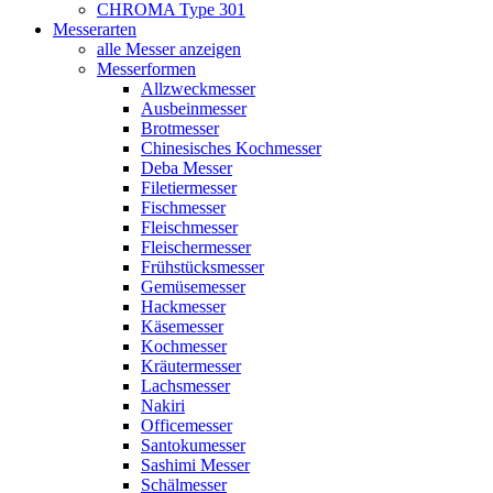
CHROMA Type 301
Messerarten
alle Messer anzeigen
Messerformen
Allzweckmesser
Ausbeinmesser
Brotmesser
Chinesisches Kochmesser
Deba Messer
Filetiermesser
Fischmesser
Fleischmesser
Fleischermesser
Frühstücksmesser
Gemüsemesser
Hackmesser
Käsemesser
Kochmesser
Kräutermesser
Lachsmesser
Nakiri
Officemesser
Santokumesser
Sashimi Messer
Schälmesser