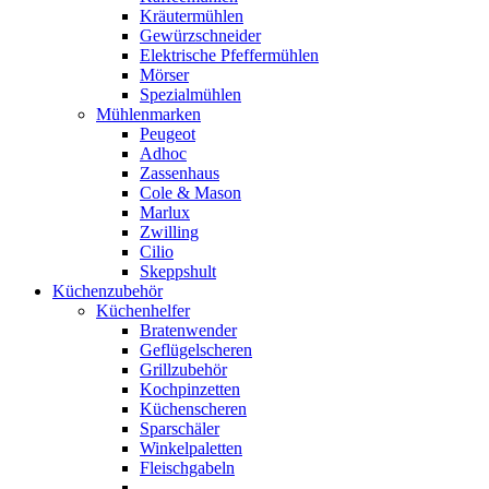
Kräutermühlen
Gewürzschneider
Elektrische Pfeffermühlen
Mörser
Spezialmühlen
Mühlenmarken
Peugeot
Adhoc
Zassenhaus
Cole & Mason
Marlux
Zwilling
Cilio
Skeppshult
Küchenzubehör
Küchenhelfer
Bratenwender
Geflügelscheren
Grillzubehör
Kochpinzetten
Küchenscheren
Sparschäler
Winkelpaletten
Fleischgabeln
.