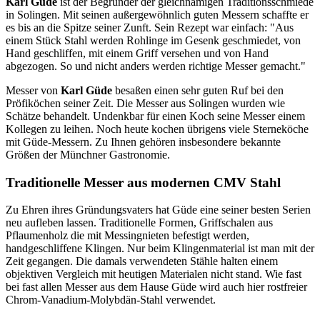
Karl Güde
ist der Begründer der gleichnamigen Traditionsschmiede
in Solingen. Mit seinen außergewöhnlich guten Messern schaffte er
es bis an die Spitze seiner Zunft. Sein Rezept war einfach: "Aus
einem Stück Stahl werden Rohlinge im Gesenk geschmiedet, von
Hand geschliffen, mit einem Griff versehen und von Hand
abgezogen. So und nicht anders werden richtige Messer gemacht."
Messer von
Karl Güde
besaßen einen sehr guten Ruf bei den
Pröfiköchen seiner Zeit. Die Messer aus Solingen wurden wie
Schätze behandelt. Undenkbar für einen Koch seine Messer einem
Kollegen zu leihen. Noch heute kochen übrigens viele Sterneköche
mit Güde-Messern. Zu Ihnen gehören insbesondere bekannte
Größen der Münchner Gastronomie.
Traditionelle Messer aus modernen CMV Stahl
Zu Ehren ihres Gründungsvaters hat Güde eine seiner besten Serien
neu aufleben lassen. Traditionelle Formen, Griffschalen aus
Pflaumenholz die mit Messingnieten befestigt werden,
handgeschliffene Klingen. Nur beim Klingenmaterial ist man mit der
Zeit gegangen. Die damals verwendeten Stähle halten einem
objektiven Vergleich mit heutigen Materialen nicht stand. Wie fast
bei fast allen Messer aus dem Hause Güde wird auch hier rostfreier
Chrom-Vanadium-Molybdän-Stahl verwendet.