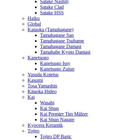
Satake Nashiji
Satake Clad
Satake HSS
Haiku
Global
Kataoka (Tamahagane)
Tamahagane San
Tamahagane Tsubame
Tamahagane Damast
Tamahabe Kyoto Damast
Kanetsugo
Kanetsugo Issy
Kanetsugo Zuiun
Yasuda Kotetsu
Kasumi
Tosa Yamashin
Kitaoka Hideo
Kai
Wasabi
Kai Shun
Kai Premier Tim Mälzer
Kai Shun Nagare
Kyocera Keramik
Tojiro
Tojiro DP Basic