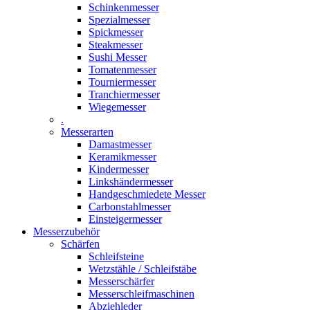
Schinkenmesser
Spezialmesser
Spickmesser
Steakmesser
Sushi Messer
Tomatenmesser
Tourniermesser
Tranchiermesser
Wiegemesser
.
Messerarten
Damastmesser
Keramikmesser
Kindermesser
Linkshändermesser
Handgeschmiedete Messer
Carbonstahlmesser
Einsteigermesser
Messerzubehör
Schärfen
Schleifsteine
Wetzstähle / Schleifstäbe
Messerschärfer
Messerschleifmaschinen
Abziehleder