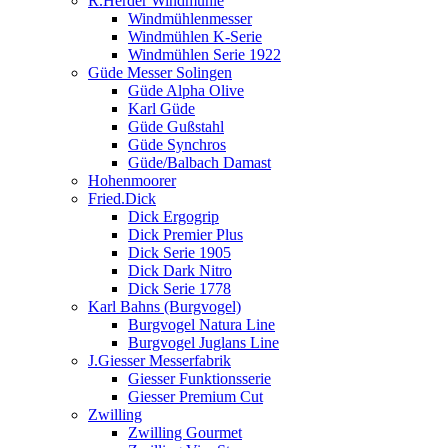
R.Herder Windmühle
Windmühlenmesser
Windmühlen K-Serie
Windmühlen Serie 1922
Güde Messer Solingen
Güde Alpha Olive
Karl Güde
Güde Gußstahl
Güde Synchros
Güde/Balbach Damast
Hohenmoorer
Fried.Dick
Dick Ergogrip
Dick Premier Plus
Dick Serie 1905
Dick Dark Nitro
Dick Serie 1778
Karl Bahns (Burgvogel)
Burgvogel Natura Line
Burgvogel Juglans Line
J.Giesser Messerfabrik
Giesser Funktionsserie
Giesser Premium Cut
Zwilling
Zwilling Gourmet