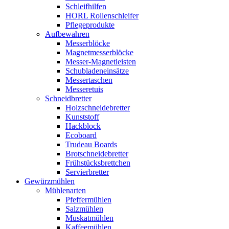
Schleifhilfen
HORL Rollenschleifer
Pflegeprodukte
Aufbewahren
Messerblöcke
Magnetmesserblöcke
Messer-Magnetleisten
Schubladeneinsätze
Messertaschen
Messeretuis
Schneidbretter
Holzschneidebretter
Kunststoff
Hackblock
Ecoboard
Trudeau Boards
Brotschneidebretter
Frühstücksbrettchen
Servierbretter
Gewürzmühlen
Mühlenarten
Pfeffermühlen
Salzmühlen
Muskatmühlen
Kaffeemühlen