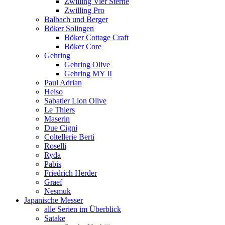
Zwilling Vier Sterne
Zwilling Pro
Balbach und Berger
Böker Solingen
Böker Cottage Craft
Böker Core
Gehring
Gehring Olive
Gehring MY II
Paul Adrian
Heiso
Sabatier Lion Olive
Le Thiers
Maserin
Due Cigni
Coltellerie Berti
Roselli
Ryda
Pabis
Friedrich Herder
Graef
Nesmuk
Japanische Messer
alle Serien im Überblick
Satake