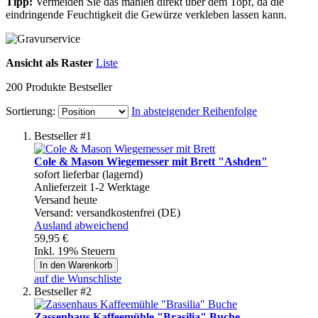
Tipp:
Vermeiden Sie das mahlen direkt über dem Topf, da die
eindringende Feuchtigkeit die Gewürze verkleben lassen kann.
Ansicht als
Raster
Liste
200
Produkte
Bestseller
Sortierung:
In absteigender Reihenfolge
Bestseller #1
Cole & Mason Wiegemesser mit Brett "Ashden"
sofort lieferbar (lagernd)
Anlieferzeit 1-2 Werktage
Versand heute
Versand:
versandkostenfrei (DE)
Ausland abweichend
59,95 €
Inkl. 19% Steuern
In den Warenkorb
auf die Wunschliste
Bestseller #2
Zassenhaus Kaffeemühle "Brasilia" Buche