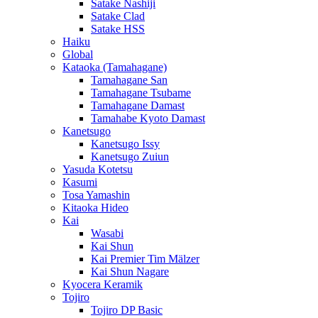
Satake Nashiji
Satake Clad
Satake HSS
Haiku
Global
Kataoka (Tamahagane)
Tamahagane San
Tamahagane Tsubame
Tamahagane Damast
Tamahabe Kyoto Damast
Kanetsugo
Kanetsugo Issy
Kanetsugo Zuiun
Yasuda Kotetsu
Kasumi
Tosa Yamashin
Kitaoka Hideo
Kai
Wasabi
Kai Shun
Kai Premier Tim Mälzer
Kai Shun Nagare
Kyocera Keramik
Tojiro
Tojiro DP Basic