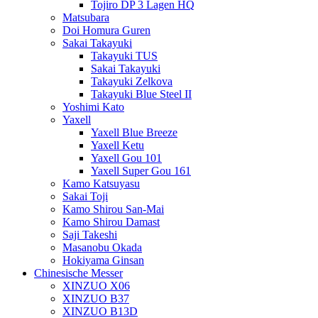
Tojiro DP 3 Lagen HQ
Matsubara
Doi Homura Guren
Sakai Takayuki
Takayuki TUS
Sakai Takayuki
Takayuki Zelkova
Takayuki Blue Steel II
Yoshimi Kato
Yaxell
Yaxell Blue Breeze
Yaxell Ketu
Yaxell Gou 101
Yaxell Super Gou 161
Kamo Katsuyasu
Sakai Toji
Kamo Shirou San-Mai
Kamo Shirou Damast
Saji Takeshi
Masanobu Okada
Hokiyama Ginsan
Chinesische Messer
XINZUO X06
XINZUO B37
XINZUO B13D