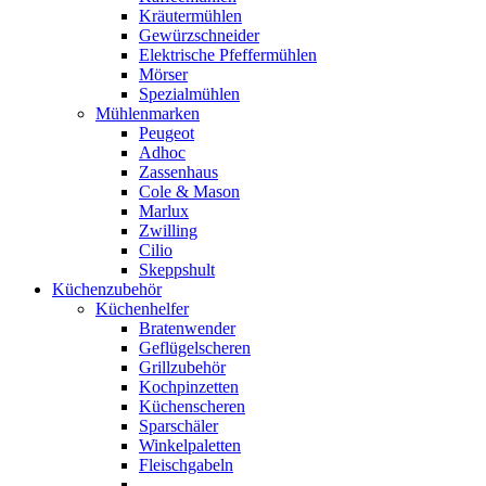
Kräutermühlen
Gewürzschneider
Elektrische Pfeffermühlen
Mörser
Spezialmühlen
Mühlenmarken
Peugeot
Adhoc
Zassenhaus
Cole & Mason
Marlux
Zwilling
Cilio
Skeppshult
Küchenzubehör
Küchenhelfer
Bratenwender
Geflügelscheren
Grillzubehör
Kochpinzetten
Küchenscheren
Sparschäler
Winkelpaletten
Fleischgabeln
.