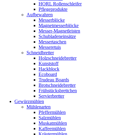
HORL Rollenschleifer
Pflegeprodukte
Aufbewahren
Messerblöcke
Magnetmesserblöcke
Messer-Magnetleisten
Schubladeneinsätze
Messertaschen
Messeretuis
Schneidbretter
Holzschneidebretter
Kunststoff
Hackblock
Ecoboard
Trudeau Boards
Brotschneidebretter
Frühstücksbrettchen
Servierbretter
Gewürzmühlen
Mühlenarten
Pfeffermühlen
Salzmühlen
Muskatmühlen
Kaffeemühlen
Kräutermühlen