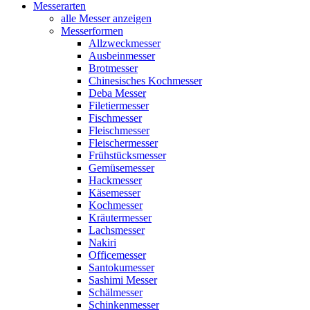
Messerarten
alle Messer anzeigen
Messerformen
Allzweckmesser
Ausbeinmesser
Brotmesser
Chinesisches Kochmesser
Deba Messer
Filetiermesser
Fischmesser
Fleischmesser
Fleischermesser
Frühstücksmesser
Gemüsemesser
Hackmesser
Käsemesser
Kochmesser
Kräutermesser
Lachsmesser
Nakiri
Officemesser
Santokumesser
Sashimi Messer
Schälmesser
Schinkenmesser