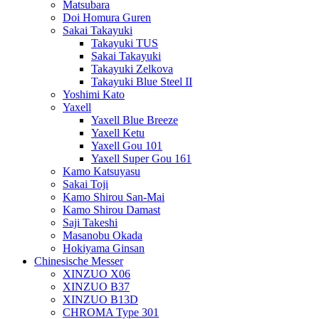
Matsubara
Doi Homura Guren
Sakai Takayuki
Takayuki TUS
Sakai Takayuki
Takayuki Zelkova
Takayuki Blue Steel II
Yoshimi Kato
Yaxell
Yaxell Blue Breeze
Yaxell Ketu
Yaxell Gou 101
Yaxell Super Gou 161
Kamo Katsuyasu
Sakai Toji
Kamo Shirou San-Mai
Kamo Shirou Damast
Saji Takeshi
Masanobu Okada
Hokiyama Ginsan
Chinesische Messer
XINZUO X06
XINZUO B37
XINZUO B13D
CHROMA Type 301