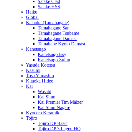
Satake Clad
Satake HSS
Haiku
Global
Kataoka (Tamahagane)
Tamahagane San
Tamahagane Tsubame
Tamahagane Damast
Tamahabe Kyoto Damast
Kanetsugo
Kanetsugo Issy
Kanetsugo Zuiun
Yasuda Kotetsu
Kasumi
Tosa Yamashin
Kitaoka Hideo
Kai
Wasabi
Kai Shun
Kai Premier Tim Mälzer
Kai Shun Nagare
Kyocera Keramik
Tojiro
Tojiro DP Basic
Tojiro DP 3 Lagen HQ