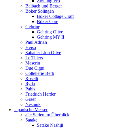
Zwilling Pro
Balbach und Berger
Böker Solingen
Böker Cottage Craft
Böker Core
Gehring
Gehring Olive
Gehring MY II
Paul Adrian
Heiso
Sabatier Lion Olive
Le Thiers
Maserin
Due Cigni
Coltellerie Berti
Roselli
Ryda
Pabis
Friedrich Herder
Graef
Nesmuk
Japanische Messer
alle Serien im Überblick
Satake
Satake Nashiji