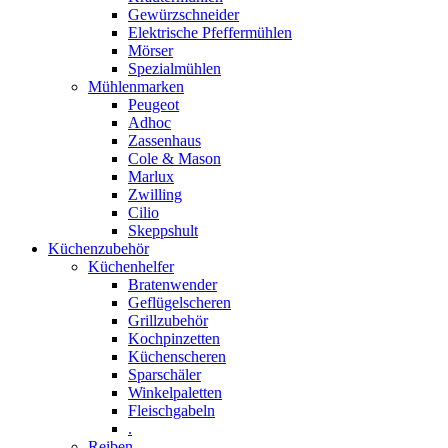
Gewürzschneider
Elektrische Pfeffermühlen
Mörser
Spezialmühlen
Mühlenmarken
Peugeot
Adhoc
Zassenhaus
Cole & Mason
Marlux
Zwilling
Cilio
Skeppshult
Küchenzubehör
Küchenhelfer
Bratenwender
Geflügelscheren
Grillzubehör
Kochpinzetten
Küchenscheren
Sparschäler
Winkelpaletten
Fleischgabeln
.
Reiben