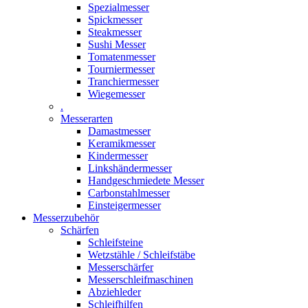
Spezialmesser
Spickmesser
Steakmesser
Sushi Messer
Tomatenmesser
Tourniermesser
Tranchiermesser
Wiegemesser
.
Messerarten
Damastmesser
Keramikmesser
Kindermesser
Linkshändermesser
Handgeschmiedete Messer
Carbonstahlmesser
Einsteigermesser
Messerzubehör
Schärfen
Schleifsteine
Wetzstähle / Schleifstäbe
Messerschärfer
Messerschleifmaschinen
Abziehleder
Schleifhilfen