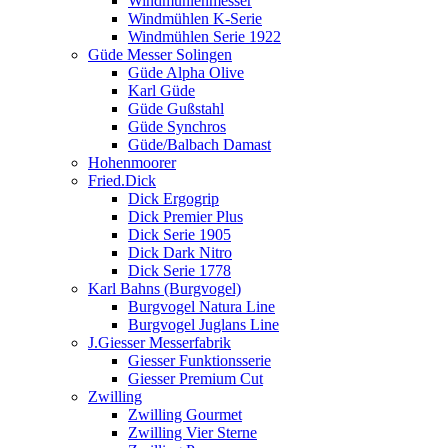
Windmühlenmesser
Windmühlen K-Serie
Windmühlen Serie 1922
Güde Messer Solingen
Güde Alpha Olive
Karl Güde
Güde Gußstahl
Güde Synchros
Güde/Balbach Damast
Hohenmoorer
Fried.Dick
Dick Ergogrip
Dick Premier Plus
Dick Serie 1905
Dick Dark Nitro
Dick Serie 1778
Karl Bahns (Burgvogel)
Burgvogel Natura Line
Burgvogel Juglans Line
J.Giesser Messerfabrik
Giesser Funktionsserie
Giesser Premium Cut
Zwilling
Zwilling Gourmet
Zwilling Vier Sterne