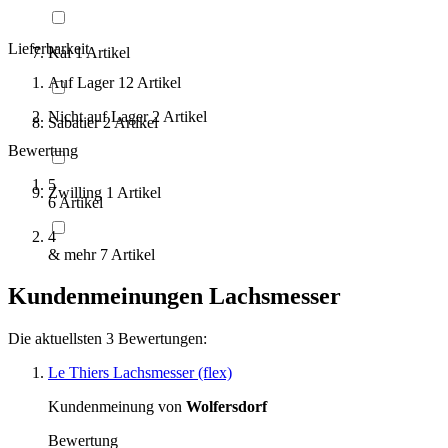
Lieferbarkeit
Kai
1
Artikel
Auf Lager
12
Artikel
Nicht auf Lager
2
Artikel
Sabatier
2
Artikel
Bewertung
5
Zwilling
1
Artikel
6
Artikel
4
& mehr
7
Artikel
Kundenmeinungen Lachsmesser
Die aktuellsten 3 Bewertungen:
Le Thiers Lachsmesser (flex)
Kundenmeinung von
Wolfersdorf
Bewertung