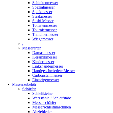
Schinkenmesser
Spezialmesser
Spickmesser
Steakmesser
Sushi Messer
Tomatenmesser
Tourniermesser
Tranchiermesser
Wiegemesser
.
Messerarten
Damastmesser
Keramikmesser
Kindermesser
Linkshändermesser
Handgeschmiedete Messer
Carbonstahlmesser
Einsteigermesser
Messerzubehör
Schärfen
Schleifsteine
Wetzstähle / Schleifstäbe
Messerschärfer
Messerschleifmaschinen
Abziehleder