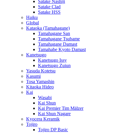
Satake Nashiji
Satake Clad
Satake HSS
Haiku
Global
Kataoka (Tamahagane)
Tamahagane San
Tamahagane Tsubame
Tamahagane Damast
Tamahabe Kyoto Damast
Kanetsugo
Kanetsugo Issy
Kanetsugo Zuiun
Yasuda Kotetsu
Kasumi
Tosa Yamashin
Kitaoka Hideo
Kai
Wasabi
Kai Shun
Kai Premier Tim Mälzer
Kai Shun Nagare
Kyocera Keramik
Tojiro
Tojiro DP Basic