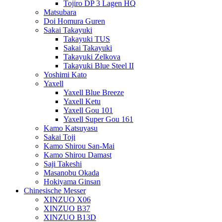
Tojiro DP 3 Lagen HQ
Matsubara
Doi Homura Guren
Sakai Takayuki
Takayuki TUS
Sakai Takayuki
Takayuki Zelkova
Takayuki Blue Steel II
Yoshimi Kato
Yaxell
Yaxell Blue Breeze
Yaxell Ketu
Yaxell Gou 101
Yaxell Super Gou 161
Kamo Katsuyasu
Sakai Toji
Kamo Shirou San-Mai
Kamo Shirou Damast
Saji Takeshi
Masanobu Okada
Hokiyama Ginsan
Chinesische Messer
XINZUO X06
XINZUO B37
XINZUO B13D