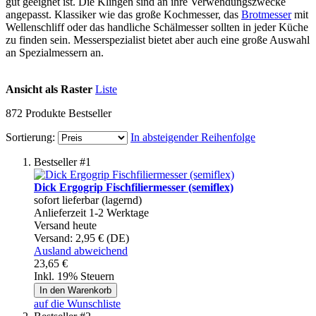
gut geeignet ist. Die Klingen sind an ihre Verwendungszwecke
angepasst. Klassiker wie das große Kochmesser, das
Brotmesser
mit
Wellenschliff oder das handliche Schälmesser sollten in jeder Küche
zu finden sein. Messerspezialist bietet aber auch eine große Auswahl
an Spezialmessern an.
Ansicht als
Raster
Liste
872
Produkte
Bestseller
Sortierung:
In absteigender Reihenfolge
Bestseller #1
Dick Ergogrip Fischfiliermesser (semiflex)
sofort lieferbar (lagernd)
Anlieferzeit 1-2 Werktage
Versand heute
Versand:
2,95 € (DE)
Ausland abweichend
23,65 €
Inkl. 19% Steuern
In den Warenkorb
auf die Wunschliste