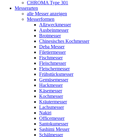
CHROMA Type 301
Messerarten
alle Messer anzeigen
Messerformen
Allzweckmesser
Ausbeinmesser
Brotmesser
Chinesisches Kochmesser
Deba Messer
Filetiermesser
Fischmesser
Fleischmesser
Fleischermesser
Frühstücksmesser
Gemüsemesser
Hackmesser
Käsemesser
Kochmesser
Kräutermesser
Lachsmesser
Nakiri
Officemesser
Santokumesser
Sashimi Messer
Schälmesser