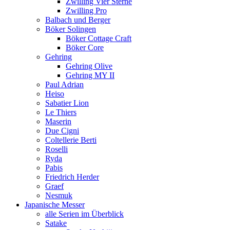
Zwilling Vier Sterne
Zwilling Pro
Balbach und Berger
Böker Solingen
Böker Cottage Craft
Böker Core
Gehring
Gehring Olive
Gehring MY II
Paul Adrian
Heiso
Sabatier Lion
Le Thiers
Maserin
Due Cigni
Coltellerie Berti
Roselli
Ryda
Pabis
Friedrich Herder
Graef
Nesmuk
Japanische Messer
alle Serien im Überblick
Satake