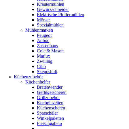
Kräutermühlen
Gewürzschneider
Elektrische Pfeffermühlen
Mörser
Spezialmühlen
Mühlenmarken
Peugeot
Adhoc
Zassenhaus
Cole & Mason
Marlux
Zwilling
Cilio
Skeppshult
Küchenzubehör
Küchenhelfer
Bratenwender
Geflügelscheren
Grillzubehör
Kochpinzetten
Küchenscheren
Sparschäler
Winkelpaletten
Fleischgabeln
.