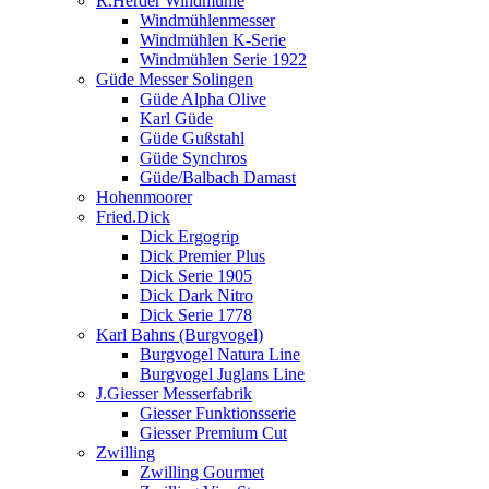
R.Herder Windmühle
Windmühlenmesser
Windmühlen K-Serie
Windmühlen Serie 1922
Güde Messer Solingen
Güde Alpha Olive
Karl Güde
Güde Gußstahl
Güde Synchros
Güde/Balbach Damast
Hohenmoorer
Fried.Dick
Dick Ergogrip
Dick Premier Plus
Dick Serie 1905
Dick Dark Nitro
Dick Serie 1778
Karl Bahns (Burgvogel)
Burgvogel Natura Line
Burgvogel Juglans Line
J.Giesser Messerfabrik
Giesser Funktionsserie
Giesser Premium Cut
Zwilling
Zwilling Gourmet