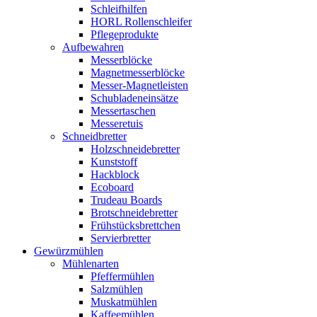
Schleifhilfen
HORL Rollenschleifer
Pflegeprodukte
Aufbewahren
Messerblöcke
Magnetmesserblöcke
Messer-Magnetleisten
Schubladeneinsätze
Messertaschen
Messeretuis
Schneidbretter
Holzschneidebretter
Kunststoff
Hackblock
Ecoboard
Trudeau Boards
Brotschneidebretter
Frühstücksbrettchen
Servierbretter
Gewürzmühlen
Mühlenarten
Pfeffermühlen
Salzmühlen
Muskatmühlen
Kaffeemühlen