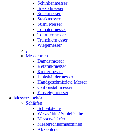
Schinkenmesser
Spezialmesser
Spickmesser
Steakmesser
Sushi Messer
Tomatenmesser
Tourniermesser
Tranchiermesser
Wiegemesser
.
Messerarten
Damastmesser
Keramikmesser
Kindermesser
Linkshändermesser
Handgeschmiedete Messer
Carbonstahlmesser
Einsteigermesser
Messerzubehör
Schärfen
Schleifsteine
Wetzstähle / Schleifstäbe
Messerschärfer
Messerschleifmaschinen
Abziehleder