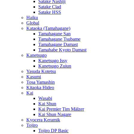
Satake Nashiji
Satake Clad
Satake HSS
Haiku
Global
Kataoka (Tamahagane)
Tamahagane San
Tamahagane Tsubame
Tamahagane Damast
Tamahabe Kyoto Damast
Kanetsugo
Kanetsugo Issy
Kanetsugo Zuiun
Yasuda Kotetsu
Kasumi
Tosa Yamashin
Kitaoka Hideo
Kai
Wasabi
Kai Shun
Kai Premier Tim Mälzer
Kai Shun Nagare
Kyocera Keramik
Tojiro
Tojiro DP Basic