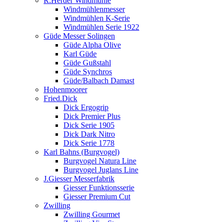
R.Herder Windmühle
Windmühlenmesser
Windmühlen K-Serie
Windmühlen Serie 1922
Güde Messer Solingen
Güde Alpha Olive
Karl Güde
Güde Gußstahl
Güde Synchros
Güde/Balbach Damast
Hohenmoorer
Fried.Dick
Dick Ergogrip
Dick Premier Plus
Dick Serie 1905
Dick Dark Nitro
Dick Serie 1778
Karl Bahns (Burgvogel)
Burgvogel Natura Line
Burgvogel Juglans Line
J.Giesser Messerfabrik
Giesser Funktionsserie
Giesser Premium Cut
Zwilling
Zwilling Gourmet