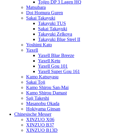
Tojiro DP 3 Lagen HQ
Matsubara
Doi Homura Guren
Sakai Takayuki
Takayuki TUS
Sakai Takayuki
Takayuki Zelkova
Takayuki Blue Steel II
Yoshimi Kato
Yaxell
Yaxell Blue Breeze
Yaxell Ketu
Yaxell Gou 101
Yaxell Super Gou 161
Kamo Katsuyasu
Sakai Toji
Kamo Shirou San-Mai
Kamo Shirou Damast
Saji Takeshi
Masanobu Okada
Hokiyama Ginsan
Chinesische Messer
XINZUO X06
XINZUO B37
XINZUO B13D