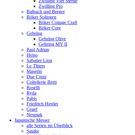
Zwilling Vier Sterne
Zwilling Pro
Balbach und Berger
Böker Solingen
Böker Cottage Craft
Böker Core
Gehring
Gehring Olive
Gehring MY II
Paul Adrian
Heiso
Sabatier Lion
Le Thiers
Maserin
Due Cigni
Coltellerie Berti
Roselli
Ryda
Pabis
Friedrich Herder
Graef
Nesmuk
Japanische Messer
alle Serien im Überblick
Satake