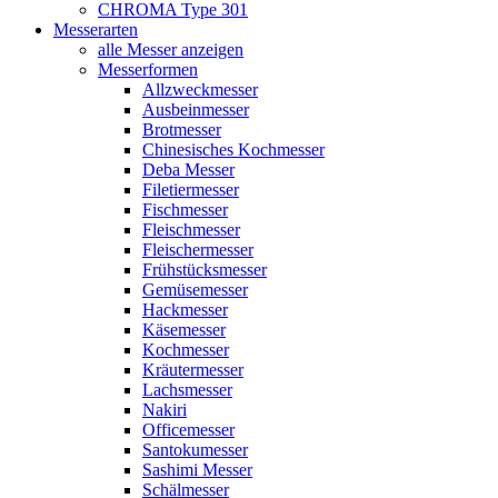
CHROMA Type 301
Messerarten
alle Messer anzeigen
Messerformen
Allzweckmesser
Ausbeinmesser
Brotmesser
Chinesisches Kochmesser
Deba Messer
Filetiermesser
Fischmesser
Fleischmesser
Fleischermesser
Frühstücksmesser
Gemüsemesser
Hackmesser
Käsemesser
Kochmesser
Kräutermesser
Lachsmesser
Nakiri
Officemesser
Santokumesser
Sashimi Messer
Schälmesser