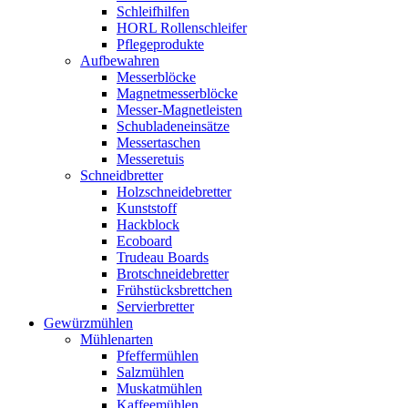
Schleifhilfen
HORL Rollenschleifer
Pflegeprodukte
Aufbewahren
Messerblöcke
Magnetmesserblöcke
Messer-Magnetleisten
Schubladeneinsätze
Messertaschen
Messeretuis
Schneidbretter
Holzschneidebretter
Kunststoff
Hackblock
Ecoboard
Trudeau Boards
Brotschneidebretter
Frühstücksbrettchen
Servierbretter
Gewürzmühlen
Mühlenarten
Pfeffermühlen
Salzmühlen
Muskatmühlen
Kaffeemühlen