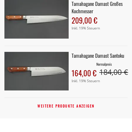
Tamahagane Damast Großes
Kochmesser
209,00 €
Inkl. 19% Steuern
Tamahagane Damast Santoku
Normalpreis
184,00 €
Sonderangebot
164,00 €
Inkl. 19% Steuern
WEITERE PRODUKTE ANZEIGEN