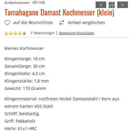
Artikelnummer
KP1106
Zum
Anfang
Tamahagane Damast Kochmesser (klein)
der
Bildergalerie
auf die Wunschliste
Artikel vergleichen
springen
Bewertung:
3
Bewertungen
Bewertung hinzufügen
87
100
% of
kleines Kochmesser
Klingenlänge: 18 cm
Gesamtlänge: 30 cm
Klingenhöhe: 4,3 cm
Klingenstärke: 1,8 mm
Gewicht: 170 Gramm
Klingenmaterial: rostfreien Nickel Damaststahl / Kern aus
extrem harten VG5 Stahl
Schliff: beidseitig
Griff: Pakkaholz
Härte: 61±1 HRC