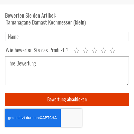
Bewerten Sie den Artikel:
Tamahagane Damast Kochmesser (klein)
Wie bewerten Sie das Produkt ?
1
2
3
4
5
star
stars
stars
stars
stars
Bewertung abschicken