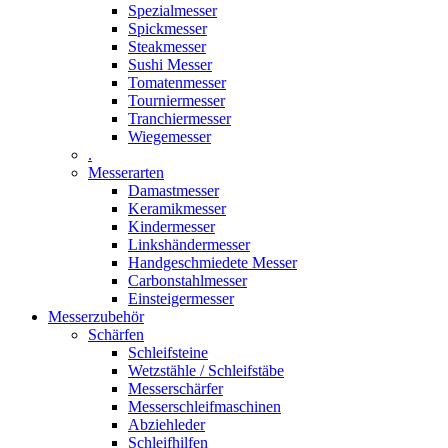
Spezialmesser
Spickmesser
Steakmesser
Sushi Messer
Tomatenmesser
Tourniermesser
Tranchiermesser
Wiegemesser
.
Messerarten
Damastmesser
Keramikmesser
Kindermesser
Linkshändermesser
Handgeschmiedete Messer
Carbonstahlmesser
Einsteigermesser
Messerzubehör
Schärfen
Schleifsteine
Wetzstähle / Schleifstäbe
Messerschärfer
Messerschleifmaschinen
Abziehleder
Schleifhilfen