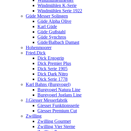
Windmühlenmesser
Windmühlen K-Serie
Windmühlen Serie 1922
Güde Messer Solingen
Güde Alpha Olive
Karl Güde
Güde Gußstahl
Güde Synchros
Güde/Balbach Damast
Hohenmoorer
Fried.Dick
Dick Ergogrip
Dick Premier Plus
Dick Serie 1905
Dick Dark Nitro
Dick Serie 1778
Karl Bahns (Burgvogel)
Burgvogel Natura Line
Burgvogel Juglans Line
J.Giesser Messerfabrik
Giesser Funktionsserie
Giesser Premium Cut
Zwilling
Zwilling Gourmet
Zwilling Vier Sterne