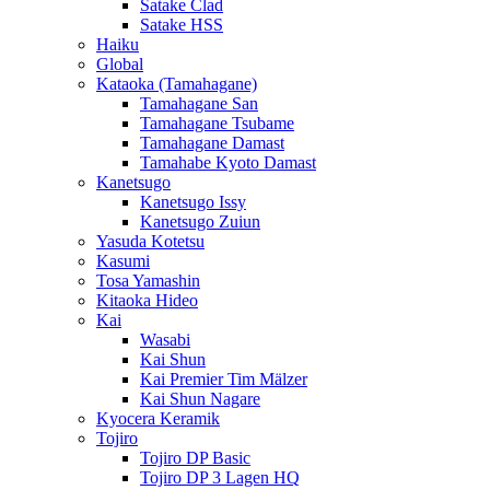
Satake Clad
Satake HSS
Haiku
Global
Kataoka (Tamahagane)
Tamahagane San
Tamahagane Tsubame
Tamahagane Damast
Tamahabe Kyoto Damast
Kanetsugo
Kanetsugo Issy
Kanetsugo Zuiun
Yasuda Kotetsu
Kasumi
Tosa Yamashin
Kitaoka Hideo
Kai
Wasabi
Kai Shun
Kai Premier Tim Mälzer
Kai Shun Nagare
Kyocera Keramik
Tojiro
Tojiro DP Basic
Tojiro DP 3 Lagen HQ