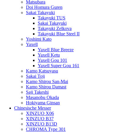
Matsubara
Doi Homura Guren
Sakai Takayuki
Takayuki TUS
Sakai Takayuki
Takayuki Zelkova
Takayuki Blue Steel II
Yoshimi Kato
Yaxell
Yaxell Blue Breeze
Yaxell Ketu
Yaxell Gou 101
Yaxell Super Gou 161
Kamo Katsuyasu
Sakai Toji
Kamo Shirou San-Mai
Kamo Shirou Damast
Saji Takeshi
Masanobu Okada
Hokiyama Ginsan
Chinesische Messer
XINZUO X06
XINZUO B37
XINZUO B13D
CHROMA Type 301