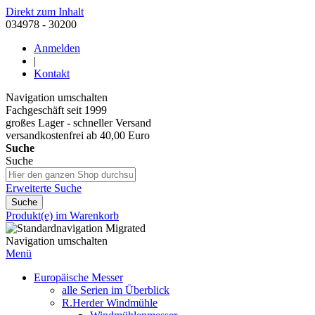
Direkt zum Inhalt
034978 - 30200
Anmelden
|
Kontakt
Navigation umschalten
Fachgeschäft seit 1999
großes Lager - schneller Versand
versandkostenfrei ab 40,00 Euro
Suche
Suche
Erweiterte Suche
Suche
Produkt(e) im Warenkorb
Navigation umschalten
Menü
Europäische Messer
alle Serien im Überblick
R.Herder Windmühle