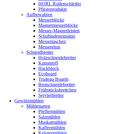
HORL Rollenschleifer
Pflegeprodukte
Aufbewahren
Messerblöcke
Magnetmesserblöcke
Messer-Magnetleisten
Schubladeneinsätze
Messertaschen
Messeretuis
Schneidbretter
Holzschneidebretter
Kunststoff
Hackblock
Ecoboard
Trudeau Boards
Brotschneidebretter
Frühstücksbrettchen
Servierbretter
Gewürzmühlen
Mühlenarten
Pfeffermühlen
Salzmühlen
Muskatmühlen
Kaffeemühlen
Kräutermühlen