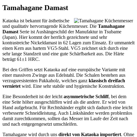
Tamahagane Damast
Kataoka ist bekannt für ästhetische
und qualitativ hervorragende Küchenmesser. Die
Tamahagane
Damast
Serie ist Aushängeschild der Manufaktur in Tsubame
(Japan). Hier kommt der herrlich gezeichnete und sehr
kontrastreiche Nickeldamast in 62 Lagen zum Einsatz. Er ummantelt
einen Kern aus hartem VG5-Stahl. VG5 zeichnet sich durch eine
sehr lange Standzeit und eine gute Schärfbarkeit aus. Die Härte
beträgt 61±1 HRC.
Bei den Griffen setzt Kataoka auf eine europäische Variante mit
einer massiven Zwinge aus Edelstahl. Die Schalen bestehen aus
verzugsresistenten Pakkaholz, welches ganz
klassisch dreifach
vernietet
wird. Eine sehr stabile und hygienische Konstruktion.
Eine Besonderheit ist der leicht
asymmetrische Schliff
, bei dem
eine Seite höher ausgeschliffen wird als die andere. Er wird von
Hand aufgebracht. Für Rechtshänder ergibt sich dadurch eine leicht
verbesserte Schneidleistung. Auch Linkshänder werden problemlos
damit zurechtkommen, sollten das Messer im Laufe der Zeit nach
und nach entgegengesetzt umschleifen.
Tamahagane wird durch uns
direkt von Kataoka importiert
. Ohne