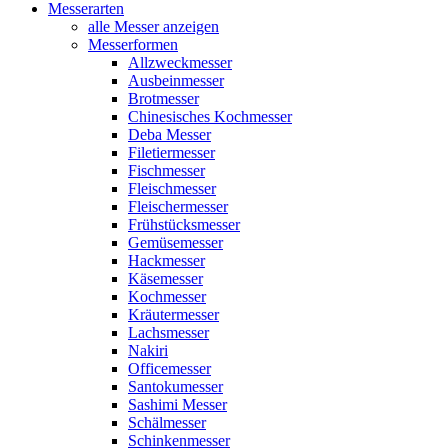
Messerarten
alle Messer anzeigen
Messerformen
Allzweckmesser
Ausbeinmesser
Brotmesser
Chinesisches Kochmesser
Deba Messer
Filetiermesser
Fischmesser
Fleischmesser
Fleischermesser
Frühstücksmesser
Gemüsemesser
Hackmesser
Käsemesser
Kochmesser
Kräutermesser
Lachsmesser
Nakiri
Officemesser
Santokumesser
Sashimi Messer
Schälmesser
Schinkenmesser