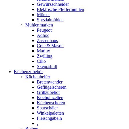
Gewürzschneider
Elektrische Pfeffermühlen
Mörser
Spezialmühlen
Mühlenmarken
Peugeot
Adhoc
Zassenhaus
Cole & Mason
Marlux
Zwilling
Cilio
Skeppshult
Küchenzubehör
Küchenhelfer
Bratenwender
Geflügelscheren
Grillzubehör
Kochpinzetten
Küchenscheren
Sparschäler
Winkelpaletten
Fleischgabeln
.
Reiben