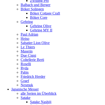
Zwilling Pro
Balbach und Berger
Böker Solingen
Böker Cottage Craft
Böker Core
Gehring
Gehring Olive
Gehring MY II
Paul Adrian
Heiso
Sabatier Lion Olive
Le Thiers
Maserin
Due Cigni
Coltellerie Berti
Roselli
Ryda
Pabis
Friedrich Herder
Graef
Nesmuk
Japanische Messer
alle Serien im Überblick
Satake
Satake Nashiji