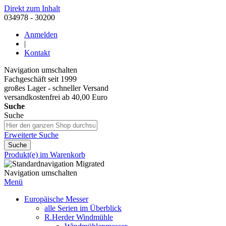
Direkt zum Inhalt
034978 - 30200
Anmelden
|
Kontakt
Navigation umschalten
Fachgeschäft seit 1999
großes Lager - schneller Versand
versandkostenfrei ab 40,00 Euro
Suche
Suche
Erweiterte Suche
Suche
Produkt(e) im Warenkorb
Navigation umschalten
Menü
Europäische Messer
alle Serien im Überblick
R.Herder Windmühle