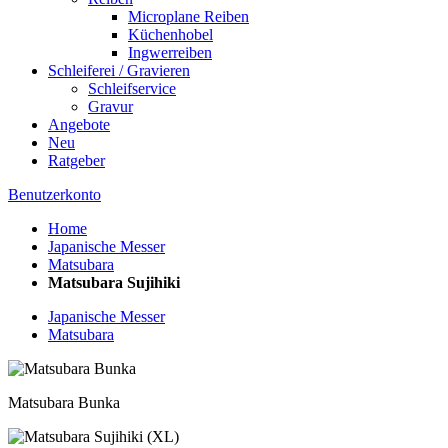
Microplane Reiben
Küchenhobel
Ingwerreiben
Schleiferei / Gravieren
Schleifservice
Gravur
Angebote
Neu
Ratgeber
Benutzerkonto
Home
Japanische Messer
Matsubara
Matsubara Sujihiki
Japanische Messer
Matsubara
Matsubara Bunka