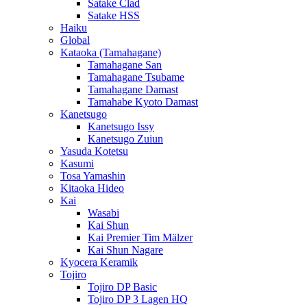
Satake Clad
Satake HSS
Haiku
Global
Kataoka (Tamahagane)
Tamahagane San
Tamahagane Tsubame
Tamahagane Damast
Tamahabe Kyoto Damast
Kanetsugo
Kanetsugo Issy
Kanetsugo Zuiun
Yasuda Kotetsu
Kasumi
Tosa Yamashin
Kitaoka Hideo
Kai
Wasabi
Kai Shun
Kai Premier Tim Mälzer
Kai Shun Nagare
Kyocera Keramik
Tojiro
Tojiro DP Basic
Tojiro DP 3 Lagen HQ