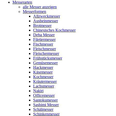
Messerarten
alle Messer anzeigen
Messerformen
Allzweckmesser
Ausbeinmesser
Brotmesser
Chinesisches Kochmesser
Deba Messer
Filetiermesser
Fischmesser
Fleischmesser
Fleischermesser
Frühstücksmesser
Gemüsemesser
Hackmesser
Käsemesser
Kochmesser
Kräutermesser
Lachsmesser
Nakiri
Officemesser
Santokumesser
Sashimi Messer
Schälmesser
Schinkenmesser