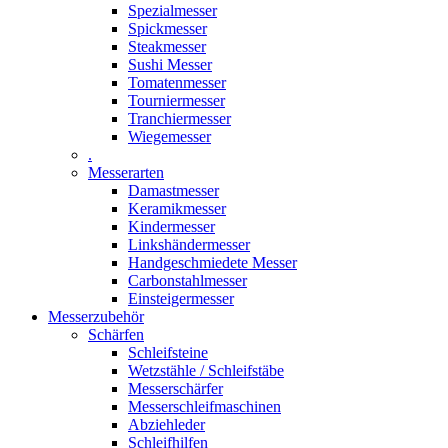
Spezialmesser
Spickmesser
Steakmesser
Sushi Messer
Tomatenmesser
Tourniermesser
Tranchiermesser
Wiegemesser
.
Messerarten
Damastmesser
Keramikmesser
Kindermesser
Linkshändermesser
Handgeschmiedete Messer
Carbonstahlmesser
Einsteigermesser
Messerzubehör
Schärfen
Schleifsteine
Wetzstähle / Schleifstäbe
Messerschärfer
Messerschleifmaschinen
Abziehleder
Schleifhilfen