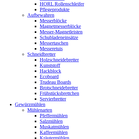
HORL Rollenschleifer
Pflegeprodukte
Aufbewahren
Messerblöcke
Magnetmesserblöcke
Messer-Magnetleisten
Schubladeneinsätze
Messertaschen
Messeretuis
Schneidbretter
Holzschneidebretter
Kunststoff
Hackblock
Ecoboard
Trudeau Boards
Brotschneidebretter
Frühstücksbrettchen
Servierbretter
Gewürzmühlen
Mühlenarten
Pfeffermühlen
Salzmühlen
Muskatmühlen
Kaffeemühlen
Kräutermühlen