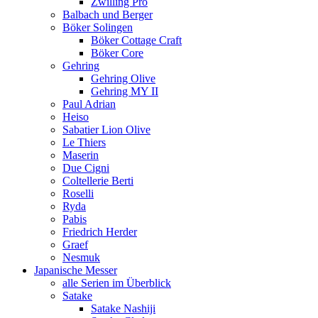
Zwilling Pro
Balbach und Berger
Böker Solingen
Böker Cottage Craft
Böker Core
Gehring
Gehring Olive
Gehring MY II
Paul Adrian
Heiso
Sabatier Lion Olive
Le Thiers
Maserin
Due Cigni
Coltellerie Berti
Roselli
Ryda
Pabis
Friedrich Herder
Graef
Nesmuk
Japanische Messer
alle Serien im Überblick
Satake
Satake Nashiji