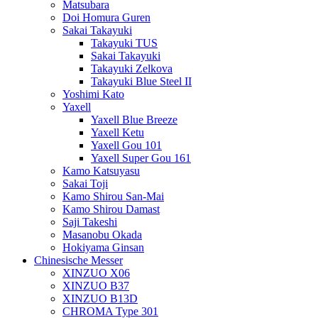
Matsubara
Doi Homura Guren
Sakai Takayuki
Takayuki TUS
Sakai Takayuki
Takayuki Zelkova
Takayuki Blue Steel II
Yoshimi Kato
Yaxell
Yaxell Blue Breeze
Yaxell Ketu
Yaxell Gou 101
Yaxell Super Gou 161
Kamo Katsuyasu
Sakai Toji
Kamo Shirou San-Mai
Kamo Shirou Damast
Saji Takeshi
Masanobu Okada
Hokiyama Ginsan
Chinesische Messer
XINZUO X06
XINZUO B37
XINZUO B13D
CHROMA Type 301