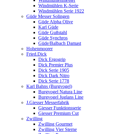
Windmühlenmesser
Windmühlen K-Serie
Windmühlen Serie 1922
Güde Messer Solingen
Güde Alpha Olive
Karl Güde
Güde Gußstahl
Güde Synchros
Güde/Balbach Damast
Hohenmoorer
Fried.Dick
Dick Ergogrip
Dick Premier Plus
Dick Serie 1905
Dick Dark Nitro
Dick Serie 1778
Karl Bahns (Burgvogel)
Burgvogel Natura Line
Burgvogel Juglans Line
J.Giesser Messerfabrik
Giesser Funktionsserie
Giesser Premium Cut
Zwilling
Zwilling Gourmet
Zwilling Vier Sterne