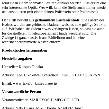
wird sie in einem schmalen Streifen dunkler werden. Das ergibt eine
sehr interessante Optik. Wer will, kann die Stelle auch immer wieder
neu auspolieren (mit einem feinen Polierstein oder Polierpaste).
Der Griff besteht aus
geflammtem Kastanienholz
. Die Fasern des
Holzes wurden ausgebürstet. Dadurch weist es eine griffige Struktur
auf. Wir haben sie zudem etwas verlängern lassen, so dass sie auch
für die größeren mitteleuropäischen Hände geeignet sind. Die
Zwinge ist ganz klassisch aus Büffelhorn und hat eine
rechtshänderoptimierte Kastanienform.
Produktsicherheitsangaben
Herstellerangaben
Hersteller: Katsuto Tanaka
Adresse: 22-91, Yokawa, Echizen-shi, Fukui, 9150031, JAPAN
Email: www-takefu--knifevillage-jp
Verantwortliche Person
Verantwortlicher: MARUYOSHI MFG.CO.,LTD
Adresse: 930-1 Kasa, Miki, Hyogo, 673-0402, Japan