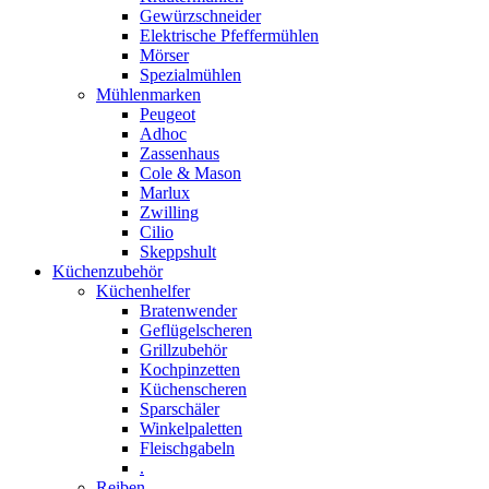
Gewürzschneider
Elektrische Pfeffermühlen
Mörser
Spezialmühlen
Mühlenmarken
Peugeot
Adhoc
Zassenhaus
Cole & Mason
Marlux
Zwilling
Cilio
Skeppshult
Küchenzubehör
Küchenhelfer
Bratenwender
Geflügelscheren
Grillzubehör
Kochpinzetten
Küchenscheren
Sparschäler
Winkelpaletten
Fleischgabeln
.
Reiben