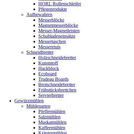
HORL Rollenschleifer
Pflegeprodukte
Aufbewahren
Messerblöcke
Magnetmesserblöcke
Messer-Magnetleisten
Schubladeneinsätze
Messertaschen
Messeretuis
Schneidbretter
Holzschneidebretter
Kunststoff
Hackblock
Ecoboard
Trudeau Boards
Brotschneidebretter
Frühstücksbrettchen
Servierbretter
Gewürzmühlen
Mühlenarten
Pfeffermühlen
Salzmühlen
Muskatmühlen
Kaffeemühlen
Kräutermühlen