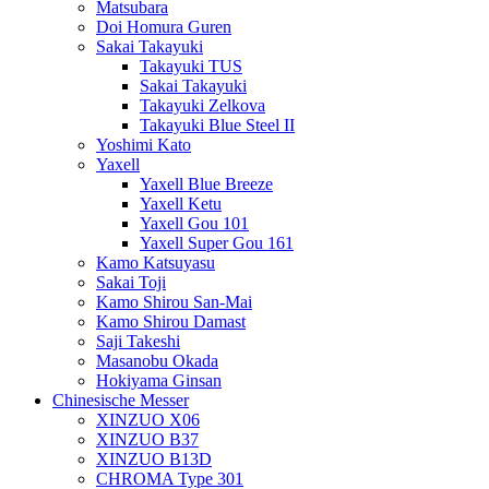
Matsubara
Doi Homura Guren
Sakai Takayuki
Takayuki TUS
Sakai Takayuki
Takayuki Zelkova
Takayuki Blue Steel II
Yoshimi Kato
Yaxell
Yaxell Blue Breeze
Yaxell Ketu
Yaxell Gou 101
Yaxell Super Gou 161
Kamo Katsuyasu
Sakai Toji
Kamo Shirou San-Mai
Kamo Shirou Damast
Saji Takeshi
Masanobu Okada
Hokiyama Ginsan
Chinesische Messer
XINZUO X06
XINZUO B37
XINZUO B13D
CHROMA Type 301