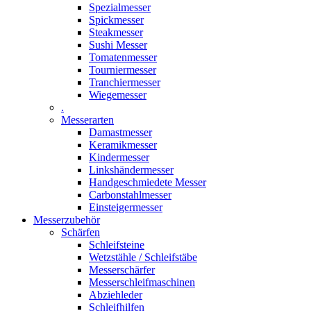
Spezialmesser
Spickmesser
Steakmesser
Sushi Messer
Tomatenmesser
Tourniermesser
Tranchiermesser
Wiegemesser
.
Messerarten
Damastmesser
Keramikmesser
Kindermesser
Linkshändermesser
Handgeschmiedete Messer
Carbonstahlmesser
Einsteigermesser
Messerzubehör
Schärfen
Schleifsteine
Wetzstähle / Schleifstäbe
Messerschärfer
Messerschleifmaschinen
Abziehleder
Schleifhilfen