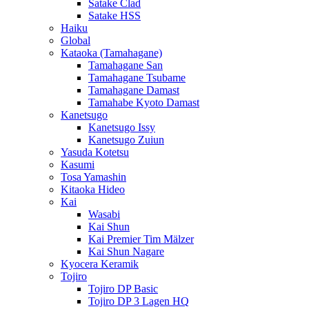
Satake Clad
Satake HSS
Haiku
Global
Kataoka (Tamahagane)
Tamahagane San
Tamahagane Tsubame
Tamahagane Damast
Tamahabe Kyoto Damast
Kanetsugo
Kanetsugo Issy
Kanetsugo Zuiun
Yasuda Kotetsu
Kasumi
Tosa Yamashin
Kitaoka Hideo
Kai
Wasabi
Kai Shun
Kai Premier Tim Mälzer
Kai Shun Nagare
Kyocera Keramik
Tojiro
Tojiro DP Basic
Tojiro DP 3 Lagen HQ