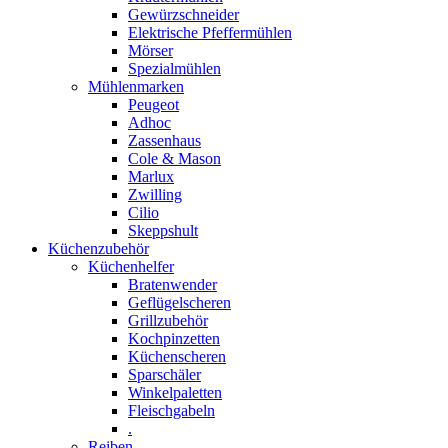
Gewürzschneider
Elektrische Pfeffermühlen
Mörser
Spezialmühlen
Mühlenmarken
Peugeot
Adhoc
Zassenhaus
Cole & Mason
Marlux
Zwilling
Cilio
Skeppshult
Küchenzubehör
Küchenhelfer
Bratenwender
Geflügelscheren
Grillzubehör
Kochpinzetten
Küchenscheren
Sparschäler
Winkelpaletten
Fleischgabeln
.
Reiben