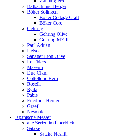
Zwilling Pro
Balbach und Berger
Böker Solingen
Böker Cottage Craft
Böker Core
Gehring
Gehring Olive
Gehring MY II
Paul Adrian
Heiso
Sabatier Lion Olive
Le Thiers
Maserin
Due Cigni
Coltellerie Berti
Roselli
Ryda
Pabis
Friedrich Herder
Graef
Nesmuk
Japanische Messer
alle Serien im Überblick
Satake
Satake Nashiji