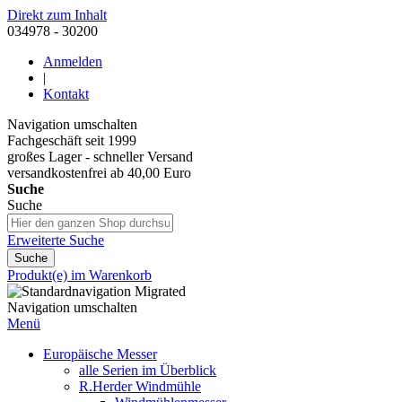
Direkt zum Inhalt
034978 - 30200
Anmelden
|
Kontakt
Navigation umschalten
Fachgeschäft seit 1999
großes Lager - schneller Versand
versandkostenfrei ab 40,00 Euro
Suche
Suche
Erweiterte Suche
Suche
Produkt(e) im Warenkorb
Navigation umschalten
Menü
Europäische Messer
alle Serien im Überblick
R.Herder Windmühle