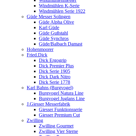
Windmühlenmesser
Windmühlen K-Serie
Windmühlen Serie 1922
Güde Messer Solingen
Güde Alpha Olive
Karl Güde
Güde Gußstahl
Güde Synchros
Güde/Balbach Damast
Hohenmoorer
Fried.Dick
Dick Ergogrip
Dick Premier Plus
Dick Serie 1905
Dick Dark Nitro
Dick Serie 1778
Karl Bahns (Burgvogel)
Burgvogel Natura Line
Burgvogel Juglans Line
J.Giesser Messerfabrik
Giesser Funktionsserie
Giesser Premium Cut
Zwilling
Zwilling Gourmet
Zwilling Vier Sterne