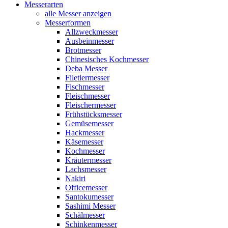
Messerarten
alle Messer anzeigen
Messerformen
Allzweckmesser
Ausbeinmesser
Brotmesser
Chinesisches Kochmesser
Deba Messer
Filetiermesser
Fischmesser
Fleischmesser
Fleischermesser
Frühstücksmesser
Gemüsemesser
Hackmesser
Käsemesser
Kochmesser
Kräutermesser
Lachsmesser
Nakiri
Officemesser
Santokumesser
Sashimi Messer
Schälmesser
Schinkenmesser