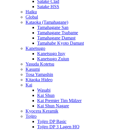
Satake Clad
Satake HSS
Haiku
Global
Kataoka (Tamahagane)
Tamahagane San
Tamahagane Tsubame
Tamahagane Damast
Tamahabe Kyoto Damast
Kanetsugo
Kanetsugo Issy
Kanetsugo Zuiun
Yasuda Kotetsu
Kasumi
Tosa Yamashin
Kitaoka Hideo
Kai
Wasabi
Kai Shun
Kai Premier Tim Mälzer
Kai Shun Nagare
Kyocera Keramik
Tojiro
Tojiro DP Basic
Tojiro DP 3 Lagen HQ