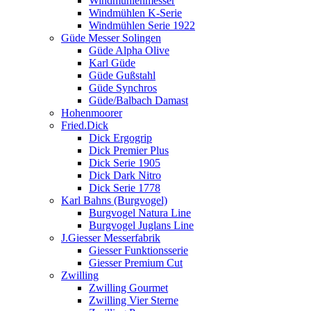
Windmühlenmesser
Windmühlen K-Serie
Windmühlen Serie 1922
Güde Messer Solingen
Güde Alpha Olive
Karl Güde
Güde Gußstahl
Güde Synchros
Güde/Balbach Damast
Hohenmoorer
Fried.Dick
Dick Ergogrip
Dick Premier Plus
Dick Serie 1905
Dick Dark Nitro
Dick Serie 1778
Karl Bahns (Burgvogel)
Burgvogel Natura Line
Burgvogel Juglans Line
J.Giesser Messerfabrik
Giesser Funktionsserie
Giesser Premium Cut
Zwilling
Zwilling Gourmet
Zwilling Vier Sterne