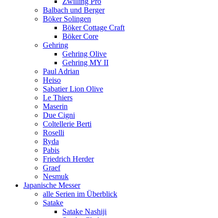
Zwilling Pro
Balbach und Berger
Böker Solingen
Böker Cottage Craft
Böker Core
Gehring
Gehring Olive
Gehring MY II
Paul Adrian
Heiso
Sabatier Lion Olive
Le Thiers
Maserin
Due Cigni
Coltellerie Berti
Roselli
Ryda
Pabis
Friedrich Herder
Graef
Nesmuk
Japanische Messer
alle Serien im Überblick
Satake
Satake Nashiji