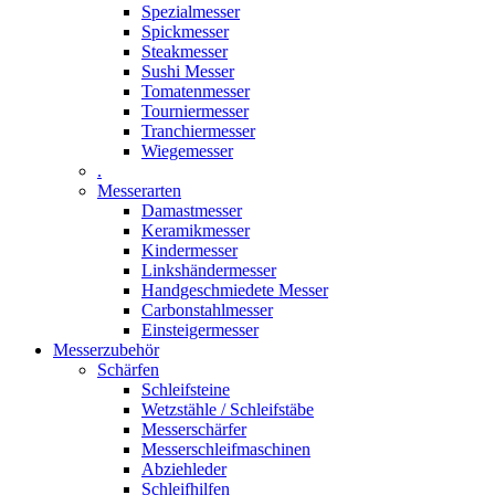
Spezialmesser
Spickmesser
Steakmesser
Sushi Messer
Tomatenmesser
Tourniermesser
Tranchiermesser
Wiegemesser
.
Messerarten
Damastmesser
Keramikmesser
Kindermesser
Linkshändermesser
Handgeschmiedete Messer
Carbonstahlmesser
Einsteigermesser
Messerzubehör
Schärfen
Schleifsteine
Wetzstähle / Schleifstäbe
Messerschärfer
Messerschleifmaschinen
Abziehleder
Schleifhilfen