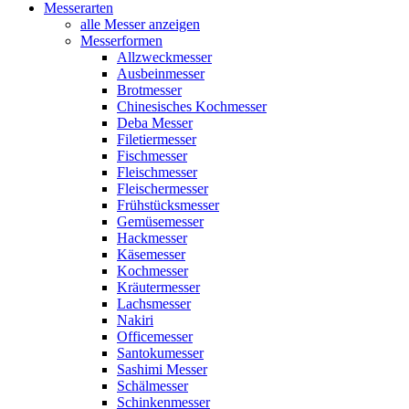
Messerarten
alle Messer anzeigen
Messerformen
Allzweckmesser
Ausbeinmesser
Brotmesser
Chinesisches Kochmesser
Deba Messer
Filetiermesser
Fischmesser
Fleischmesser
Fleischermesser
Frühstücksmesser
Gemüsemesser
Hackmesser
Käsemesser
Kochmesser
Kräutermesser
Lachsmesser
Nakiri
Officemesser
Santokumesser
Sashimi Messer
Schälmesser
Schinkenmesser