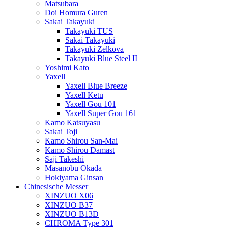
Matsubara
Doi Homura Guren
Sakai Takayuki
Takayuki TUS
Sakai Takayuki
Takayuki Zelkova
Takayuki Blue Steel II
Yoshimi Kato
Yaxell
Yaxell Blue Breeze
Yaxell Ketu
Yaxell Gou 101
Yaxell Super Gou 161
Kamo Katsuyasu
Sakai Toji
Kamo Shirou San-Mai
Kamo Shirou Damast
Saji Takeshi
Masanobu Okada
Hokiyama Ginsan
Chinesische Messer
XINZUO X06
XINZUO B37
XINZUO B13D
CHROMA Type 301