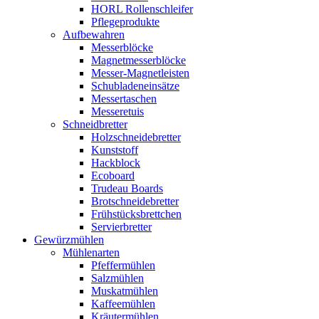
HORL Rollenschleifer
Pflegeprodukte
Aufbewahren
Messerblöcke
Magnetmesserblöcke
Messer-Magnetleisten
Schubladeneinsätze
Messertaschen
Messeretuis
Schneidbretter
Holzschneidebretter
Kunststoff
Hackblock
Ecoboard
Trudeau Boards
Brotschneidebretter
Frühstücksbrettchen
Servierbretter
Gewürzmühlen
Mühlenarten
Pfeffermühlen
Salzmühlen
Muskatmühlen
Kaffeemühlen
Kräutermühlen