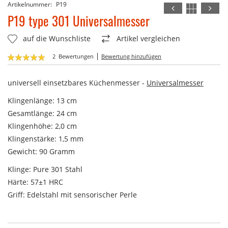
Artikelnummer
P19
Zum
Anfang
P19 type 301 Universalmesser
der
Bildergalerie
auf die Wunschliste
Artikel vergleichen
springen
Bewertung:
2
Bewertungen
Bewertung hinzufügen
100
100
% of
universell einsetzbares Küchenmesser -
Universalmesser
Klingenlänge: 13 cm
Gesamtlänge: 24 cm
Klingenhöhe: 2,0 cm
Klingenstärke: 1,5 mm
Gewicht: 90 Gramm
Klinge: Pure 301 Stahl
Härte: 57±1 HRC
Griff: Edelstahl mit sensorischer Perle