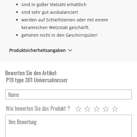
sind in goßer Vielzahl erhältlich
sind sehr gut ausbalanciert
werden auf Schleifsteinen oder mit einem
keramischen Wetzstab geschärft.
gehören nicht in den Geschirrspüler!
Produktsicherheitsangaben
Bewerten Sie den Artikel:
P19 type 301 Universalmesser
Wie bewerten Sie das Produkt ?
1
2
3
4
5
star
stars
stars
stars
stars