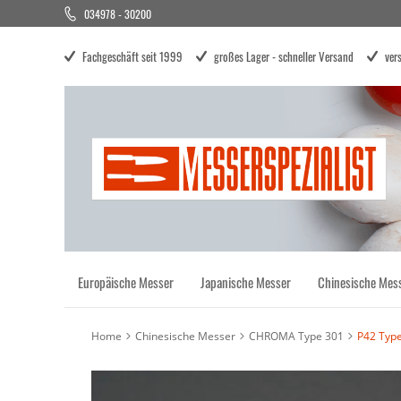
034978 - 30200
Direkt
zum
Inhalt
Fachgeschäft seit 1999
großes Lager - schneller Versand
ver
Europäische Messer
Japanische Messer
Chinesische Mes
Home
Chinesische Messer
CHROMA Type 301
P42 Typ
Zum
Ende