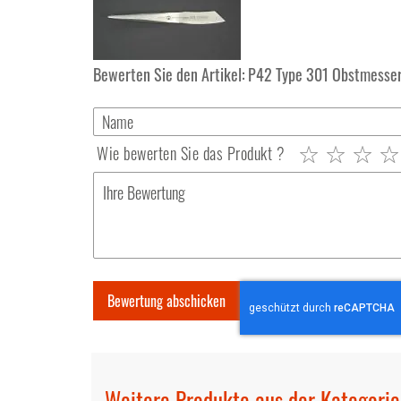
Bewerten Sie den Artikel:
P42 Type 301 Obstmesse
Wie bewerten Sie das Produkt ?
1
2
3
4
5
star
stars
stars
stars
stars
Bewertung abschicken
Weitere Produkte aus der Kategori