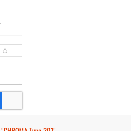
r
e "CHROMA Type 301"