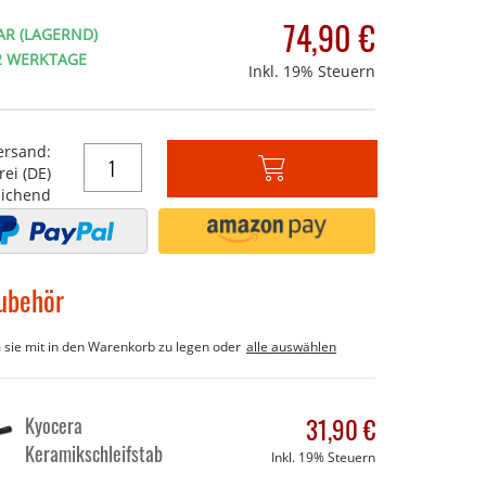
74,90 €
AR (LAGERND)
-2 WERKTAGE
Inkl. 19% Steuern
ersand:
ei (DE)
In
ichend
den
Warenkorb
ubehör
m sie mit in den Warenkorb zu legen oder
alle auswählen
Kyocera
31,90 €
Keramikschleifstab
Inkl. 19% Steuern