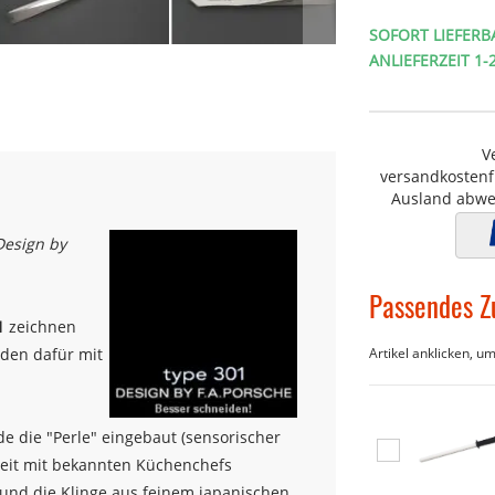
SOFORT LIEFERB
ANLIEFERZEIT 1
V
versandkostenfr
Ausland abwe
Design by
Passendes Z
1
zeichnen
den dafür mit
Artikel anklicken, u
de die "Perle" eingebaut (sensorischer
In
eit mit bekannten Küchenchefs
den
l und die Klinge aus feinem japanischen