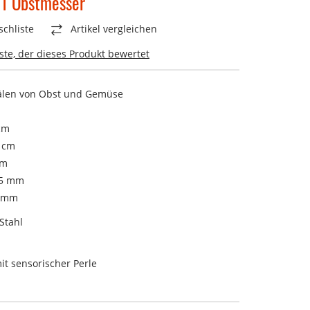
1 Obstmesser
chliste
Artikel vergleichen
rste, der dieses Produkt bewertet
älen von Obst und Gemüse
cm
 cm
cm
,5 mm
ramm
Stahl
mit sensorischer Perle