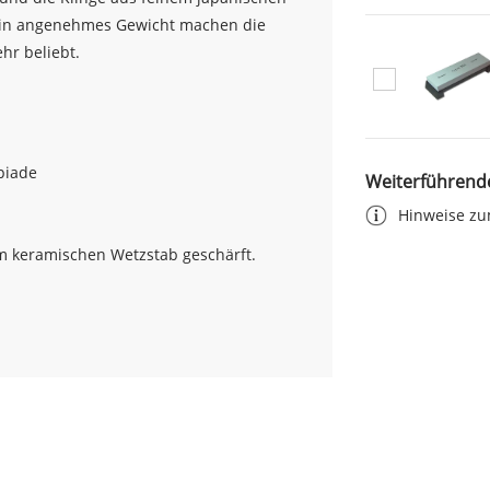
Warenkorb
d ein angenehmes Gewicht machen die
hr beliebt.
In
den
Warenkorb
piade
Weiterführend
Hinweise zu
em keramischen Wetzstab geschärft.