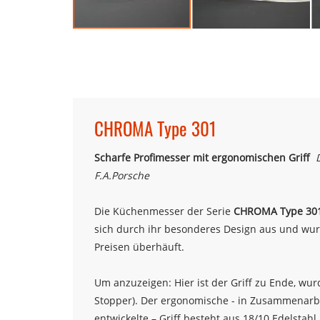
Zum
Anfang
der
Bildergalerie
springen
CHROMA Type 301
Scharfe Profimesser mit ergonomischen Griff
F.A.Porsche
Die Küchenmesser der Serie
CHROMA Type 30
sich durch ihr besonderes Design aus und wur
Preisen überhäuft.
Um anzuzeigen: Hier ist der Griff zu Ende, wur
Stopper). Der ergonomische - in Zusammenarb
entwickelte – Griff besteht aus 18/10 Edelstah