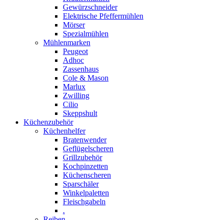
Gewürzschneider
Elektrische Pfeffermühlen
Mörser
Spezialmühlen
Mühlenmarken
Peugeot
Adhoc
Zassenhaus
Cole & Mason
Marlux
Zwilling
Cilio
Skeppshult
Küchenzubehör
Küchenhelfer
Bratenwender
Geflügelscheren
Grillzubehör
Kochpinzetten
Küchenscheren
Sparschäler
Winkelpaletten
Fleischgabeln
.
Reiben