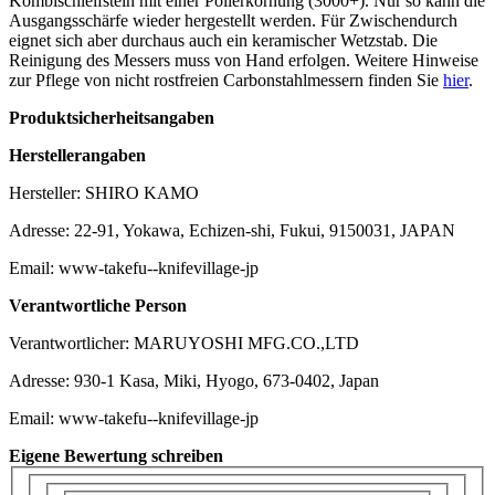
Kombischleifstein mit einer Polierkörnung (3000+). Nur so kann die
Ausgangsschärfe wieder hergestellt werden. Für Zwischendurch
eignet sich aber durchaus auch ein keramischer Wetzstab. Die
Reinigung des Messers muss von Hand erfolgen. Weitere Hinweise
zur Pflege von nicht rostfreien Carbonstahlmessern finden Sie
hier
.
Produktsicherheitsangaben
Herstellerangaben
Hersteller: SHIRO KAMO
Adresse: 22-91, Yokawa, Echizen-shi, Fukui, 9150031, JAPAN
Email: www-takefu--knifevillage-jp
Verantwortliche Person
Verantwortlicher: MARUYOSHI MFG.CO.,LTD
Adresse: 930-1 Kasa, Miki, Hyogo, 673-0402, Japan
Email: www-takefu--knifevillage-jp
Eigene Bewertung schreiben