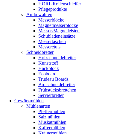
HORL Rollenschleifer
Pflegeprodukte
Aufbewahren
Messerblöcke
Magnetmesserblöcke
Messer-Magnetleisten
Schubladeneinsätze
Messertaschen
Messeretuis
Schneidbretter
Holzschneidebretter
Kunststoff
Hackblock
Ecoboard
Trudeau Boards
Brotschneidebretter
Frühstücksbrettchen
Servierbretter
Gewürzmühlen
Mühlenarten
Pfeffermühlen
Salzmühlen
Muskatmühlen
Kaffeemühlen
Kräutermühlen