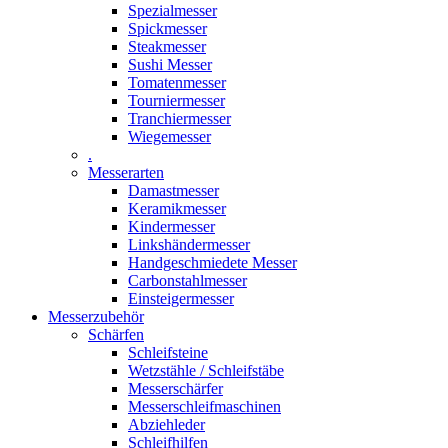
Spezialmesser
Spickmesser
Steakmesser
Sushi Messer
Tomatenmesser
Tourniermesser
Tranchiermesser
Wiegemesser
.
Messerarten
Damastmesser
Keramikmesser
Kindermesser
Linkshändermesser
Handgeschmiedete Messer
Carbonstahlmesser
Einsteigermesser
Messerzubehör
Schärfen
Schleifsteine
Wetzstähle / Schleifstäbe
Messerschärfer
Messerschleifmaschinen
Abziehleder
Schleifhilfen