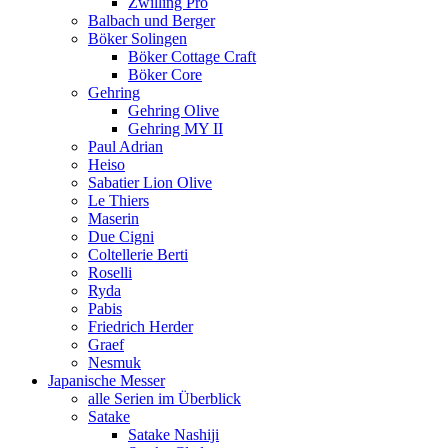
Zwilling Pro
Balbach und Berger
Böker Solingen
Böker Cottage Craft
Böker Core
Gehring
Gehring Olive
Gehring MY II
Paul Adrian
Heiso
Sabatier Lion Olive
Le Thiers
Maserin
Due Cigni
Coltellerie Berti
Roselli
Ryda
Pabis
Friedrich Herder
Graef
Nesmuk
Japanische Messer
alle Serien im Überblick
Satake
Satake Nashiji