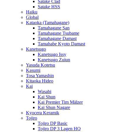
Satake Clad
Satake HSS
Haiku
Global
Kataoka (Tamahagane)
Tamahagane San
Tamahagane Tsubame
Tamahagane Damast
Tamahabe Kyoto Damast
Kanetsugo
Kanetsugo Issy
Kanetsugo Zuiun
Yasuda Kotetsu
Kasumi
Tosa Yamashin
Kitaoka Hideo
Kai
Wasabi
Kai Shun
Kai Premier Tim Mälzer
Kai Shun Nagare
Kyocera Keramik
Tojiro
Tojiro DP Basic
Tojiro DP 3 Lagen HQ