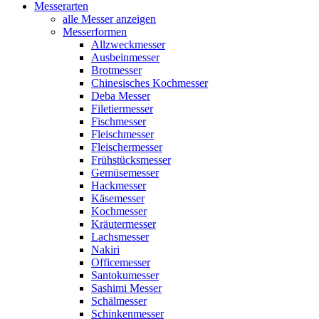
Messerarten
alle Messer anzeigen
Messerformen
Allzweckmesser
Ausbeinmesser
Brotmesser
Chinesisches Kochmesser
Deba Messer
Filetiermesser
Fischmesser
Fleischmesser
Fleischermesser
Frühstücksmesser
Gemüsemesser
Hackmesser
Käsemesser
Kochmesser
Kräutermesser
Lachsmesser
Nakiri
Officemesser
Santokumesser
Sashimi Messer
Schälmesser
Schinkenmesser