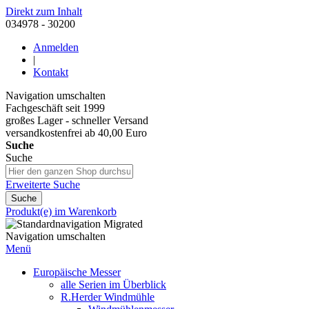
Direkt zum Inhalt
034978 - 30200
Anmelden
|
Kontakt
Navigation umschalten
Fachgeschäft seit 1999
großes Lager - schneller Versand
versandkostenfrei ab 40,00 Euro
Suche
Suche
Erweiterte Suche
Suche
Produkt(e) im Warenkorb
Navigation umschalten
Menü
Europäische Messer
alle Serien im Überblick
R.Herder Windmühle