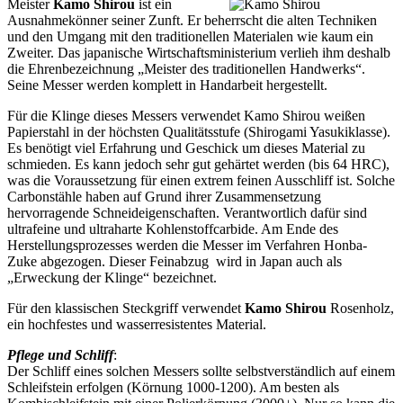
Meister
Kamo Shirou
ist ein
Ausnahmekönner seiner Zunft. Er beherrscht die alten Techniken
und den Umgang mit den traditionellen Materialen wie kaum ein
Zweiter. Das japanische Wirtschaftsministerium verlieh ihm deshalb
die Ehrenbezeichnung „Meister des traditionellen Handwerks“.
Seine Messer werden komplett in Handarbeit hergestellt.
Für die Klinge dieses Messers verwendet Kamo Shirou weißen
Papierstahl in der höchsten Qualitätsstufe (Shirogami Yasukiklasse).
Es benötigt viel Erfahrung und Geschick um dieses Material zu
schmieden. Es kann jedoch sehr gut gehärtet werden (bis 64 HRC),
was die Voraussetzung für einen extrem feinen Ausschliff ist. Solche
Carbonstähle haben auf Grund ihrer Zusammensetzung
hervorragende Schneideigenschaften. Verantwortlich dafür sind
ultrafeine und ultraharte Kohlenstoffcarbide. Am Ende des
Herstellungsprozesses werden die Messer im Verfahren Honba-
Zuke abgezogen. Dieser Feinabzug wird in Japan auch als
„Erweckung der Klinge“ bezeichnet.
Für den klassischen Steckgriff verwendet
Kamo Shirou
Rosenholz,
ein hochfestes und wasserresistentes Material.
Pflege und Schliff
:
Der Schliff eines solchen Messers sollte selbstverständlich auf einem
Schleifstein erfolgen (Körnung 1000-1200). Am besten als