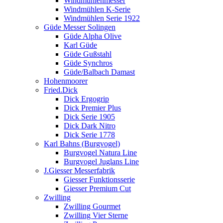
Windmühlenmesser
Windmühlen K-Serie
Windmühlen Serie 1922
Güde Messer Solingen
Güde Alpha Olive
Karl Güde
Güde Gußstahl
Güde Synchros
Güde/Balbach Damast
Hohenmoorer
Fried.Dick
Dick Ergogrip
Dick Premier Plus
Dick Serie 1905
Dick Dark Nitro
Dick Serie 1778
Karl Bahns (Burgvogel)
Burgvogel Natura Line
Burgvogel Juglans Line
J.Giesser Messerfabrik
Giesser Funktionsserie
Giesser Premium Cut
Zwilling
Zwilling Gourmet
Zwilling Vier Sterne