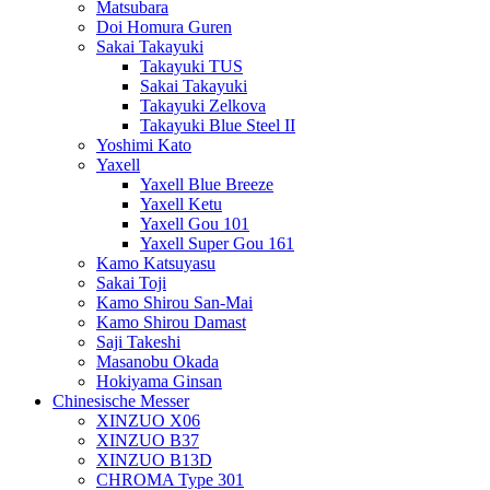
Matsubara
Doi Homura Guren
Sakai Takayuki
Takayuki TUS
Sakai Takayuki
Takayuki Zelkova
Takayuki Blue Steel II
Yoshimi Kato
Yaxell
Yaxell Blue Breeze
Yaxell Ketu
Yaxell Gou 101
Yaxell Super Gou 161
Kamo Katsuyasu
Sakai Toji
Kamo Shirou San-Mai
Kamo Shirou Damast
Saji Takeshi
Masanobu Okada
Hokiyama Ginsan
Chinesische Messer
XINZUO X06
XINZUO B37
XINZUO B13D
CHROMA Type 301