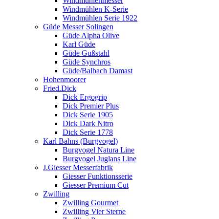
Windmühlenmesser
Windmühlen K-Serie
Windmühlen Serie 1922
Güde Messer Solingen
Güde Alpha Olive
Karl Güde
Güde Gußstahl
Güde Synchros
Güde/Balbach Damast
Hohenmoorer
Fried.Dick
Dick Ergogrip
Dick Premier Plus
Dick Serie 1905
Dick Dark Nitro
Dick Serie 1778
Karl Bahns (Burgvogel)
Burgvogel Natura Line
Burgvogel Juglans Line
J.Giesser Messerfabrik
Giesser Funktionsserie
Giesser Premium Cut
Zwilling
Zwilling Gourmet
Zwilling Vier Sterne