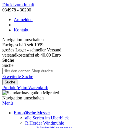
Direkt zum Inhalt
034978 - 30200
Anmelden
|
Kontakt
Navigation umschalten
Fachgeschäft seit 1999
großes Lager - schneller Versand
versandkostenfrei ab 40,00 Euro
Suche
Suche
Erweiterte Suche
Suche
Produkt(e) im Warenkorb
Navigation umschalten
Menü
Europäische Messer
alle Serien im Überblick
R.Herder Windmühle