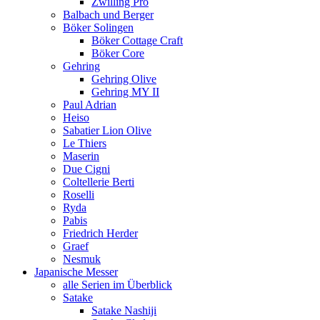
Zwilling Pro
Balbach und Berger
Böker Solingen
Böker Cottage Craft
Böker Core
Gehring
Gehring Olive
Gehring MY II
Paul Adrian
Heiso
Sabatier Lion Olive
Le Thiers
Maserin
Due Cigni
Coltellerie Berti
Roselli
Ryda
Pabis
Friedrich Herder
Graef
Nesmuk
Japanische Messer
alle Serien im Überblick
Satake
Satake Nashiji