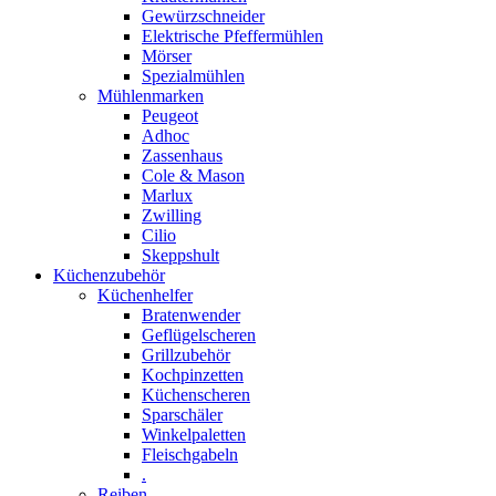
Gewürzschneider
Elektrische Pfeffermühlen
Mörser
Spezialmühlen
Mühlenmarken
Peugeot
Adhoc
Zassenhaus
Cole & Mason
Marlux
Zwilling
Cilio
Skeppshult
Küchenzubehör
Küchenhelfer
Bratenwender
Geflügelscheren
Grillzubehör
Kochpinzetten
Küchenscheren
Sparschäler
Winkelpaletten
Fleischgabeln
.
Reiben