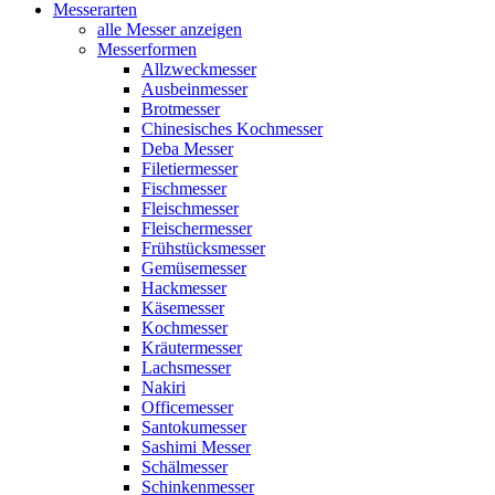
Messerarten
alle Messer anzeigen
Messerformen
Allzweckmesser
Ausbeinmesser
Brotmesser
Chinesisches Kochmesser
Deba Messer
Filetiermesser
Fischmesser
Fleischmesser
Fleischermesser
Frühstücksmesser
Gemüsemesser
Hackmesser
Käsemesser
Kochmesser
Kräutermesser
Lachsmesser
Nakiri
Officemesser
Santokumesser
Sashimi Messer
Schälmesser
Schinkenmesser