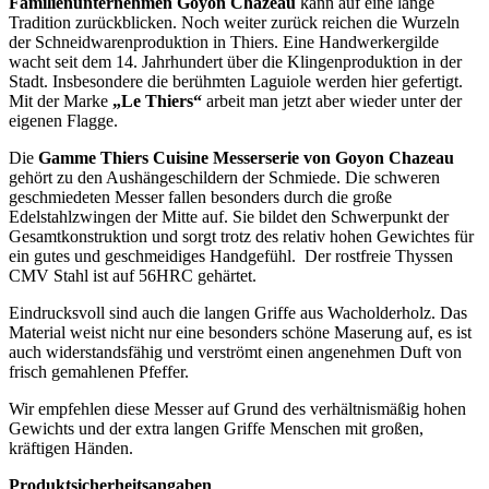
Familienunternehmen Goyon Chazeau
kann auf eine lange
Tradition zurückblicken. Noch weiter zurück reichen die Wurzeln
der Schneidwarenproduktion in Thiers. Eine Handwerkergilde
wacht seit dem 14. Jahrhundert über die Klingenproduktion in der
Stadt. Insbesondere die berühmten Laguiole werden hier gefertigt.
Mit der Marke
„Le Thiers“
arbeit man jetzt aber wieder unter der
eigenen Flagge.
Die
Gamme Thiers Cuisine Messerserie von Goyon Chazeau
gehört zu den Aushängeschildern der Schmiede. Die schweren
geschmiedeten Messer fallen besonders durch die große
Edelstahlzwingen der Mitte auf. Sie bildet den Schwerpunkt der
Gesamtkonstruktion und sorgt trotz des relativ hohen Gewichtes für
ein gutes und geschmeidiges Handgefühl. Der rostfreie Thyssen
CMV Stahl ist auf 56HRC gehärtet.
Eindrucksvoll sind auch die langen Griffe aus Wacholderholz. Das
Material weist nicht nur eine besonders schöne Maserung auf, es ist
auch widerstandsfähig und verströmt einen angenehmen Duft von
frisch gemahlenen Pfeffer.
Wir empfehlen diese Messer auf Grund des verhältnismäßig hohen
Gewichts und der extra langen Griffe Menschen mit großen,
kräftigen Händen.
Produktsicherheitsangaben