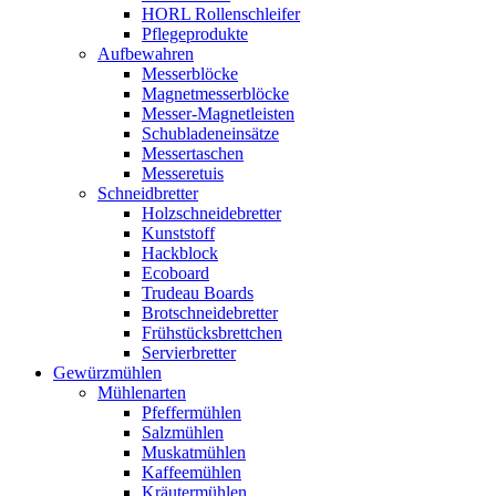
HORL Rollenschleifer
Pflegeprodukte
Aufbewahren
Messerblöcke
Magnetmesserblöcke
Messer-Magnetleisten
Schubladeneinsätze
Messertaschen
Messeretuis
Schneidbretter
Holzschneidebretter
Kunststoff
Hackblock
Ecoboard
Trudeau Boards
Brotschneidebretter
Frühstücksbrettchen
Servierbretter
Gewürzmühlen
Mühlenarten
Pfeffermühlen
Salzmühlen
Muskatmühlen
Kaffeemühlen
Kräutermühlen