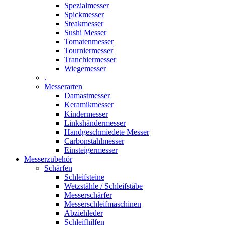
Spezialmesser
Spickmesser
Steakmesser
Sushi Messer
Tomatenmesser
Tourniermesser
Tranchiermesser
Wiegemesser
.
Messerarten
Damastmesser
Keramikmesser
Kindermesser
Linkshändermesser
Handgeschmiedete Messer
Carbonstahlmesser
Einsteigermesser
Messerzubehör
Schärfen
Schleifsteine
Wetzstähle / Schleifstäbe
Messerschärfer
Messerschleifmaschinen
Abziehleder
Schleifhilfen