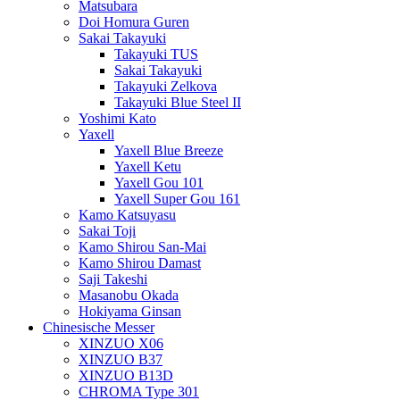
Matsubara
Doi Homura Guren
Sakai Takayuki
Takayuki TUS
Sakai Takayuki
Takayuki Zelkova
Takayuki Blue Steel II
Yoshimi Kato
Yaxell
Yaxell Blue Breeze
Yaxell Ketu
Yaxell Gou 101
Yaxell Super Gou 161
Kamo Katsuyasu
Sakai Toji
Kamo Shirou San-Mai
Kamo Shirou Damast
Saji Takeshi
Masanobu Okada
Hokiyama Ginsan
Chinesische Messer
XINZUO X06
XINZUO B37
XINZUO B13D
CHROMA Type 301