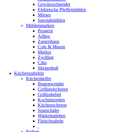
Gewürzschneider
Elektrische Pfeffermühlen
Mörser
Spezialmühlen
Mühlenmarken
Peugeot
Adhoc
Zassenhaus
Cole & Mason
Marlux
Zwilling
Cilio
Skeppshult
Küchenzubehör
Küchenhelfer
Bratenwender
Geflügelscheren
Grillzubehör
Kochpinzetten
Küchenscheren
Sparschäler
Winkelpaletten
Fleischgabeln
.
Reiben