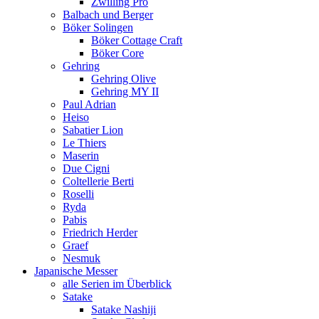
Zwilling Pro
Balbach und Berger
Böker Solingen
Böker Cottage Craft
Böker Core
Gehring
Gehring Olive
Gehring MY II
Paul Adrian
Heiso
Sabatier Lion
Le Thiers
Maserin
Due Cigni
Coltellerie Berti
Roselli
Ryda
Pabis
Friedrich Herder
Graef
Nesmuk
Japanische Messer
alle Serien im Überblick
Satake
Satake Nashiji