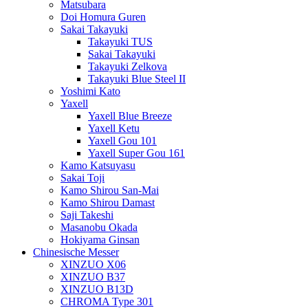
Matsubara
Doi Homura Guren
Sakai Takayuki
Takayuki TUS
Sakai Takayuki
Takayuki Zelkova
Takayuki Blue Steel II
Yoshimi Kato
Yaxell
Yaxell Blue Breeze
Yaxell Ketu
Yaxell Gou 101
Yaxell Super Gou 161
Kamo Katsuyasu
Sakai Toji
Kamo Shirou San-Mai
Kamo Shirou Damast
Saji Takeshi
Masanobu Okada
Hokiyama Ginsan
Chinesische Messer
XINZUO X06
XINZUO B37
XINZUO B13D
CHROMA Type 301