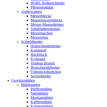
HORL Rollenschleifer
Pflegeprodukte
Aufbewahren
Messerblöcke
Magnetmesserblöcke
Messer-Magnetleisten
Schubladeneinsätze
Messertaschen
Messeretuis
Schneidbretter
Holzschneidebretter
Kunststoff
Hackblock
Ecoboard
Trudeau Boards
Brotschneidebretter
Frühstücksbrettchen
Servierbretter
Gewürzmühlen
Mühlenarten
Pfeffermühlen
Salzmühlen
Muskatmühlen
Kaffeemühlen
Kräutermühlen