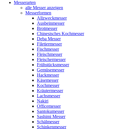
Messerarten
alle Messer anzeigen
Messerformen
Allzweckmesser
Ausbeinmesser
Brotmesser
Chinesisches Kochmesser
Deba Messer
Filetiermesser
Fischmesser
Fleischmesser
Fleischermesser
Frühstücksmesser
Gemüsemesser
Hackmesser
Käsemesser
Kochmesser
Kräutermesser
Lachsmesser
Nakiri
Officemesser
Santokumesser
Sashimi Messer
Schälmesser
Schinkenmesser