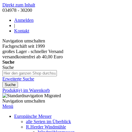
Direkt zum Inhalt
034978 - 30200
Anmelden
|
Kontakt
Navigation umschalten
Fachgeschäft seit 1999
großes Lager - schneller Versand
versandkostenfrei ab 40,00 Euro
Suche
Suche
Erweiterte Suche
Suche
Produkt(e) im Warenkorb
Navigation umschalten
Menü
Europäische Messer
alle Serien im Überblick
R.Herder Windmühle