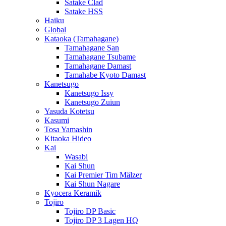
Satake Clad
Satake HSS
Haiku
Global
Kataoka (Tamahagane)
Tamahagane San
Tamahagane Tsubame
Tamahagane Damast
Tamahabe Kyoto Damast
Kanetsugo
Kanetsugo Issy
Kanetsugo Zuiun
Yasuda Kotetsu
Kasumi
Tosa Yamashin
Kitaoka Hideo
Kai
Wasabi
Kai Shun
Kai Premier Tim Mälzer
Kai Shun Nagare
Kyocera Keramik
Tojiro
Tojiro DP Basic
Tojiro DP 3 Lagen HQ