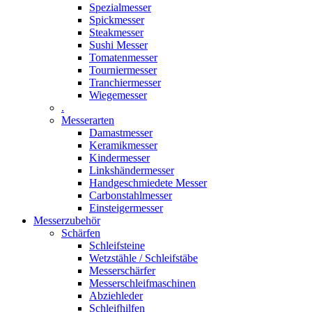
Spezialmesser
Spickmesser
Steakmesser
Sushi Messer
Tomatenmesser
Tourniermesser
Tranchiermesser
Wiegemesser
.
Messerarten
Damastmesser
Keramikmesser
Kindermesser
Linkshändermesser
Handgeschmiedete Messer
Carbonstahlmesser
Einsteigermesser
Messerzubehör
Schärfen
Schleifsteine
Wetzstähle / Schleifstäbe
Messerschärfer
Messerschleifmaschinen
Abziehleder
Schleifhilfen