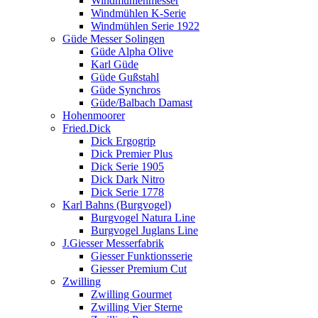
Windmühlenmesser
Windmühlen K-Serie
Windmühlen Serie 1922
Güde Messer Solingen
Güde Alpha Olive
Karl Güde
Güde Gußstahl
Güde Synchros
Güde/Balbach Damast
Hohenmoorer
Fried.Dick
Dick Ergogrip
Dick Premier Plus
Dick Serie 1905
Dick Dark Nitro
Dick Serie 1778
Karl Bahns (Burgvogel)
Burgvogel Natura Line
Burgvogel Juglans Line
J.Giesser Messerfabrik
Giesser Funktionsserie
Giesser Premium Cut
Zwilling
Zwilling Gourmet
Zwilling Vier Sterne