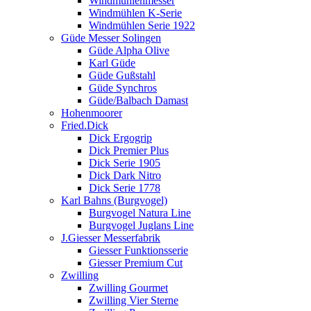
Windmühlenmesser
Windmühlen K-Serie
Windmühlen Serie 1922
Güde Messer Solingen
Güde Alpha Olive
Karl Güde
Güde Gußstahl
Güde Synchros
Güde/Balbach Damast
Hohenmoorer
Fried.Dick
Dick Ergogrip
Dick Premier Plus
Dick Serie 1905
Dick Dark Nitro
Dick Serie 1778
Karl Bahns (Burgvogel)
Burgvogel Natura Line
Burgvogel Juglans Line
J.Giesser Messerfabrik
Giesser Funktionsserie
Giesser Premium Cut
Zwilling
Zwilling Gourmet
Zwilling Vier Sterne