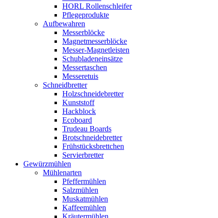
HORL Rollenschleifer
Pflegeprodukte
Aufbewahren
Messerblöcke
Magnetmesserblöcke
Messer-Magnetleisten
Schubladeneinsätze
Messertaschen
Messeretuis
Schneidbretter
Holzschneidebretter
Kunststoff
Hackblock
Ecoboard
Trudeau Boards
Brotschneidebretter
Frühstücksbrettchen
Servierbretter
Gewürzmühlen
Mühlenarten
Pfeffermühlen
Salzmühlen
Muskatmühlen
Kaffeemühlen
Kräutermühlen