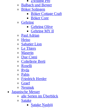
Zwilling Pro
Balbach und Berger
Böker Solingen
Böker Cottage Craft
Böker Core
Gehring
Gehring Olive
Gehring MY II
Paul Adrian
Heiso
Sabatier Lion
Le Thiers
Maserin
Due Cigni
Coltellerie Berti
Roselli
Ryda
Pabis
Friedrich Herder
Graef
Nesmuk
Japanische Messer
alle Serien im Überblick
Satake
Satake Nashiji