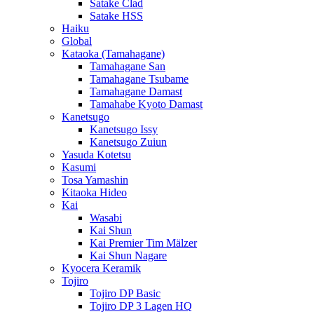
Satake Clad
Satake HSS
Haiku
Global
Kataoka (Tamahagane)
Tamahagane San
Tamahagane Tsubame
Tamahagane Damast
Tamahabe Kyoto Damast
Kanetsugo
Kanetsugo Issy
Kanetsugo Zuiun
Yasuda Kotetsu
Kasumi
Tosa Yamashin
Kitaoka Hideo
Kai
Wasabi
Kai Shun
Kai Premier Tim Mälzer
Kai Shun Nagare
Kyocera Keramik
Tojiro
Tojiro DP Basic
Tojiro DP 3 Lagen HQ