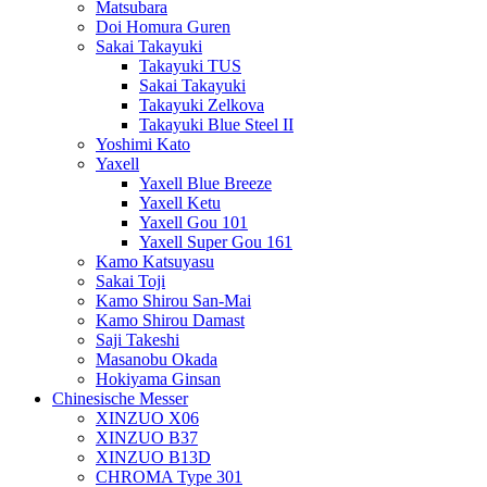
Matsubara
Doi Homura Guren
Sakai Takayuki
Takayuki TUS
Sakai Takayuki
Takayuki Zelkova
Takayuki Blue Steel II
Yoshimi Kato
Yaxell
Yaxell Blue Breeze
Yaxell Ketu
Yaxell Gou 101
Yaxell Super Gou 161
Kamo Katsuyasu
Sakai Toji
Kamo Shirou San-Mai
Kamo Shirou Damast
Saji Takeshi
Masanobu Okada
Hokiyama Ginsan
Chinesische Messer
XINZUO X06
XINZUO B37
XINZUO B13D
CHROMA Type 301