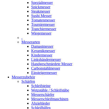
Spezialmesser
Spickmesser
Steakmesser
Sushi Messer
Tomatenmesser
Tourniermesser
Tranchiermesser
Wiegemesser
.
Messerarten
Damastmesser
Keramikmesser
Kindermesser
Linkshändermesser
Handgeschmiedete Messer
Carbonstahlmesser
Einsteigermesser
Messerzubehör
Schärfen
Schleifsteine
Wetzstähle / Schleifstäbe
Messerschärfer
Messerschleifmaschinen
Abziehleder
Schleifhilfen