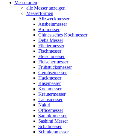
Messerarten
alle Messer anzeigen
Messerformen
Allzweckmesser
Ausbeinmesser
Brotmesser
Chinesisches Kochmesser
Deba Messer
Filetiermesser
Fischmesser
Fleischmesser
Fleischermesser
Frühstücksmesser
Gemüsemesser
Hackmesser
Käsemesser
Kochmesser
Kräutermesser
Lachsmesser
Nakiri
Officemesser
Santokumesser
Sashimi Messer
Schälmesser
Schinkenmesser