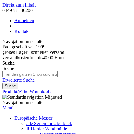
Direkt zum Inhalt
034978 - 30200
Anmelden
|
Kontakt
Navigation umschalten
Fachgeschäft seit 1999
großes Lager - schneller Versand
versandkostenfrei ab 40,00 Euro
Suche
Suche
Erweiterte Suche
Suche
Produkt(e) im Warenkorb
Navigation umschalten
Menü
Europäische Messer
alle Serien im Überblick
R.Herder Windmühle