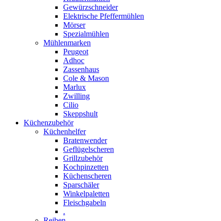
Gewürzschneider
Elektrische Pfeffermühlen
Mörser
Spezialmühlen
Mühlenmarken
Peugeot
Adhoc
Zassenhaus
Cole & Mason
Marlux
Zwilling
Cilio
Skeppshult
Küchenzubehör
Küchenhelfer
Bratenwender
Geflügelscheren
Grillzubehör
Kochpinzetten
Küchenscheren
Sparschäler
Winkelpaletten
Fleischgabeln
.
Reiben