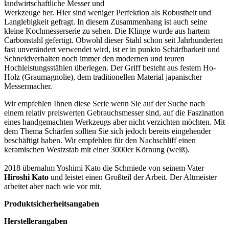
landwirtschaftliche Messer und
Werkzeuge her. Hier sind weniger Perfektion als Robustheit und
Langlebigkeit gefragt. In diesem Zusammenhang ist auch seine
kleine Kochmesserserie zu sehen. Die Klinge wurde aus hartem
Carbonstahl gefertigt. Obwohl dieser Stahl schon seit Jahrhunderten
fast unverändert verwendet wird, ist er in punkto Schärfbarkeit und
Schneidverhalten noch immer den modernen und teuren
Hochleistungsstählen überlegen. Der Griff besteht aus festem Ho-
Holz (Graumagnolie), dem traditionellen Material japanischer
Messermacher.
Wir empfehlen Ihnen diese Serie wenn Sie auf der Suche nach
einem relativ preiswerten Gebrauchsmesser sind, auf die Faszination
eines handgemachten Werkzeugs aber nicht verzichten möchten. Mit
dem Thema Schärfen sollten Sie sich jedoch bereits eingehender
beschäftigt haben. Wir empfehlen für den Nachschliff einen
keramischen Westzstab mit einer 3000er Körnung (weiß).
2018 übernahm Yoshimi Kato die Schmiede von seinem Vater
Hiroshi Kato
und leistet einen Großteil der Arbeit. Der Altmeister
arbeitet aber nach wie vor mit.
Produktsicherheitsangaben
Herstellerangaben