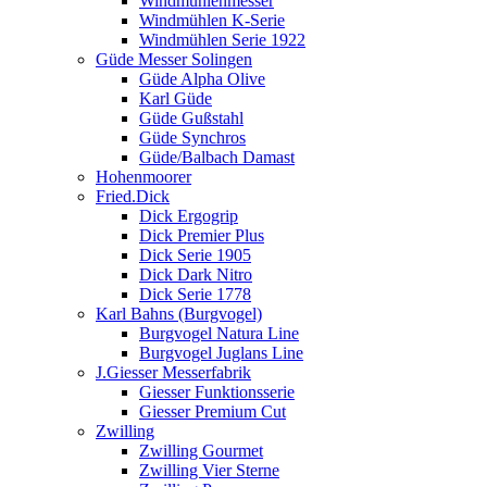
Windmühlenmesser
Windmühlen K-Serie
Windmühlen Serie 1922
Güde Messer Solingen
Güde Alpha Olive
Karl Güde
Güde Gußstahl
Güde Synchros
Güde/Balbach Damast
Hohenmoorer
Fried.Dick
Dick Ergogrip
Dick Premier Plus
Dick Serie 1905
Dick Dark Nitro
Dick Serie 1778
Karl Bahns (Burgvogel)
Burgvogel Natura Line
Burgvogel Juglans Line
J.Giesser Messerfabrik
Giesser Funktionsserie
Giesser Premium Cut
Zwilling
Zwilling Gourmet
Zwilling Vier Sterne