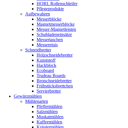
HORL Rollenschleifer
Pflegeprodukte
Aufbewahren
Messerblöcke
Magnetmesserblöcke
Messer-Magnetleisten
Schubladeneinsätze
Messertaschen
Messeretuis
Schneidbretter
Holzschneidebretter
Kunststoff
Hackblock
Ecoboard
Trudeau Boards
Brotschneidebretter
Frühstücksbrettchen
Servierbretter
Gewürzmühlen
Mühlenarten
Pfeffermühlen
Salzmühlen
Muskatmühlen
Kaffeemühlen
Kräutermühlen