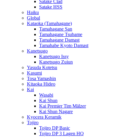
Satake Clad
Satake HSS
Haiku
Global
Kataoka (Tamahagane)
Tamahagane San
Tamahagane Tsubame
Tamahagane Damast
Tamahabe Kyoto Damast
Kanetsugo
Kanetsugo Issy
Kanetsugo Zuiun
Yasuda Kotetsu
Kasumi
Tosa Yamashin
Kitaoka Hideo
Kai
Wasabi
Kai Shun
Kai Premier Tim Mälzer
Kai Shun Nagare
Kyocera Keramik
Tojiro
Tojiro DP Basic
Tojiro DP 3 Lagen HQ