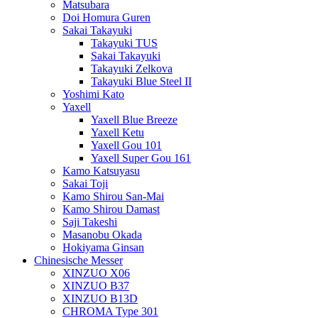
Matsubara
Doi Homura Guren
Sakai Takayuki
Takayuki TUS
Sakai Takayuki
Takayuki Zelkova
Takayuki Blue Steel II
Yoshimi Kato
Yaxell
Yaxell Blue Breeze
Yaxell Ketu
Yaxell Gou 101
Yaxell Super Gou 161
Kamo Katsuyasu
Sakai Toji
Kamo Shirou San-Mai
Kamo Shirou Damast
Saji Takeshi
Masanobu Okada
Hokiyama Ginsan
Chinesische Messer
XINZUO X06
XINZUO B37
XINZUO B13D
CHROMA Type 301