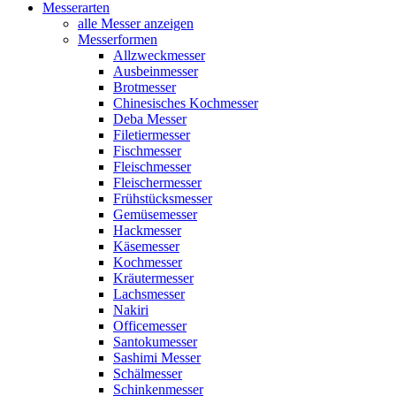
Messerarten
alle Messer anzeigen
Messerformen
Allzweckmesser
Ausbeinmesser
Brotmesser
Chinesisches Kochmesser
Deba Messer
Filetiermesser
Fischmesser
Fleischmesser
Fleischermesser
Frühstücksmesser
Gemüsemesser
Hackmesser
Käsemesser
Kochmesser
Kräutermesser
Lachsmesser
Nakiri
Officemesser
Santokumesser
Sashimi Messer
Schälmesser
Schinkenmesser