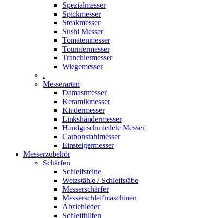
Spezialmesser
Spickmesser
Steakmesser
Sushi Messer
Tomatenmesser
Tourniermesser
Tranchiermesser
Wiegemesser
.
Messerarten
Damastmesser
Keramikmesser
Kindermesser
Linkshändermesser
Handgeschmiedete Messer
Carbonstahlmesser
Einsteigermesser
Messerzubehör
Schärfen
Schleifsteine
Wetzstähle / Schleifstäbe
Messerschärfer
Messerschleifmaschinen
Abziehleder
Schleifhilfen