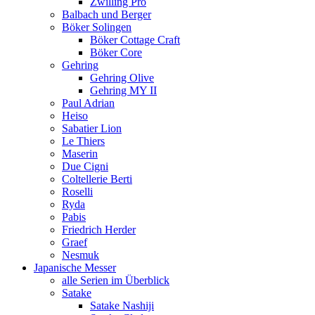
Zwilling Pro
Balbach und Berger
Böker Solingen
Böker Cottage Craft
Böker Core
Gehring
Gehring Olive
Gehring MY II
Paul Adrian
Heiso
Sabatier Lion
Le Thiers
Maserin
Due Cigni
Coltellerie Berti
Roselli
Ryda
Pabis
Friedrich Herder
Graef
Nesmuk
Japanische Messer
alle Serien im Überblick
Satake
Satake Nashiji