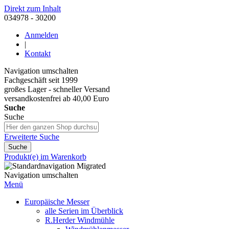
Direkt zum Inhalt
034978 - 30200
Anmelden
|
Kontakt
Navigation umschalten
Fachgeschäft seit 1999
großes Lager - schneller Versand
versandkostenfrei ab 40,00 Euro
Suche
Suche
Erweiterte Suche
Suche
Produkt(e) im Warenkorb
Navigation umschalten
Menü
Europäische Messer
alle Serien im Überblick
R.Herder Windmühle