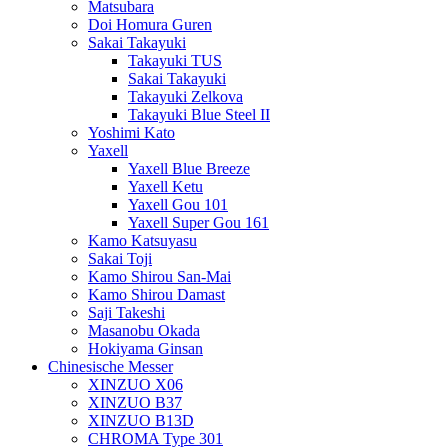
Matsubara
Doi Homura Guren
Sakai Takayuki
Takayuki TUS
Sakai Takayuki
Takayuki Zelkova
Takayuki Blue Steel II
Yoshimi Kato
Yaxell
Yaxell Blue Breeze
Yaxell Ketu
Yaxell Gou 101
Yaxell Super Gou 161
Kamo Katsuyasu
Sakai Toji
Kamo Shirou San-Mai
Kamo Shirou Damast
Saji Takeshi
Masanobu Okada
Hokiyama Ginsan
Chinesische Messer
XINZUO X06
XINZUO B37
XINZUO B13D
CHROMA Type 301