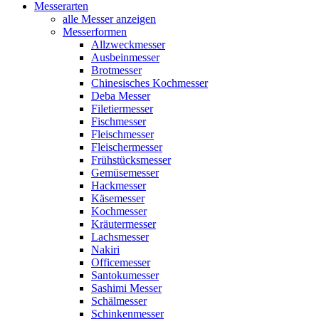
Messerarten
alle Messer anzeigen
Messerformen
Allzweckmesser
Ausbeinmesser
Brotmesser
Chinesisches Kochmesser
Deba Messer
Filetiermesser
Fischmesser
Fleischmesser
Fleischermesser
Frühstücksmesser
Gemüsemesser
Hackmesser
Käsemesser
Kochmesser
Kräutermesser
Lachsmesser
Nakiri
Officemesser
Santokumesser
Sashimi Messer
Schälmesser
Schinkenmesser