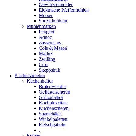
Gewürzschneider
Elektrische Pfeffermühlen
Mörser
Spezialmühlen
Mühlenmarken
Peugeot
Adhoc
Zassenhaus
Cole & Mason
Marlux
Zwilling
Cilio
Skeppshult
Küchenzubehör
Küchenhelfer
Bratenwender
Geflügelscheren
Grillzubehör
Kochpinzetten
Küchenscheren
Sparschäler
Winkelpaletten
Fleischgabeln
.
Reiben