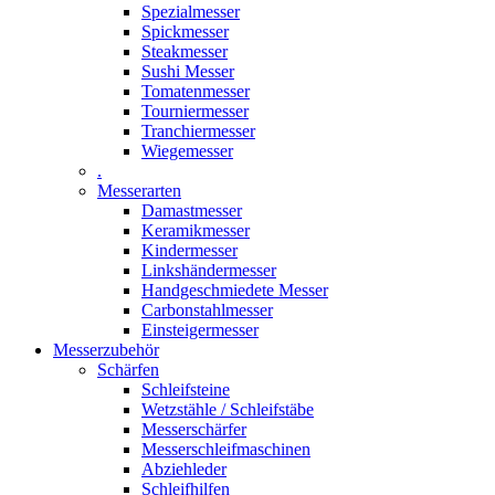
Spezialmesser
Spickmesser
Steakmesser
Sushi Messer
Tomatenmesser
Tourniermesser
Tranchiermesser
Wiegemesser
.
Messerarten
Damastmesser
Keramikmesser
Kindermesser
Linkshändermesser
Handgeschmiedete Messer
Carbonstahlmesser
Einsteigermesser
Messerzubehör
Schärfen
Schleifsteine
Wetzstähle / Schleifstäbe
Messerschärfer
Messerschleifmaschinen
Abziehleder
Schleifhilfen