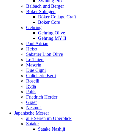
Zwilling Pro
Balbach und Berger
Böker Solingen
Böker Cottage Craft
Böker Core
Gehring
Gehring Olive
Gehring MY II
Paul Adrian
Heiso
Sabatier Lion Olive
Le Thiers
Maserin
Due Cigni
Coltellerie Berti
Roselli
Ryda
Pabis
Friedrich Herder
Graef
Nesmuk
Japanische Messer
alle Serien im Überblick
Satake
Satake Nashiji