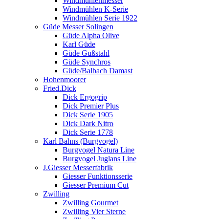
Windmühlenmesser
Windmühlen K-Serie
Windmühlen Serie 1922
Güde Messer Solingen
Güde Alpha Olive
Karl Güde
Güde Gußstahl
Güde Synchros
Güde/Balbach Damast
Hohenmoorer
Fried.Dick
Dick Ergogrip
Dick Premier Plus
Dick Serie 1905
Dick Dark Nitro
Dick Serie 1778
Karl Bahns (Burgvogel)
Burgvogel Natura Line
Burgvogel Juglans Line
J.Giesser Messerfabrik
Giesser Funktionsserie
Giesser Premium Cut
Zwilling
Zwilling Gourmet
Zwilling Vier Sterne