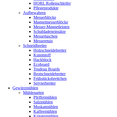
HORL Rollenschleifer
Pflegeprodukte
Aufbewahren
Messerblöcke
Magnetmesserblöcke
Messer-Magnetleisten
Schubladeneinsätze
Messertaschen
Messeretuis
Schneidbretter
Holzschneidebretter
Kunststoff
Hackblock
Ecoboard
Trudeau Boards
Brotschneidebretter
Frühstücksbrettchen
Servierbretter
Gewürzmühlen
Mühlenarten
Pfeffermühlen
Salzmühlen
Muskatmühlen
Kaffeemühlen
Kräutermühlen