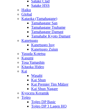
Satake Clad
Satake HSS
Haiku
Global
Kataoka (Tamahagane)
Tamahagane San
Tamahagane Tsubame
Tamahagane Damast
Tamahabe Kyoto Damast
Kanetsugo
Kanetsugo Issy
Kanetsugo Zuiun
Yasuda Kotetsu
Kasumi
Tosa Yamashin
Kitaoka Hideo
Kai
Wasabi
Kai Shun
Kai Premier Tim Mälzer
Kai Shun Nagare
Kyocera Keramik
Tojiro
Tojiro DP Basic
Tojiro DP 3 Lagen HQ