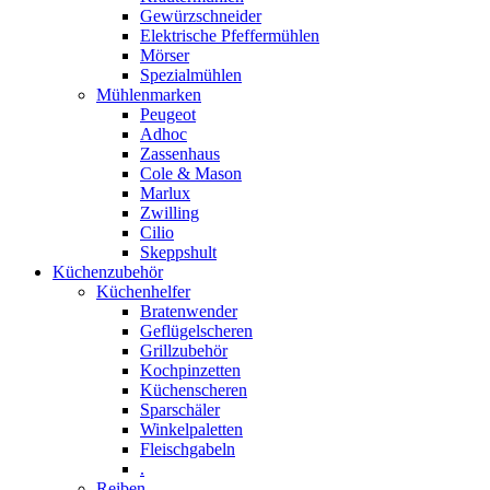
Gewürzschneider
Elektrische Pfeffermühlen
Mörser
Spezialmühlen
Mühlenmarken
Peugeot
Adhoc
Zassenhaus
Cole & Mason
Marlux
Zwilling
Cilio
Skeppshult
Küchenzubehör
Küchenhelfer
Bratenwender
Geflügelscheren
Grillzubehör
Kochpinzetten
Küchenscheren
Sparschäler
Winkelpaletten
Fleischgabeln
.
Reiben