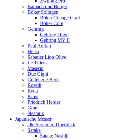
Zwilling Pro
Balbach und Berger
Böker Solingen
Böker Cottage Craft
Böker Core
Gehring
Gehring Olive
Gehring MY II
Paul Adrian
Heiso
Sabatier Lion Olive
Le Thiers
Maserin
Due Cigni
Coltellerie Berti
Roselli
Ryda
Pabis
Friedrich Herder
Graef
Nesmuk
Japanische Messer
alle Serien im Überblick
Satake
Satake Nashiji