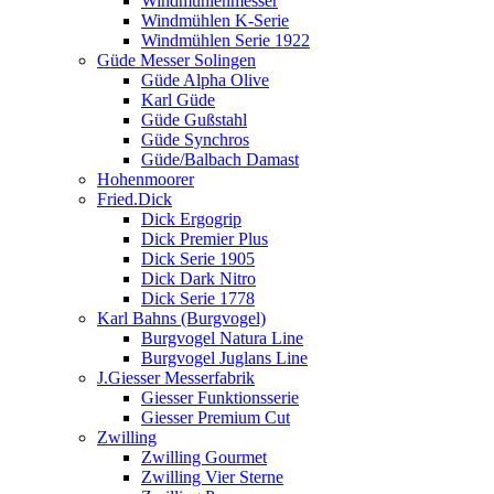
Windmühlenmesser
Windmühlen K-Serie
Windmühlen Serie 1922
Güde Messer Solingen
Güde Alpha Olive
Karl Güde
Güde Gußstahl
Güde Synchros
Güde/Balbach Damast
Hohenmoorer
Fried.Dick
Dick Ergogrip
Dick Premier Plus
Dick Serie 1905
Dick Dark Nitro
Dick Serie 1778
Karl Bahns (Burgvogel)
Burgvogel Natura Line
Burgvogel Juglans Line
J.Giesser Messerfabrik
Giesser Funktionsserie
Giesser Premium Cut
Zwilling
Zwilling Gourmet
Zwilling Vier Sterne