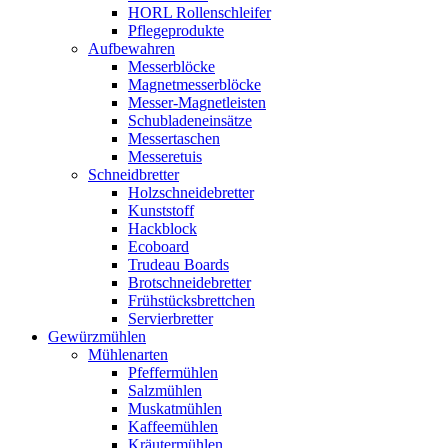
HORL Rollenschleifer
Pflegeprodukte
Aufbewahren
Messerblöcke
Magnetmesserblöcke
Messer-Magnetleisten
Schubladeneinsätze
Messertaschen
Messeretuis
Schneidbretter
Holzschneidebretter
Kunststoff
Hackblock
Ecoboard
Trudeau Boards
Brotschneidebretter
Frühstücksbrettchen
Servierbretter
Gewürzmühlen
Mühlenarten
Pfeffermühlen
Salzmühlen
Muskatmühlen
Kaffeemühlen
Kräutermühlen