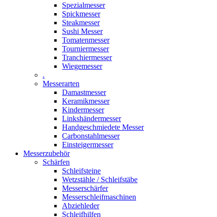
Spezialmesser
Spickmesser
Steakmesser
Sushi Messer
Tomatenmesser
Tourniermesser
Tranchiermesser
Wiegemesser
.
Messerarten
Damastmesser
Keramikmesser
Kindermesser
Linkshändermesser
Handgeschmiedete Messer
Carbonstahlmesser
Einsteigermesser
Messerzubehör
Schärfen
Schleifsteine
Wetzstähle / Schleifstäbe
Messerschärfer
Messerschleifmaschinen
Abziehleder
Schleifhilfen