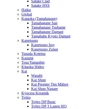
Satake Clad
Satake HSS
Haiku
Global
Kataoka (Tamahagane)
Tamahagane San
Tamahagane Tsubame
Tamahagane Damast
Tamahabe Kyoto Damast
Kanetsugo
Kanetsugo Issy
Kanetsugo Zuiun
Yasuda Kotetsu
Kasumi
Tosa Yamashin
Kitaoka Hideo
Kai
Wasabi
Kai Shun
Kai Premier Tim Mälzer
Kai Shun Nagare
Kyocera Keramik
Tojiro
Tojiro DP Basic
Tojiro DP 3 Lagen HQ