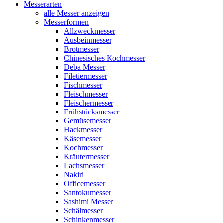
Messerarten
alle Messer anzeigen
Messerformen
Allzweckmesser
Ausbeinmesser
Brotmesser
Chinesisches Kochmesser
Deba Messer
Filetiermesser
Fischmesser
Fleischmesser
Fleischermesser
Frühstücksmesser
Gemüsemesser
Hackmesser
Käsemesser
Kochmesser
Kräutermesser
Lachsmesser
Nakiri
Officemesser
Santokumesser
Sashimi Messer
Schälmesser
Schinkenmesser