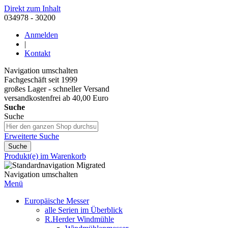
Direkt zum Inhalt
034978 - 30200
Anmelden
|
Kontakt
Navigation umschalten
Fachgeschäft seit 1999
großes Lager - schneller Versand
versandkostenfrei ab 40,00 Euro
Suche
Suche
Erweiterte Suche
Suche
Produkt(e) im Warenkorb
Navigation umschalten
Menü
Europäische Messer
alle Serien im Überblick
R.Herder Windmühle