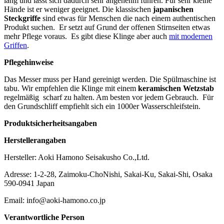
lang und lässt sich dadurch sehr angenehm führen. Für sehr kleine
Hände ist er weniger geeignet. Die klassischen
japanischen
Steckgriffe
sind etwas für Menschen die nach einem authentischen
Produkt suchen. Er setzt auf Grund der offenen Stirnseiten etwas
mehr Pflege voraus. Es gibt diese Klinge aber auch
mit modernen
Griffen
.
Pflegehinweise
Das Messer muss per Hand gereinigt werden. Die Spülmaschine ist
tabu. Wir empfehlen die Klinge mit einem
keramischen Wetzstab
regelmäßig scharf zu halten. Am besten vor jedem Gebrauch. Für
den Grundschliff empfiehlt sich ein 1000er Wasserschleifstein.
Produktsicherheitsangaben
Herstellerangaben
Hersteller: Aoki Hamono Seisakusho Co.,Ltd.
Adresse: 1-2-28, Zaimoku-ChoNishi, Sakai-Ku, Sakai-Shi, Osaka
590-0941 Japan
Email: info@aoki-hamono.co.jp
Verantwortliche Person