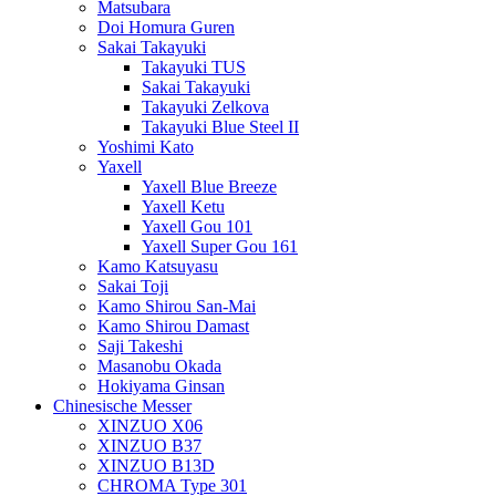
Matsubara
Doi Homura Guren
Sakai Takayuki
Takayuki TUS
Sakai Takayuki
Takayuki Zelkova
Takayuki Blue Steel II
Yoshimi Kato
Yaxell
Yaxell Blue Breeze
Yaxell Ketu
Yaxell Gou 101
Yaxell Super Gou 161
Kamo Katsuyasu
Sakai Toji
Kamo Shirou San-Mai
Kamo Shirou Damast
Saji Takeshi
Masanobu Okada
Hokiyama Ginsan
Chinesische Messer
XINZUO X06
XINZUO B37
XINZUO B13D
CHROMA Type 301