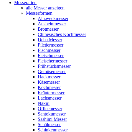
Messerarten
alle Messer anzeigen
Messerformen
Allzweckmesser
Ausbeinmesser
Brotmesser
Chinesisches Kochmesser
Deba Messer
Filetiermesser
Fischmesser
Fleischmesser
Fleischermesser
Frühstücksmesser
Gemüsemesser
Hackmesser
Käsemesser
Kochmesser
Kräutermesser
Lachsmesser
Nakiri
Officemesser
Santokumesser
Sashimi Messer
Schälmesser
Schinkenmesser