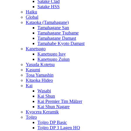
Satake Clad
Satake HSS
Haiku
Global
Kataoka (Tamahagane)
Tamahagane San
Tamahagane Tsubame
Tamahagane Damast
Tamahabe Kyoto Damast
Kanetsugo
Kanetsugo Issy
Kanetsugo Zuiun
Yasuda Kotetsu
Kasumi
Tosa Yamashin
Kitaoka Hideo
Kai
Wasabi
Kai Shun
Kai Premier Tim Mälzer
Kai Shun Nagare
Kyocera Keramik
Tojiro
Tojiro DP Basic
Tojiro DP 3 Lagen HQ