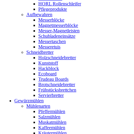
HORL Rollenschleifer
Pflegeprodukte
Aufbewahren
Messerblöcke
Magnetmesserblöcke
Messer-Magnetleisten
Schubladeneinsätze
Messertaschen
Messeretuis
Schneidbretter
Holzschneidebretter
Kunststoff
Hackblock
Ecoboard
Trudeau Boards
Brotschneidebretter
Frühstücksbrettchen
Servierbretter
Gewürzmühlen
Mühlenarten
Pfeffermühlen
Salzmühlen
Muskatmühlen
Kaffeemühlen
Kräutermühlen