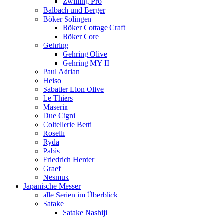
Zwilling Pro
Balbach und Berger
Böker Solingen
Böker Cottage Craft
Böker Core
Gehring
Gehring Olive
Gehring MY II
Paul Adrian
Heiso
Sabatier Lion Olive
Le Thiers
Maserin
Due Cigni
Coltellerie Berti
Roselli
Ryda
Pabis
Friedrich Herder
Graef
Nesmuk
Japanische Messer
alle Serien im Überblick
Satake
Satake Nashiji