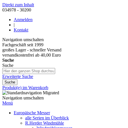
Direkt zum Inhalt
034978 - 30200
Anmelden
|
Kontakt
Navigation umschalten
Fachgeschäft seit 1999
großes Lager - schneller Versand
versandkostenfrei ab 40,00 Euro
Suche
Suche
Erweiterte Suche
Suche
Produkt(e) im Warenkorb
Navigation umschalten
Menü
Europäische Messer
alle Serien im Überblick
R.Herder Windmühle