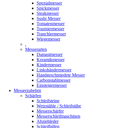
Spezialmesser
Spickmesser
Steakmesser
Sushi Messer
Tomatenmesser
Tourniermesser
Tranchiermesser
Wiegemesser
.
Messerarten
Damastmesser
Keramikmesser
Kindermesser
Linkshändermesser
Handgeschmiedete Messer
Carbonstahlmesser
Einsteigermesser
Messerzubehör
Schärfen
Schleifsteine
Wetzstähle / Schleifstäbe
Messerschärfer
Messerschleifmaschinen
Abziehleder
Schleifhilfen