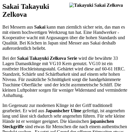
Sakai Takayuki
Zelkova
Bei Messern aus
Sakai
kann man ziemlich sicher sein, das man es
mit einem hochwertigen Werkzeug tun hat. Eine Handwerker -
Kooperative wacht mit Argusaugen über die hohen Standards und
Qualität. Bei Köchen in Japan sind Messer aus Sakai deshalb
außerordentlich beliebt.
Bei der
Sakai Takayuki Zelkova Serie
wird die bewährte 33
Lagen Damastklinge mit VG10 Kern genutzt. VG10 ist ein
rostfreier Hochleistungsstahl. Gehärtet wird diese auf 60-61 HRC.
Standzeit, Schärfe und Schärfbarkeit sind auf einem sehr hohen
Niveau. Für zusätzliche Schnittigkeit sorgt die handgehämmerte
Tsuchime Oberfläche und der leicht asymmetrische Schliff. Die
kleinen Luftpolster sorgen für weniger Widerstand und verminderte
Anhaftung.
Im Gegensatz zur modernen Klinge ist der Griff traditionell
gearbeitet. Er wird aus
Japanischer Ulme
gefertigt, ist angenehm
lang und lässt sich dadurch sehr angenehm führen. Für sehr kleine
Hände ist er weniger geeignet. Die klassischen
japanischen
Steckgriffe
sind etwas für Menschen die nach einem authentischen
Produkt suchen. Er setzt auf Grund der offenen Stirnseiten etwas