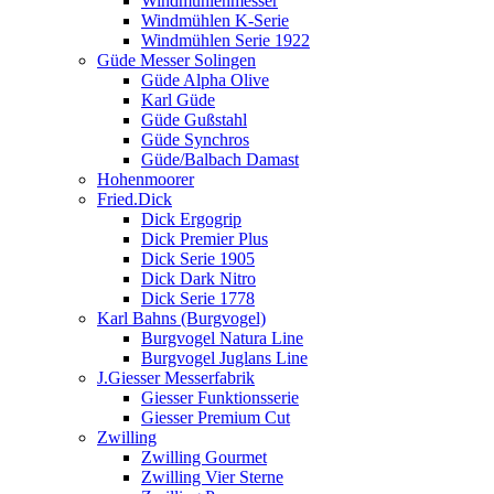
Windmühlenmesser
Windmühlen K-Serie
Windmühlen Serie 1922
Güde Messer Solingen
Güde Alpha Olive
Karl Güde
Güde Gußstahl
Güde Synchros
Güde/Balbach Damast
Hohenmoorer
Fried.Dick
Dick Ergogrip
Dick Premier Plus
Dick Serie 1905
Dick Dark Nitro
Dick Serie 1778
Karl Bahns (Burgvogel)
Burgvogel Natura Line
Burgvogel Juglans Line
J.Giesser Messerfabrik
Giesser Funktionsserie
Giesser Premium Cut
Zwilling
Zwilling Gourmet
Zwilling Vier Sterne