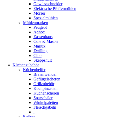
Gewürzschneider
Elektrische Pfeffermühlen
Mörser
Spezialmühlen
Mühlenmarken
Peugeot
Adhoc
Zassenhaus
Cole & Mason
Marlux
Zwilling
Cilio
Skeppshult
Küchenzubehör
Küchenhelfer
Bratenwender
Geflügelscheren
Grillzubehör
Kochpinzetten
Küchenscheren
Sparschäler
Winkelpaletten
Fleischgabeln
.
Reiben