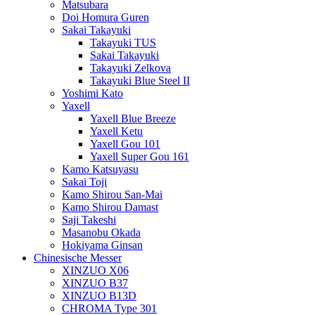
Matsubara
Doi Homura Guren
Sakai Takayuki
Takayuki TUS
Sakai Takayuki
Takayuki Zelkova
Takayuki Blue Steel II
Yoshimi Kato
Yaxell
Yaxell Blue Breeze
Yaxell Ketu
Yaxell Gou 101
Yaxell Super Gou 161
Kamo Katsuyasu
Sakai Toji
Kamo Shirou San-Mai
Kamo Shirou Damast
Saji Takeshi
Masanobu Okada
Hokiyama Ginsan
Chinesische Messer
XINZUO X06
XINZUO B37
XINZUO B13D
CHROMA Type 301