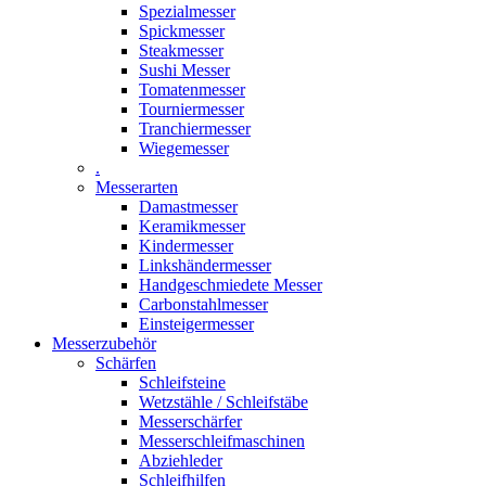
Spezialmesser
Spickmesser
Steakmesser
Sushi Messer
Tomatenmesser
Tourniermesser
Tranchiermesser
Wiegemesser
.
Messerarten
Damastmesser
Keramikmesser
Kindermesser
Linkshändermesser
Handgeschmiedete Messer
Carbonstahlmesser
Einsteigermesser
Messerzubehör
Schärfen
Schleifsteine
Wetzstähle / Schleifstäbe
Messerschärfer
Messerschleifmaschinen
Abziehleder
Schleifhilfen