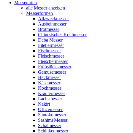
Messerarten
alle Messer anzeigen
Messerformen
Allzweckmesser
Ausbeinmesser
Brotmesser
Chinesisches Kochmesser
Deba Messer
Filetiermesser
Fischmesser
Fleischmesser
Fleischermesser
Frühstücksmesser
Gemüsemesser
Hackmesser
Käsemesser
Kochmesser
Kräutermesser
Lachsmesser
Nakiri
Officemesser
Santokumesser
Sashimi Messer
Schälmesser
Schinkenmesser