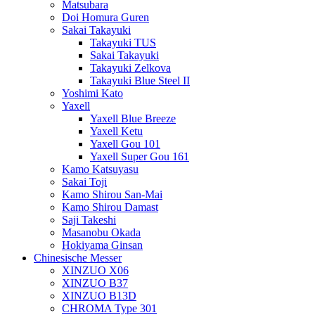
Matsubara
Doi Homura Guren
Sakai Takayuki
Takayuki TUS
Sakai Takayuki
Takayuki Zelkova
Takayuki Blue Steel II
Yoshimi Kato
Yaxell
Yaxell Blue Breeze
Yaxell Ketu
Yaxell Gou 101
Yaxell Super Gou 161
Kamo Katsuyasu
Sakai Toji
Kamo Shirou San-Mai
Kamo Shirou Damast
Saji Takeshi
Masanobu Okada
Hokiyama Ginsan
Chinesische Messer
XINZUO X06
XINZUO B37
XINZUO B13D
CHROMA Type 301