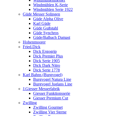
Windmühlenmesser
Windmühlen K-Serie
Windmühlen Serie 1922
Güde Messer Solingen
Güde Alpha Olive
Karl Güde
Güde Gußstahl
Güde Synchros
Güde/Balbach Damast
Hohenmoorer
Fried.Dick
Dick Ergogrip
Dick Premier Plus
Dick Serie 1905
Dick Dark Nitro
Dick Serie 1778
Karl Bahns (Burgvogel)
Burgvogel Natura Line
Burgvogel Juglans Line
J.Giesser Messerfabrik
Giesser Funktionsserie
Giesser Premium Cut
Zwilling
Zwilling Gourmet
Zwilling Vier Sterne