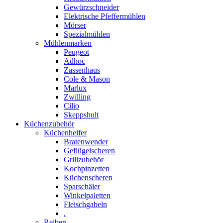
Gewürzschneider
Elektrische Pfeffermühlen
Mörser
Spezialmühlen
Mühlenmarken
Peugeot
Adhoc
Zassenhaus
Cole & Mason
Marlux
Zwilling
Cilio
Skeppshult
Küchenzubehör
Küchenhelfer
Bratenwender
Geflügelscheren
Grillzubehör
Kochpinzetten
Küchenscheren
Sparschäler
Winkelpaletten
Fleischgabeln
.
Reiben