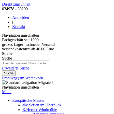
Direkt zum Inhalt
034978 - 30200
Anmelden
|
Kontakt
Navigation umschalten
Fachgeschäft seit 1999
großes Lager - schneller Versand
versandkostenfrei ab 40,00 Euro
Suche
Suche
Erweiterte Suche
Suche
Produkt(e) im Warenkorb
Navigation umschalten
Menü
Europäische Messer
alle Serien im Überblick
R.Herder Windmühle