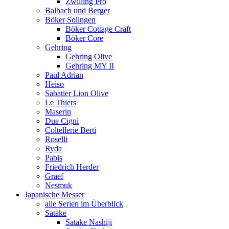
Zwilling Pro
Balbach und Berger
Böker Solingen
Böker Cottage Craft
Böker Core
Gehring
Gehring Olive
Gehring MY II
Paul Adrian
Heiso
Sabatier Lion Olive
Le Thiers
Maserin
Due Cigni
Coltellerie Berti
Roselli
Ryda
Pabis
Friedrich Herder
Graef
Nesmuk
Japanische Messer
alle Serien im Überblick
Satake
Satake Nashiji