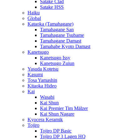
Satake Clad
Satake HSS
Haiku
Global
Kataoka (Tamahagane)
Tamahagane San
Tamahagane Tsubame
Tamahagane Damast
Tamahabe Kyoto Damast
Kanetsugo
Kanetsugo Issy
Kanetsugo Zuiun
Yasuda Kotetsu
Kasumi
Tosa Yamashin
Kitaoka Hideo
Kai
Wasabi
Kai Shun
Kai Premier Tim Mälzer
Kai Shun Nagare
Kyocera Keramik
Tojiro
Tojiro DP Basic
Tojiro DP 3 Lagen HQ