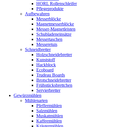
HORL Rollenschleifer
Pflegeprodukte
Aufbewahren
Messerblöcke
Magnetmesserblöcke
Messer-Magnetleisten
Schubladeneinsätze
Messertaschen
Messeretuis
Schneidbretter
Holzschneidebretter
Kunststoff
Hackblock
Ecoboard
Trudeau Boards
Brotschneidebretter
Frühstücksbrettchen
Servierbretter
Gewürzmühlen
Mühlenarten
Pfeffermühlen
Salzmühlen
Muskatmühlen
Kaffeemühlen
Kräutermühlen