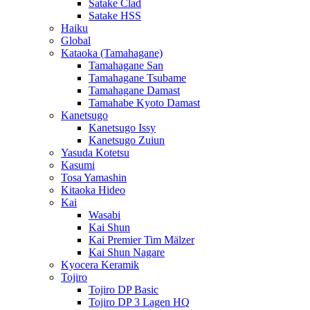
Satake Clad
Satake HSS
Haiku
Global
Kataoka (Tamahagane)
Tamahagane San
Tamahagane Tsubame
Tamahagane Damast
Tamahabe Kyoto Damast
Kanetsugo
Kanetsugo Issy
Kanetsugo Zuiun
Yasuda Kotetsu
Kasumi
Tosa Yamashin
Kitaoka Hideo
Kai
Wasabi
Kai Shun
Kai Premier Tim Mälzer
Kai Shun Nagare
Kyocera Keramik
Tojiro
Tojiro DP Basic
Tojiro DP 3 Lagen HQ