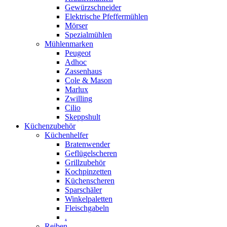
Gewürzschneider
Elektrische Pfeffermühlen
Mörser
Spezialmühlen
Mühlenmarken
Peugeot
Adhoc
Zassenhaus
Cole & Mason
Marlux
Zwilling
Cilio
Skeppshult
Küchenzubehör
Küchenhelfer
Bratenwender
Geflügelscheren
Grillzubehör
Kochpinzetten
Küchenscheren
Sparschäler
Winkelpaletten
Fleischgabeln
.
Reiben