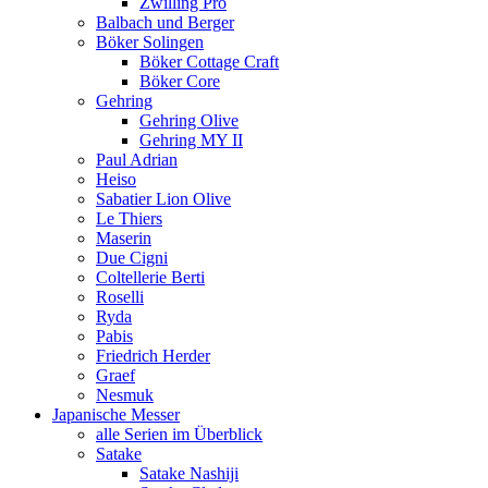
Zwilling Pro
Balbach und Berger
Böker Solingen
Böker Cottage Craft
Böker Core
Gehring
Gehring Olive
Gehring MY II
Paul Adrian
Heiso
Sabatier Lion Olive
Le Thiers
Maserin
Due Cigni
Coltellerie Berti
Roselli
Ryda
Pabis
Friedrich Herder
Graef
Nesmuk
Japanische Messer
alle Serien im Überblick
Satake
Satake Nashiji