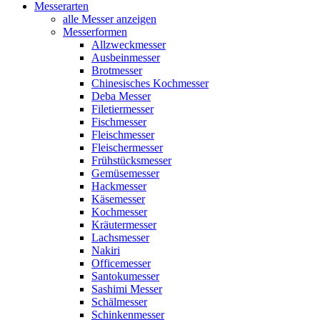
Messerarten
alle Messer anzeigen
Messerformen
Allzweckmesser
Ausbeinmesser
Brotmesser
Chinesisches Kochmesser
Deba Messer
Filetiermesser
Fischmesser
Fleischmesser
Fleischermesser
Frühstücksmesser
Gemüsemesser
Hackmesser
Käsemesser
Kochmesser
Kräutermesser
Lachsmesser
Nakiri
Officemesser
Santokumesser
Sashimi Messer
Schälmesser
Schinkenmesser