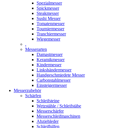
Spezialmesser
Spickmesser
Steakmesser
Sushi Messer
Tomatenmesser
Tourniermesser
Tranchiermesser
Wiegemesser
.
Messerarten
Damastmesser
Keramikmesser
Kindermesser
Linkshändermesser
Handgeschmiedete Messer
Carbonstahlmesser
Einsteigermesser
Messerzubehör
Schärfen
Schleifsteine
Wetzstähle / Schleifstäbe
Messerschärfer
Messerschleifmaschinen
Abziehleder
Schleifhilfen