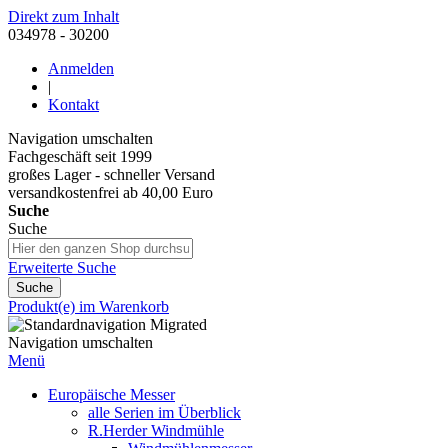
Direkt zum Inhalt
034978 - 30200
Anmelden
|
Kontakt
Navigation umschalten
Fachgeschäft seit 1999
großes Lager - schneller Versand
versandkostenfrei ab 40,00 Euro
Suche
Suche
Erweiterte Suche
Suche
Produkt(e) im Warenkorb
Navigation umschalten
Menü
Europäische Messer
alle Serien im Überblick
R.Herder Windmühle