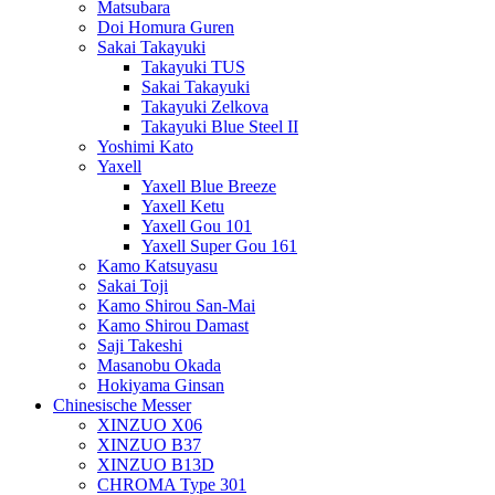
Matsubara
Doi Homura Guren
Sakai Takayuki
Takayuki TUS
Sakai Takayuki
Takayuki Zelkova
Takayuki Blue Steel II
Yoshimi Kato
Yaxell
Yaxell Blue Breeze
Yaxell Ketu
Yaxell Gou 101
Yaxell Super Gou 161
Kamo Katsuyasu
Sakai Toji
Kamo Shirou San-Mai
Kamo Shirou Damast
Saji Takeshi
Masanobu Okada
Hokiyama Ginsan
Chinesische Messer
XINZUO X06
XINZUO B37
XINZUO B13D
CHROMA Type 301