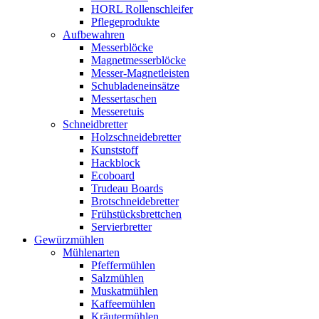
HORL Rollenschleifer
Pflegeprodukte
Aufbewahren
Messerblöcke
Magnetmesserblöcke
Messer-Magnetleisten
Schubladeneinsätze
Messertaschen
Messeretuis
Schneidbretter
Holzschneidebretter
Kunststoff
Hackblock
Ecoboard
Trudeau Boards
Brotschneidebretter
Frühstücksbrettchen
Servierbretter
Gewürzmühlen
Mühlenarten
Pfeffermühlen
Salzmühlen
Muskatmühlen
Kaffeemühlen
Kräutermühlen