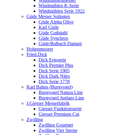
Windmühlenmesser
Windmühlen K-Serie
Windmühlen Serie 1922
Güde Messer Solingen
Güde Alpha Olive
Karl Güde
Güde Gußstahl
Güde Synchros
Güde/Balbach Damast
Hohenmoorer
Fried.Dick
Dick Ergogrip
Dick Premier Plus
Dick Serie 1905
Dick Dark Nitro
Dick Serie 1778
Karl Bahns (Burgvogel)
Burgvogel Natura Line
Burgvogel Juglans Line
J.Giesser Messerfabrik
Giesser Funktionsserie
Giesser Premium Cut
Zwilling
Zwilling Gourmet
Zwilling Vier Sterne