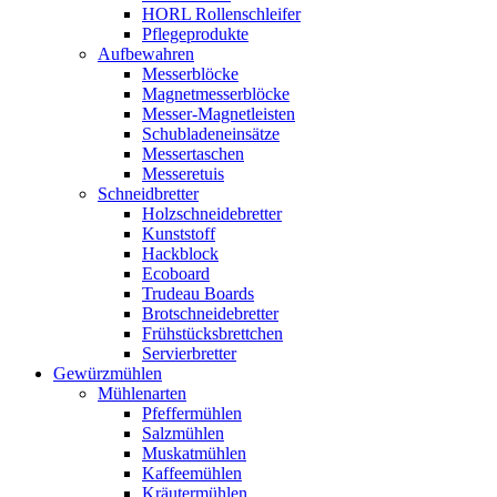
HORL Rollenschleifer
Pflegeprodukte
Aufbewahren
Messerblöcke
Magnetmesserblöcke
Messer-Magnetleisten
Schubladeneinsätze
Messertaschen
Messeretuis
Schneidbretter
Holzschneidebretter
Kunststoff
Hackblock
Ecoboard
Trudeau Boards
Brotschneidebretter
Frühstücksbrettchen
Servierbretter
Gewürzmühlen
Mühlenarten
Pfeffermühlen
Salzmühlen
Muskatmühlen
Kaffeemühlen
Kräutermühlen