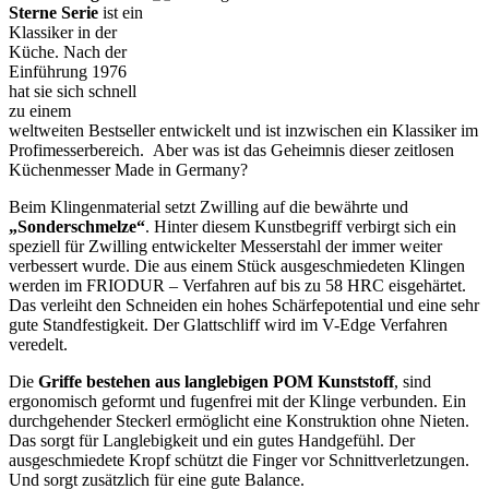
Sterne Serie
ist ein
Klassiker in der
Küche. Nach der
Einführung 1976
hat sie sich schnell
zu einem
weltweiten Bestseller entwickelt und ist inzwischen ein Klassiker im
Profimesserbereich. Aber was ist das Geheimnis dieser zeitlosen
Küchenmesser Made in Germany?
Beim Klingenmaterial setzt Zwilling auf die bewährte und
„Sonderschmelze“
. Hinter diesem Kunstbegriff verbirgt sich ein
speziell für Zwilling entwickelter Messerstahl der immer weiter
verbessert wurde. Die aus einem Stück ausgeschmiedeten Klingen
werden im FRIODUR – Verfahren auf bis zu 58 HRC eisgehärtet.
Das verleiht den Schneiden ein hohes Schärfepotential und eine sehr
gute Standfestigkeit. Der Glattschliff wird im V-Edge Verfahren
veredelt.
Die
Griffe bestehen aus langlebigen POM Kunststoff
, sind
ergonomisch geformt und fugenfrei mit der Klinge verbunden. Ein
durchgehender Steckerl ermöglicht eine Konstruktion ohne Nieten.
Das sorgt für Langlebigkeit und ein gutes Handgefühl. Der
ausgeschmiedete Kropf schützt die Finger vor Schnittverletzungen.
Und sorgt zusätzlich für eine gute Balance.