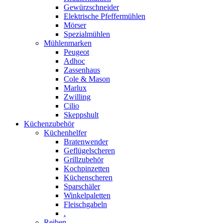
Gewürzschneider
Elektrische Pfeffermühlen
Mörser
Spezialmühlen
Mühlenmarken
Peugeot
Adhoc
Zassenhaus
Cole & Mason
Marlux
Zwilling
Cilio
Skeppshult
Küchenzubehör
Küchenhelfer
Bratenwender
Geflügelscheren
Grillzubehör
Kochpinzetten
Küchenscheren
Sparschäler
Winkelpaletten
Fleischgabeln
.
Reiben