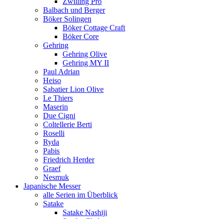
Zwilling Pro
Balbach und Berger
Böker Solingen
Böker Cottage Craft
Böker Core
Gehring
Gehring Olive
Gehring MY II
Paul Adrian
Heiso
Sabatier Lion Olive
Le Thiers
Maserin
Due Cigni
Coltellerie Berti
Roselli
Ryda
Pabis
Friedrich Herder
Graef
Nesmuk
Japanische Messer
alle Serien im Überblick
Satake
Satake Nashiji