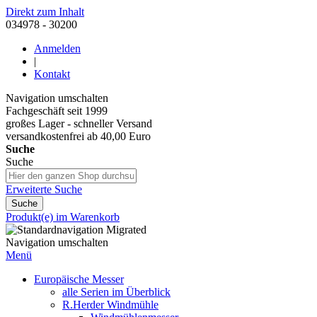
Direkt zum Inhalt
034978 - 30200
Anmelden
|
Kontakt
Navigation umschalten
Fachgeschäft seit 1999
großes Lager - schneller Versand
versandkostenfrei ab 40,00 Euro
Suche
Suche
Erweiterte Suche
Suche
Produkt(e) im Warenkorb
Navigation umschalten
Menü
Europäische Messer
alle Serien im Überblick
R.Herder Windmühle