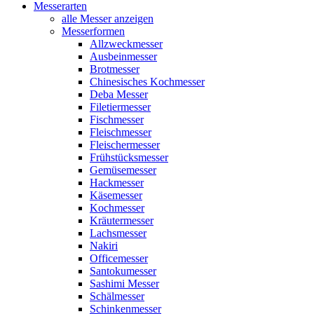
Messerarten
alle Messer anzeigen
Messerformen
Allzweckmesser
Ausbeinmesser
Brotmesser
Chinesisches Kochmesser
Deba Messer
Filetiermesser
Fischmesser
Fleischmesser
Fleischermesser
Frühstücksmesser
Gemüsemesser
Hackmesser
Käsemesser
Kochmesser
Kräutermesser
Lachsmesser
Nakiri
Officemesser
Santokumesser
Sashimi Messer
Schälmesser
Schinkenmesser