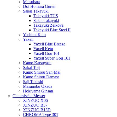
Matsubara
Doi Homura Guren
Sakai Takayuki
Takayuki TUS
Sakai Takayuki
Takayuki Zelkova
Takayuki Blue Steel II
Yoshimi Kato
Yaxell
Yaxell Blue Breeze
Yaxell Ketu
Yaxell Gou 101
Yaxell Super Gou 161
Kamo Katsuyasu
Sakai Toji
Kamo Shirou San-Mai
Kamo Shirou Damast
Saji Takeshi
Masanobu Okada
Hokiyama Ginsan
Chinesische Messer
XINZUO X06
XINZUO B37
XINZUO B13D
CHROMA Type 301