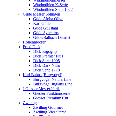
Windmühlenmesser
Windmühlen K-Serie
Windmühlen Serie 1922
Güde Messer Solingen
Güde Alpha Olive
Karl Güde
Güde Gußstahl
Güde Synchros
Güde/Balbach Damast
Hohenmoorer
Fried.Dick
Dick Ergogrip
Dick Premier Plus
Dick Serie 1905
Dick Dark Nitro
Dick Serie 1778
Karl Bahns (Burgvogel)
Burgvogel Natura Line
Burgvogel Juglans Line
J.Giesser Messerfabrik
Giesser Funktionsserie
Giesser Premium Cut
Zwilling
Zwilling Gourmet
Zwilling Vier Sterne