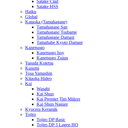
Satake Clad
Satake HSS
Haiku
Global
Kataoka (Tamahagane)
Tamahagane San
Tamahagane Tsubame
Tamahagane Damast
Tamahabe Kyoto Damast
Kanetsugo
Kanetsugo Issy
Kanetsugo Zuiun
Yasuda Kotetsu
Kasumi
Tosa Yamashin
Kitaoka Hideo
Kai
Wasabi
Kai Shun
Kai Premier Tim Mälzer
Kai Shun Nagare
Kyocera Keramik
Tojiro
Tojiro DP Basic
Tojiro DP 3 Lagen HQ