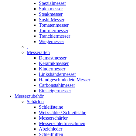
Spezialmesser
Spickmesser
Steakmesser
Sushi Messer
Tomatenmesser
Tourniermesser
Tranchiermesser
Wiegemesser
.
Messerarten
Damastmesser
Keramikmesser
Kindermesser
Linkshändermesser
Handgeschmiedete Messer
Carbonstahlmesser
Einsteigermesser
Messerzubehör
Schärfen
Schleifsteine
Wetzstähle / Schleifstäbe
Messerschärfer
Messerschleifmaschinen
Abziehleder
Schleifhilfen