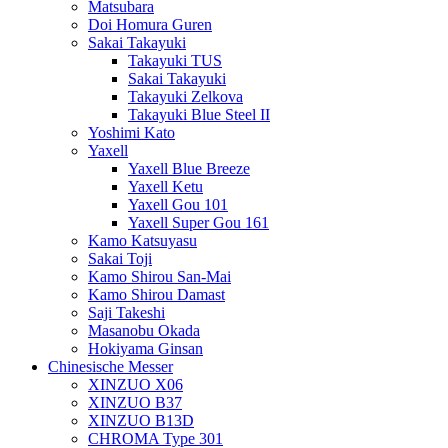
Matsubara
Doi Homura Guren
Sakai Takayuki
Takayuki TUS
Sakai Takayuki
Takayuki Zelkova
Takayuki Blue Steel II
Yoshimi Kato
Yaxell
Yaxell Blue Breeze
Yaxell Ketu
Yaxell Gou 101
Yaxell Super Gou 161
Kamo Katsuyasu
Sakai Toji
Kamo Shirou San-Mai
Kamo Shirou Damast
Saji Takeshi
Masanobu Okada
Hokiyama Ginsan
Chinesische Messer
XINZUO X06
XINZUO B37
XINZUO B13D
CHROMA Type 301