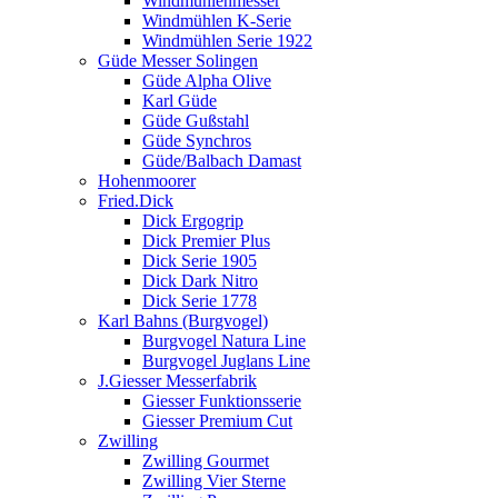
Windmühlenmesser
Windmühlen K-Serie
Windmühlen Serie 1922
Güde Messer Solingen
Güde Alpha Olive
Karl Güde
Güde Gußstahl
Güde Synchros
Güde/Balbach Damast
Hohenmoorer
Fried.Dick
Dick Ergogrip
Dick Premier Plus
Dick Serie 1905
Dick Dark Nitro
Dick Serie 1778
Karl Bahns (Burgvogel)
Burgvogel Natura Line
Burgvogel Juglans Line
J.Giesser Messerfabrik
Giesser Funktionsserie
Giesser Premium Cut
Zwilling
Zwilling Gourmet
Zwilling Vier Sterne