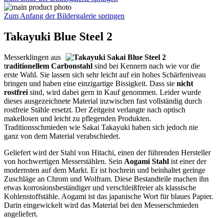
Zum Anfang der Bildergalerie springen
Takayuki Blue Steel 2
Messerklingen aus
t
raditionellem Carbonstahl
sind bei Kennern nach wie vor die
erste Wahl. Sie lassen sich sehr leicht auf ein hohes Schärfeniveau
bringen und haben eine einzigartige Bissigkeit. Dass sie
nicht
rostfrei
sind, wird dabei gern in Kauf genommen. Leider wurde
dieses ausgezeichnete Material inzwischen fast vollständig durch
rostfreie Stähle ersetzt. Der Zeitgeist verlangte nach optisch
makellosen und leicht zu pflegenden Produkten.
Traditionsschmieden wie Sakai Takayuki haben sich jedoch nie
ganz von dem Material verabschiedet.
Geliefert wird der Stahl von Hitachi, einen der führenden Hersteller
von hochwertigen Messerstählen. Sein
Aogami Stahl
ist einer der
modernsten auf dem Markt. Er ist hochrein und beinhaltet geringe
Zuschläge an Chrom und Wolfram. Diese Bestandteile machen ihn
etwas korrosionsbeständiger und verschleißfreier als klassische
Kohlenstoffstähle. Aogami ist das japanische Wort für blaues Papier.
Darin eingewickelt wird das Material bei den Messerschmieden
angeliefert.