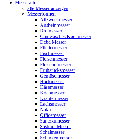
Messerarten
alle Messer anzeigen
Messerformen
Allzweckmesser
Ausbeinmesser
Brotmesser
Chinesisches Kochmesser
Deba Messer
Filetiermesser
Fischmesser
Fleischmesser
Fleischermesser
Frühstücksmesser
Gemüsemesser
Hackmesser
Käsemesser
Kochmesser
Kräutermesser
Lachsmesser
Nakiri
Officemesser
Santokumesser
Sashimi Messer
Schälmesser
Schinkenmesser