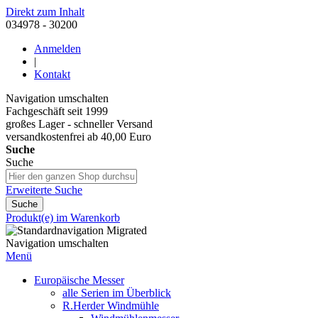
Direkt zum Inhalt
034978 - 30200
Anmelden
|
Kontakt
Navigation umschalten
Fachgeschäft seit 1999
großes Lager - schneller Versand
versandkostenfrei ab 40,00 Euro
Suche
Suche
Erweiterte Suche
Suche
Produkt(e) im Warenkorb
Navigation umschalten
Menü
Europäische Messer
alle Serien im Überblick
R.Herder Windmühle