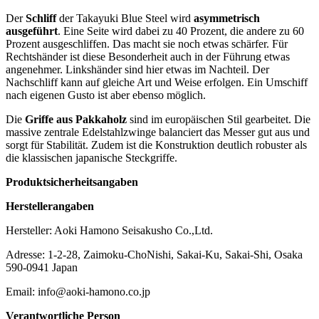
Der
Schliff
der Takayuki Blue Steel wird
asymmetrisch
ausgeführt
. Eine Seite wird dabei zu 40 Prozent, die andere zu 60
Prozent ausgeschliffen. Das macht sie noch etwas schärfer. Für
Rechtshänder ist diese Besonderheit auch in der Führung etwas
angenehmer. Linkshänder sind hier etwas im Nachteil. Der
Nachschliff kann auf gleiche Art und Weise erfolgen. Ein Umschiff
nach eigenen Gusto ist aber ebenso möglich.
Die
Griffe aus Pakkaholz
sind im europäischen Stil gearbeitet. Die
massive zentrale Edelstahlzwinge balanciert das Messer gut aus und
sorgt für Stabilität. Zudem ist die Konstruktion deutlich robuster als
die klassischen japanische Steckgriffe.
Produktsicherheitsangaben
Herstellerangaben
Hersteller: Aoki Hamono Seisakusho Co.,Ltd.
Adresse: 1-2-28, Zaimoku-ChoNishi, Sakai-Ku, Sakai-Shi, Osaka
590-0941 Japan
Email: info@aoki-hamono.co.jp
Verantwortliche Person