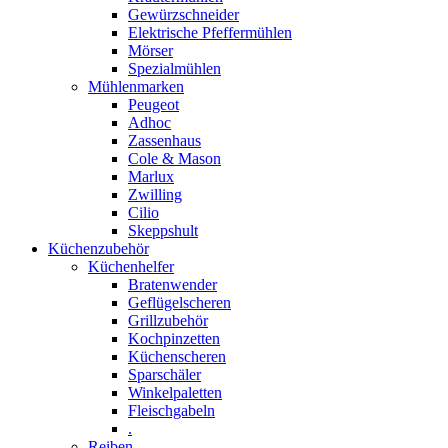
Gewürzschneider
Elektrische Pfeffermühlen
Mörser
Spezialmühlen
Mühlenmarken
Peugeot
Adhoc
Zassenhaus
Cole & Mason
Marlux
Zwilling
Cilio
Skeppshult
Küchenzubehör
Küchenhelfer
Bratenwender
Geflügelscheren
Grillzubehör
Kochpinzetten
Küchenscheren
Sparschäler
Winkelpaletten
Fleischgabeln
.
Reiben