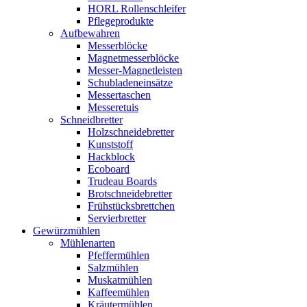
HORL Rollenschleifer
Pflegeprodukte
Aufbewahren
Messerblöcke
Magnetmesserblöcke
Messer-Magnetleisten
Schubladeneinsätze
Messertaschen
Messeretuis
Schneidbretter
Holzschneidebretter
Kunststoff
Hackblock
Ecoboard
Trudeau Boards
Brotschneidebretter
Frühstücksbrettchen
Servierbretter
Gewürzmühlen
Mühlenarten
Pfeffermühlen
Salzmühlen
Muskatmühlen
Kaffeemühlen
Kräutermühlen