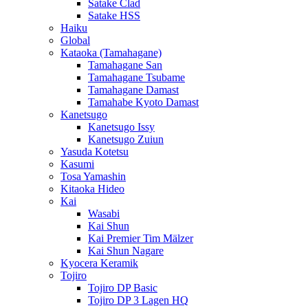
Satake Clad
Satake HSS
Haiku
Global
Kataoka (Tamahagane)
Tamahagane San
Tamahagane Tsubame
Tamahagane Damast
Tamahabe Kyoto Damast
Kanetsugo
Kanetsugo Issy
Kanetsugo Zuiun
Yasuda Kotetsu
Kasumi
Tosa Yamashin
Kitaoka Hideo
Kai
Wasabi
Kai Shun
Kai Premier Tim Mälzer
Kai Shun Nagare
Kyocera Keramik
Tojiro
Tojiro DP Basic
Tojiro DP 3 Lagen HQ