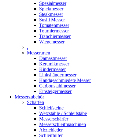
Spezialmesser
Spickmesser
Steakmesser
Sushi Messer
Tomatenmesser
Tourniermesser
Tranchiermesser
Wiegemesser
.
Messerarten
Damastmesser
Keramikmesser
Kindermesser
Linkshändermesser
Handgeschmiedete Messer
Carbonstahlmesser
Einsteigermesser
Messerzubehör
Schärfen
Schleifsteine
Wetzstähle / Schleifstäbe
Messerschärfer
Messerschleifmaschinen
Abziehleder
Schleifhilfen