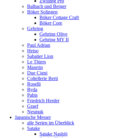
Zwilling Pro
Balbach und Berger
Böker Solingen
Böker Cottage Craft
Böker Core
Gehring
Gehring Olive
Gehring MY II
Paul Adrian
Heiso
Sabatier Lion
Le Thiers
Maserin
Due Cigni
Coltellerie Berti
Roselli
Ryda
Pabis
Friedrich Herder
Graef
Nesmuk
Japanische Messer
alle Serien im Überblick
Satake
Satake Nashiji