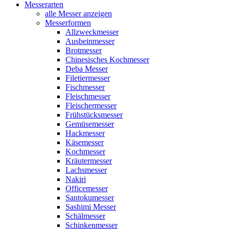
Messerarten
alle Messer anzeigen
Messerformen
Allzweckmesser
Ausbeinmesser
Brotmesser
Chinesisches Kochmesser
Deba Messer
Filetiermesser
Fischmesser
Fleischmesser
Fleischermesser
Frühstücksmesser
Gemüsemesser
Hackmesser
Käsemesser
Kochmesser
Kräutermesser
Lachsmesser
Nakiri
Officemesser
Santokumesser
Sashimi Messer
Schälmesser
Schinkenmesser