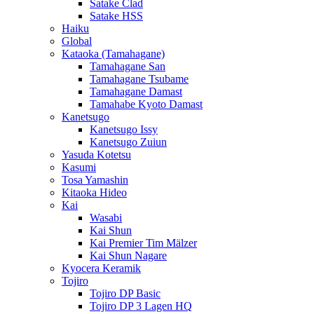
Satake Clad
Satake HSS
Haiku
Global
Kataoka (Tamahagane)
Tamahagane San
Tamahagane Tsubame
Tamahagane Damast
Tamahabe Kyoto Damast
Kanetsugo
Kanetsugo Issy
Kanetsugo Zuiun
Yasuda Kotetsu
Kasumi
Tosa Yamashin
Kitaoka Hideo
Kai
Wasabi
Kai Shun
Kai Premier Tim Mälzer
Kai Shun Nagare
Kyocera Keramik
Tojiro
Tojiro DP Basic
Tojiro DP 3 Lagen HQ