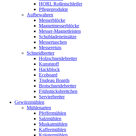
HORL Rollenschleifer
Pflegeprodukte
Aufbewahren
Messerblöcke
Magnetmesserblöcke
Messer-Magnetleisten
Schubladeneinsätze
Messertaschen
Messeretuis
Schneidbretter
Holzschneidebretter
Kunststoff
Hackblock
Ecoboard
Trudeau Boards
Brotschneidebretter
Frühstücksbrettchen
Servierbretter
Gewürzmühlen
Mühlenarten
Pfeffermühlen
Salzmühlen
Muskatmühlen
Kaffeemühlen
Kräutermühlen