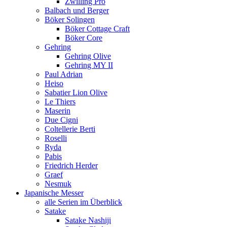
Zwilling Pro
Balbach und Berger
Böker Solingen
Böker Cottage Craft
Böker Core
Gehring
Gehring Olive
Gehring MY II
Paul Adrian
Heiso
Sabatier Lion Olive
Le Thiers
Maserin
Due Cigni
Coltellerie Berti
Roselli
Ryda
Pabis
Friedrich Herder
Graef
Nesmuk
Japanische Messer
alle Serien im Überblick
Satake
Satake Nashiji