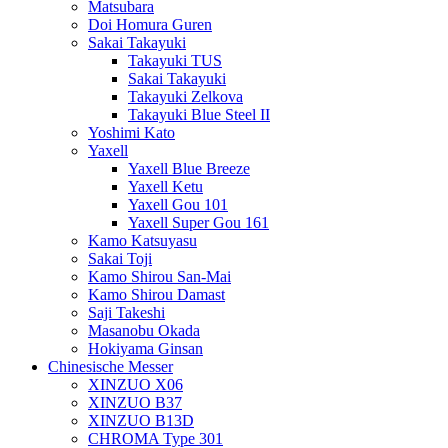
Matsubara
Doi Homura Guren
Sakai Takayuki
Takayuki TUS
Sakai Takayuki
Takayuki Zelkova
Takayuki Blue Steel II
Yoshimi Kato
Yaxell
Yaxell Blue Breeze
Yaxell Ketu
Yaxell Gou 101
Yaxell Super Gou 161
Kamo Katsuyasu
Sakai Toji
Kamo Shirou San-Mai
Kamo Shirou Damast
Saji Takeshi
Masanobu Okada
Hokiyama Ginsan
Chinesische Messer
XINZUO X06
XINZUO B37
XINZUO B13D
CHROMA Type 301