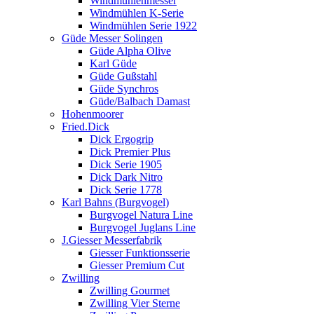
Windmühlenmesser
Windmühlen K-Serie
Windmühlen Serie 1922
Güde Messer Solingen
Güde Alpha Olive
Karl Güde
Güde Gußstahl
Güde Synchros
Güde/Balbach Damast
Hohenmoorer
Fried.Dick
Dick Ergogrip
Dick Premier Plus
Dick Serie 1905
Dick Dark Nitro
Dick Serie 1778
Karl Bahns (Burgvogel)
Burgvogel Natura Line
Burgvogel Juglans Line
J.Giesser Messerfabrik
Giesser Funktionsserie
Giesser Premium Cut
Zwilling
Zwilling Gourmet
Zwilling Vier Sterne