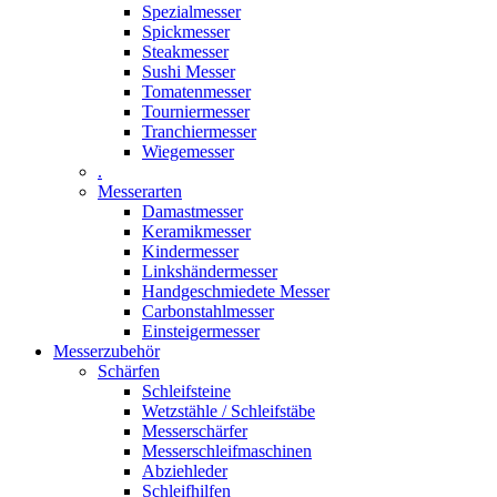
Spezialmesser
Spickmesser
Steakmesser
Sushi Messer
Tomatenmesser
Tourniermesser
Tranchiermesser
Wiegemesser
.
Messerarten
Damastmesser
Keramikmesser
Kindermesser
Linkshändermesser
Handgeschmiedete Messer
Carbonstahlmesser
Einsteigermesser
Messerzubehör
Schärfen
Schleifsteine
Wetzstähle / Schleifstäbe
Messerschärfer
Messerschleifmaschinen
Abziehleder
Schleifhilfen