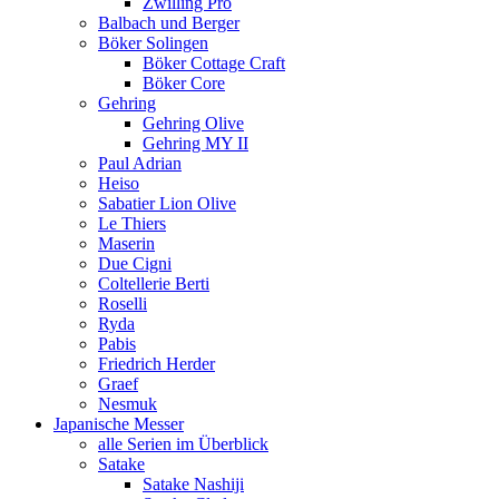
Zwilling Pro
Balbach und Berger
Böker Solingen
Böker Cottage Craft
Böker Core
Gehring
Gehring Olive
Gehring MY II
Paul Adrian
Heiso
Sabatier Lion Olive
Le Thiers
Maserin
Due Cigni
Coltellerie Berti
Roselli
Ryda
Pabis
Friedrich Herder
Graef
Nesmuk
Japanische Messer
alle Serien im Überblick
Satake
Satake Nashiji