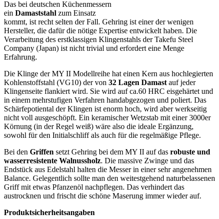
Das bei deutschen Küchenmessern
ein
Damaststahl
zum Einsatz
kommt, ist recht selten der Fall. Gehring ist einer der wenigen
Hersteller, die dafür die nötige Expertise entwickelt haben. Die
Verarbeitung des erstklassigen Klingenstahls der Takefu Steel
Company (Japan) ist nicht trivial und erfordert eine Menge
Erfahrung.
Die Klinge der MY II Modellreihe hat einen Kern aus hochlegierten
Kohlenstoffstahl (VG10) der von
32 Lagen Damast
auf jeder
Klingenseite flankiert wird. Sie wird auf ca.60 HRC eisgehärtet und
in einem mehrstufigen Verfahren handabgezogen und poliert. Das
Schärfepotiental der Klingen ist enorm hoch, wird aber werkseitig
nicht voll ausgeschöpft. Ein keramischer Wetzstab mit einer 3000er
Körnung (in der Regel weiß) wäre also die ideale Ergänzung,
sowohl für den Initialschliff als auch für die regelmäßige Pflege.
Bei den
Griffen
setzt Gehring bei dem MY II auf das
robuste und
wasserresistente Walnussholz
. Die massive Zwinge und das
Endstück aus Edelstahl halten die Messer in einer sehr angenehmen
Balance. Gelegentlich sollte man den weitestgehend naturbelassenen
Griff mit etwas Pfanzenöl nachpflegen. Das verhindert das
austrocknen und frischt die schöne Maserung immer wieder auf.
Produktsicherheitsangaben