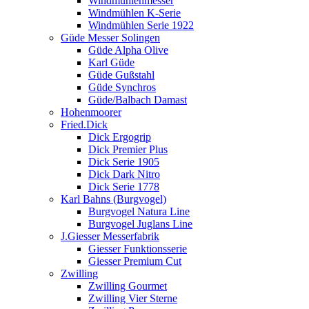
Windmühlenmesser
Windmühlen K-Serie
Windmühlen Serie 1922
Güde Messer Solingen
Güde Alpha Olive
Karl Güde
Güde Gußstahl
Güde Synchros
Güde/Balbach Damast
Hohenmoorer
Fried.Dick
Dick Ergogrip
Dick Premier Plus
Dick Serie 1905
Dick Dark Nitro
Dick Serie 1778
Karl Bahns (Burgvogel)
Burgvogel Natura Line
Burgvogel Juglans Line
J.Giesser Messerfabrik
Giesser Funktionsserie
Giesser Premium Cut
Zwilling
Zwilling Gourmet
Zwilling Vier Sterne