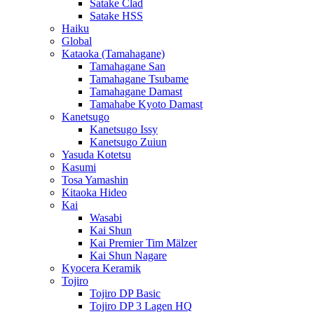
Satake Clad
Satake HSS
Haiku
Global
Kataoka (Tamahagane)
Tamahagane San
Tamahagane Tsubame
Tamahagane Damast
Tamahabe Kyoto Damast
Kanetsugo
Kanetsugo Issy
Kanetsugo Zuiun
Yasuda Kotetsu
Kasumi
Tosa Yamashin
Kitaoka Hideo
Kai
Wasabi
Kai Shun
Kai Premier Tim Mälzer
Kai Shun Nagare
Kyocera Keramik
Tojiro
Tojiro DP Basic
Tojiro DP 3 Lagen HQ