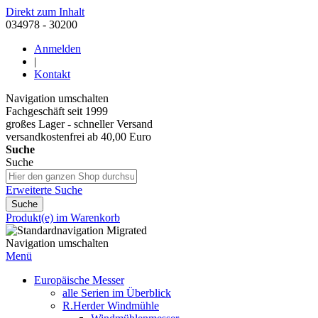
Direkt zum Inhalt
034978 - 30200
Anmelden
|
Kontakt
Navigation umschalten
Fachgeschäft seit 1999
großes Lager - schneller Versand
versandkostenfrei ab 40,00 Euro
Suche
Suche
Erweiterte Suche
Suche
Produkt(e) im Warenkorb
Navigation umschalten
Menü
Europäische Messer
alle Serien im Überblick
R.Herder Windmühle