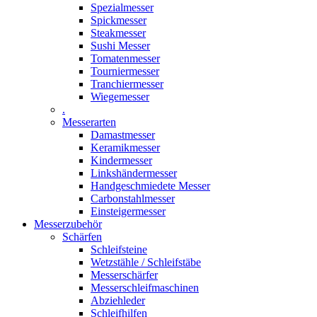
Spezialmesser
Spickmesser
Steakmesser
Sushi Messer
Tomatenmesser
Tourniermesser
Tranchiermesser
Wiegemesser
.
Messerarten
Damastmesser
Keramikmesser
Kindermesser
Linkshändermesser
Handgeschmiedete Messer
Carbonstahlmesser
Einsteigermesser
Messerzubehör
Schärfen
Schleifsteine
Wetzstähle / Schleifstäbe
Messerschärfer
Messerschleifmaschinen
Abziehleder
Schleifhilfen