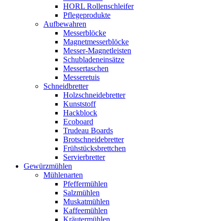
HORL Rollenschleifer
Pflegeprodukte
Aufbewahren
Messerblöcke
Magnetmesserblöcke
Messer-Magnetleisten
Schubladeneinsätze
Messertaschen
Messeretuis
Schneidbretter
Holzschneidebretter
Kunststoff
Hackblock
Ecoboard
Trudeau Boards
Brotschneidebretter
Frühstücksbrettchen
Servierbretter
Gewürzmühlen
Mühlenarten
Pfeffermühlen
Salzmühlen
Muskatmühlen
Kaffeemühlen
Kräutermühlen