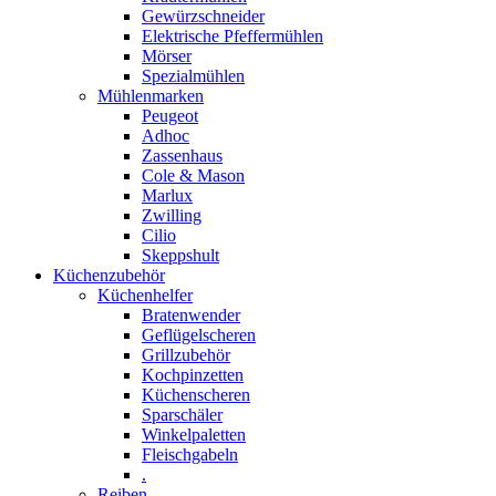
Gewürzschneider
Elektrische Pfeffermühlen
Mörser
Spezialmühlen
Mühlenmarken
Peugeot
Adhoc
Zassenhaus
Cole & Mason
Marlux
Zwilling
Cilio
Skeppshult
Küchenzubehör
Küchenhelfer
Bratenwender
Geflügelscheren
Grillzubehör
Kochpinzetten
Küchenscheren
Sparschäler
Winkelpaletten
Fleischgabeln
.
Reiben