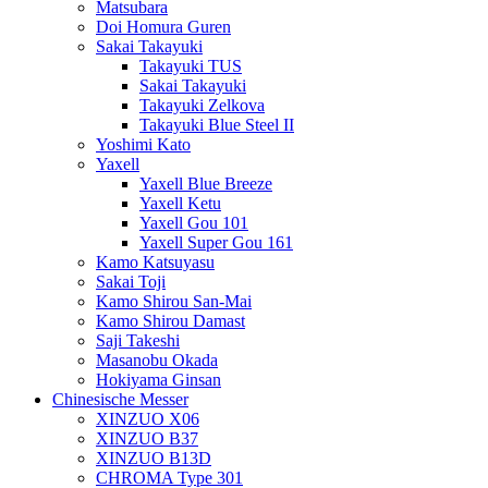
Matsubara
Doi Homura Guren
Sakai Takayuki
Takayuki TUS
Sakai Takayuki
Takayuki Zelkova
Takayuki Blue Steel II
Yoshimi Kato
Yaxell
Yaxell Blue Breeze
Yaxell Ketu
Yaxell Gou 101
Yaxell Super Gou 161
Kamo Katsuyasu
Sakai Toji
Kamo Shirou San-Mai
Kamo Shirou Damast
Saji Takeshi
Masanobu Okada
Hokiyama Ginsan
Chinesische Messer
XINZUO X06
XINZUO B37
XINZUO B13D
CHROMA Type 301