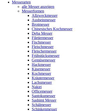
Messerarten
alle Messer anzeigen
Messerformen
Allzweckmesser
Ausbeinmesser
Brotmesser
Chinesisches Kochmesser
Deba Messer
Filetiermesser
Fischmesser
Fleischmesser
Fleischermesser
Frühstücksmesser
Gemüsemesser
Hackmesser
Käsemesser
Kochmesser
Kräutermesser
Lachsmesser
Nakiri
Officemesser
Santokumesser
Sashimi Messer
Schälmesser
Schinkenmesser