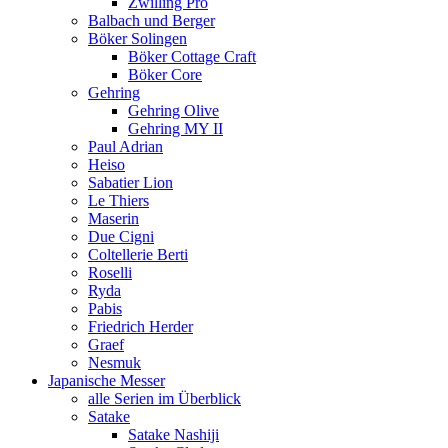
Zwilling Pro
Balbach und Berger
Böker Solingen
Böker Cottage Craft
Böker Core
Gehring
Gehring Olive
Gehring MY II
Paul Adrian
Heiso
Sabatier Lion
Le Thiers
Maserin
Due Cigni
Coltellerie Berti
Roselli
Ryda
Pabis
Friedrich Herder
Graef
Nesmuk
Japanische Messer
alle Serien im Überblick
Satake
Satake Nashiji