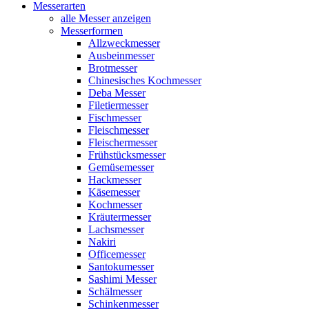
Messerarten
alle Messer anzeigen
Messerformen
Allzweckmesser
Ausbeinmesser
Brotmesser
Chinesisches Kochmesser
Deba Messer
Filetiermesser
Fischmesser
Fleischmesser
Fleischermesser
Frühstücksmesser
Gemüsemesser
Hackmesser
Käsemesser
Kochmesser
Kräutermesser
Lachsmesser
Nakiri
Officemesser
Santokumesser
Sashimi Messer
Schälmesser
Schinkenmesser