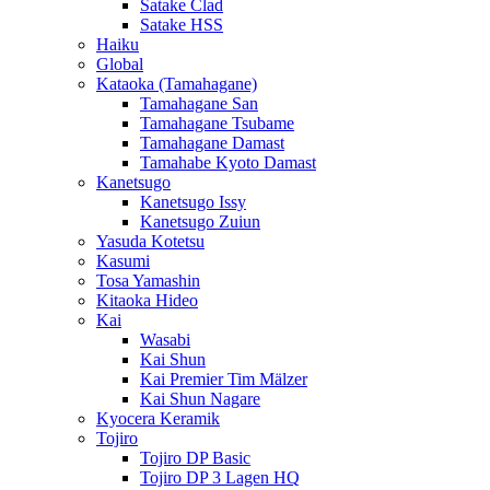
Satake Clad
Satake HSS
Haiku
Global
Kataoka (Tamahagane)
Tamahagane San
Tamahagane Tsubame
Tamahagane Damast
Tamahabe Kyoto Damast
Kanetsugo
Kanetsugo Issy
Kanetsugo Zuiun
Yasuda Kotetsu
Kasumi
Tosa Yamashin
Kitaoka Hideo
Kai
Wasabi
Kai Shun
Kai Premier Tim Mälzer
Kai Shun Nagare
Kyocera Keramik
Tojiro
Tojiro DP Basic
Tojiro DP 3 Lagen HQ