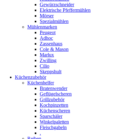
Gewürzschneider
Elektrische Pfeffermühlen
Mörser
Spezialmühlen
Mühlenmarken
Peugeot
Adhoc
Zassenhaus
Cole & Mason
Marlux
Zwilling
Cilio
Skeppshult
Küchenzubehör
Küchenhelfer
Bratenwender
Geflügelscheren
Grillzubehör
Kochpinzetten
Küchenscheren
Sparschäler
Winkelpaletten
Fleischgabeln
.
Reiben