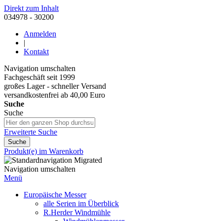
Direkt zum Inhalt
034978 - 30200
Anmelden
|
Kontakt
Navigation umschalten
Fachgeschäft seit 1999
großes Lager - schneller Versand
versandkostenfrei ab 40,00 Euro
Suche
Suche
Erweiterte Suche
Suche
Produkt(e) im Warenkorb
Navigation umschalten
Menü
Europäische Messer
alle Serien im Überblick
R.Herder Windmühle