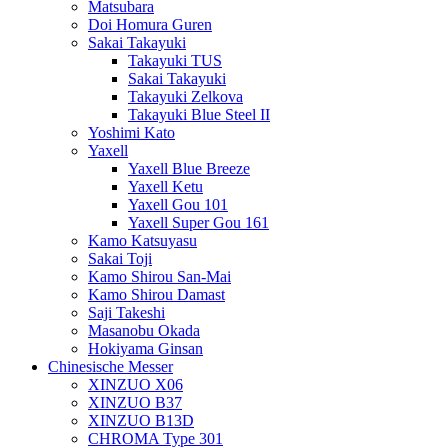
Matsubara
Doi Homura Guren
Sakai Takayuki
Takayuki TUS
Sakai Takayuki
Takayuki Zelkova
Takayuki Blue Steel II
Yoshimi Kato
Yaxell
Yaxell Blue Breeze
Yaxell Ketu
Yaxell Gou 101
Yaxell Super Gou 161
Kamo Katsuyasu
Sakai Toji
Kamo Shirou San-Mai
Kamo Shirou Damast
Saji Takeshi
Masanobu Okada
Hokiyama Ginsan
Chinesische Messer
XINZUO X06
XINZUO B37
XINZUO B13D
CHROMA Type 301