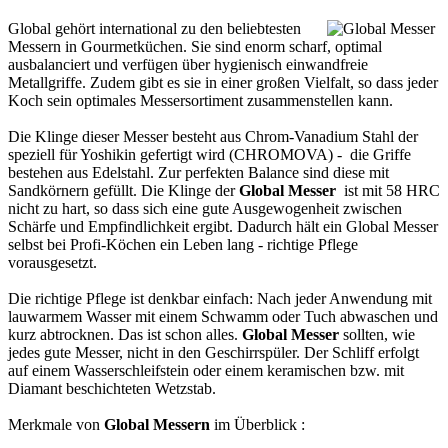
Global gehört international zu den beliebtesten
Messern in Gourmetküchen. Sie sind enorm scharf, optimal
ausbalanciert und verfügen über hygienisch einwandfreie
Metallgriffe. Zudem gibt es sie in einer großen Vielfalt, so dass jeder
Koch sein optimales Messersortiment zusammenstellen kann.
Die Klinge dieser Messer besteht aus Chrom-Vanadium Stahl der
speziell für Yoshikin gefertigt wird (CHROMOVA) - die Griffe
bestehen aus Edelstahl. Zur perfekten Balance sind diese mit
Sandkörnern gefüllt. Die Klinge der
Global Messer
ist mit 58 HRC
nicht zu hart, so dass sich eine gute Ausgewogenheit zwischen
Schärfe und Empfindlichkeit ergibt. Dadurch hält ein Global Messer
selbst bei Profi-Köchen ein Leben lang - richtige Pflege
vorausgesetzt.
Die richtige Pflege ist denkbar einfach: Nach jeder Anwendung mit
lauwarmem Wasser mit einem Schwamm oder Tuch abwaschen und
kurz abtrocknen. Das ist schon alles.
Global Messer
sollten, wie
jedes gute Messer, nicht in den Geschirrspüler. Der Schliff erfolgt
auf einem Wasserschleifstein oder einem keramischen bzw. mit
Diamant beschichteten Wetzstab.
Merkmale von
Global Messern
im Überblick :