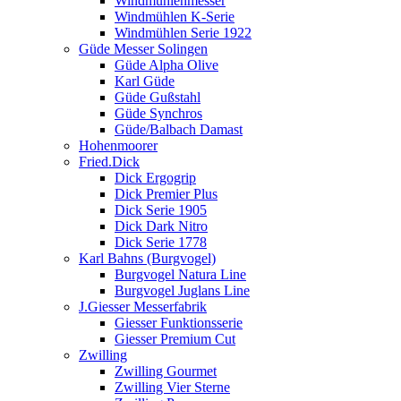
Windmühlenmesser
Windmühlen K-Serie
Windmühlen Serie 1922
Güde Messer Solingen
Güde Alpha Olive
Karl Güde
Güde Gußstahl
Güde Synchros
Güde/Balbach Damast
Hohenmoorer
Fried.Dick
Dick Ergogrip
Dick Premier Plus
Dick Serie 1905
Dick Dark Nitro
Dick Serie 1778
Karl Bahns (Burgvogel)
Burgvogel Natura Line
Burgvogel Juglans Line
J.Giesser Messerfabrik
Giesser Funktionsserie
Giesser Premium Cut
Zwilling
Zwilling Gourmet
Zwilling Vier Sterne