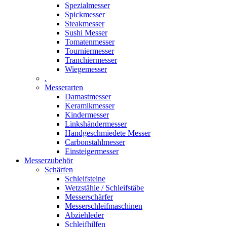
Spezialmesser
Spickmesser
Steakmesser
Sushi Messer
Tomatenmesser
Tourniermesser
Tranchiermesser
Wiegemesser
.
Messerarten
Damastmesser
Keramikmesser
Kindermesser
Linkshändermesser
Handgeschmiedete Messer
Carbonstahlmesser
Einsteigermesser
Messerzubehör
Schärfen
Schleifsteine
Wetzstähle / Schleifstäbe
Messerschärfer
Messerschleifmaschinen
Abziehleder
Schleifhilfen