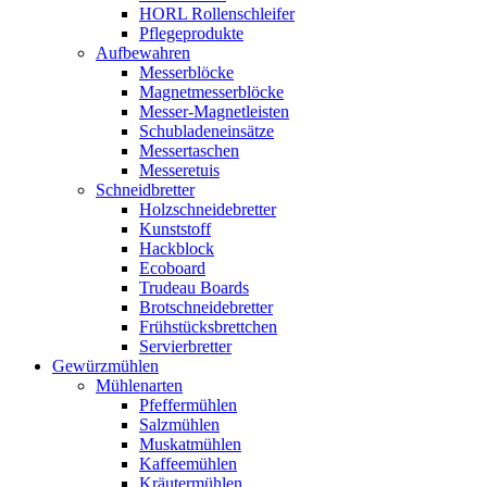
HORL Rollenschleifer
Pflegeprodukte
Aufbewahren
Messerblöcke
Magnetmesserblöcke
Messer-Magnetleisten
Schubladeneinsätze
Messertaschen
Messeretuis
Schneidbretter
Holzschneidebretter
Kunststoff
Hackblock
Ecoboard
Trudeau Boards
Brotschneidebretter
Frühstücksbrettchen
Servierbretter
Gewürzmühlen
Mühlenarten
Pfeffermühlen
Salzmühlen
Muskatmühlen
Kaffeemühlen
Kräutermühlen