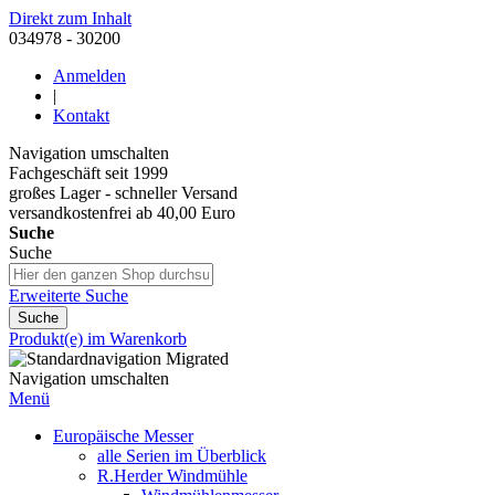
Direkt zum Inhalt
034978 - 30200
Anmelden
|
Kontakt
Navigation umschalten
Fachgeschäft seit 1999
großes Lager - schneller Versand
versandkostenfrei ab 40,00 Euro
Suche
Suche
Erweiterte Suche
Suche
Produkt(e) im Warenkorb
Navigation umschalten
Menü
Europäische Messer
alle Serien im Überblick
R.Herder Windmühle