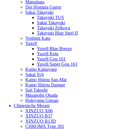
Matsubara
Doi Homura Guren
Sakai Takayuki
Takayuki TUS
Sakai Takayuki
Takayuki Zelkova
Takayuki Blue Steel II
Yoshimi Kato
Yaxell
Yaxell Blue Breeze
Yaxell Ketu
Yaxell Gou 101
Yaxell Super Gou 161
Kamo Katsuyasu
Sakai Toji
Kamo Shirou San-Mai
Kamo Shirou Damast
Saji Takeshi
Masanobu Okada
Hokiyama Ginsan
Chinesische Messer
XINZUO X06
XINZUO B37
XINZUO B13D
CHROMA Type 301