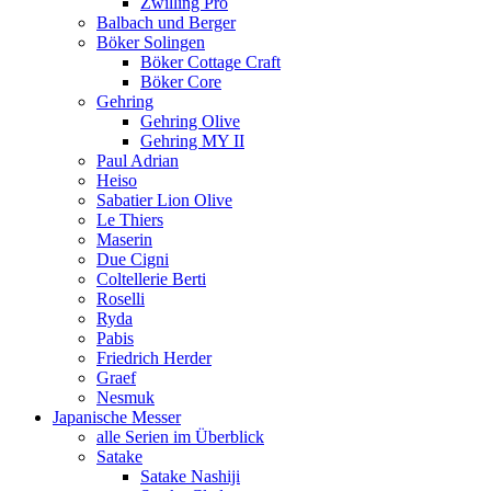
Zwilling Pro
Balbach und Berger
Böker Solingen
Böker Cottage Craft
Böker Core
Gehring
Gehring Olive
Gehring MY II
Paul Adrian
Heiso
Sabatier Lion Olive
Le Thiers
Maserin
Due Cigni
Coltellerie Berti
Roselli
Ryda
Pabis
Friedrich Herder
Graef
Nesmuk
Japanische Messer
alle Serien im Überblick
Satake
Satake Nashiji