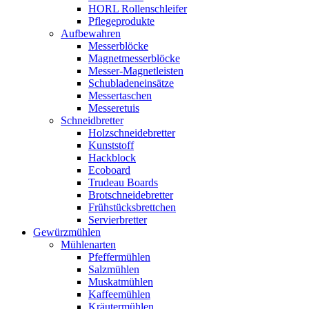
HORL Rollenschleifer
Pflegeprodukte
Aufbewahren
Messerblöcke
Magnetmesserblöcke
Messer-Magnetleisten
Schubladeneinsätze
Messertaschen
Messeretuis
Schneidbretter
Holzschneidebretter
Kunststoff
Hackblock
Ecoboard
Trudeau Boards
Brotschneidebretter
Frühstücksbrettchen
Servierbretter
Gewürzmühlen
Mühlenarten
Pfeffermühlen
Salzmühlen
Muskatmühlen
Kaffeemühlen
Kräutermühlen