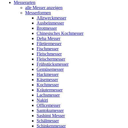
Messerarten
alle Messer anzeigen
Messerformen
Allzweckmesser
Ausbeinmesser
Brotmesser
Chinesisches Kochmesser
Deba Messer
Filetiermesser
Fischmesser
Fleischmesser
Fleischermesser
Frühstücksmesser
Gemüsemesser
Hackmesser
Käsemesser
Kochmesser
Kräutermesser
Lachsmesser
Nakiri
Officemesser
Santokumesser
Sashimi Messer
Schälmesser
Schinkenmesser