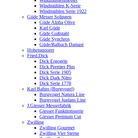
Windmühlenmesser
Windmühlen K-Serie
Windmühlen Serie 1922
Güde Messer Solingen
Güde Alpha Olive
Karl Güde
Güde Gußstahl
Güde Synchros
Güde/Balbach Damast
Hohenmoorer
Fried.Dick
Dick Ergogrip
Dick Premier Plus
Dick Serie 1905
Dick Dark Nitro
Dick Serie 1778
Karl Bahns (Burgvogel)
Burgvogel Natura Line
Burgvogel Juglans Line
J.Giesser Messerfabrik
Giesser Funktionsserie
Giesser Premium Cut
Zwilling
Zwilling Gourmet
Zwilling Vier Sterne