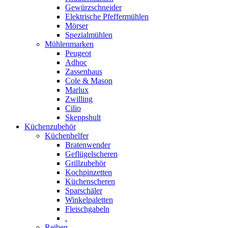
Gewürzschneider
Elektrische Pfeffermühlen
Mörser
Spezialmühlen
Mühlenmarken
Peugeot
Adhoc
Zassenhaus
Cole & Mason
Marlux
Zwilling
Cilio
Skeppshult
Küchenzubehör
Küchenhelfer
Bratenwender
Geflügelscheren
Grillzubehör
Kochpinzetten
Küchenscheren
Sparschäler
Winkelpaletten
Fleischgabeln
.
Reiben