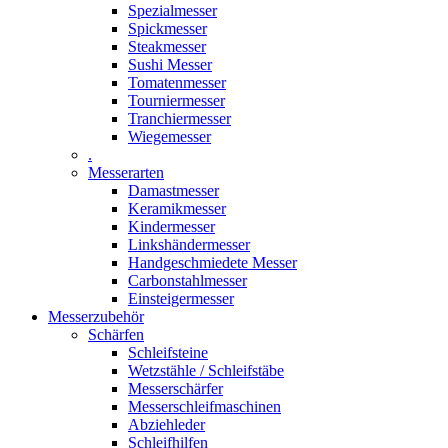
Spezialmesser
Spickmesser
Steakmesser
Sushi Messer
Tomatenmesser
Tourniermesser
Tranchiermesser
Wiegemesser
.
Messerarten
Damastmesser
Keramikmesser
Kindermesser
Linkshändermesser
Handgeschmiedete Messer
Carbonstahlmesser
Einsteigermesser
Messerzubehör
Schärfen
Schleifsteine
Wetzstähle / Schleifstäbe
Messerschärfer
Messerschleifmaschinen
Abziehleder
Schleifhilfen