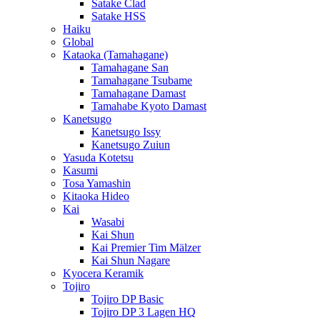
Satake Clad
Satake HSS
Haiku
Global
Kataoka (Tamahagane)
Tamahagane San
Tamahagane Tsubame
Tamahagane Damast
Tamahabe Kyoto Damast
Kanetsugo
Kanetsugo Issy
Kanetsugo Zuiun
Yasuda Kotetsu
Kasumi
Tosa Yamashin
Kitaoka Hideo
Kai
Wasabi
Kai Shun
Kai Premier Tim Mälzer
Kai Shun Nagare
Kyocera Keramik
Tojiro
Tojiro DP Basic
Tojiro DP 3 Lagen HQ