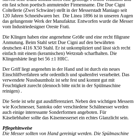
ein fast schon poetisch anmutender Firmenname. Die Due Cigni
Coltellerie (Zwei Schwäne) stellt in der Messerstadt Maniago seit
120 Jahren Schneidwaren her. Die Linea 1896 ist in unseren Augen
das gelungenste Werk der Manufaktur. Entworfen wurde die Messer
vom Industriedesigner Oreste Frati.
Die Klingen haben eine angenehme Größe und eine recht filigrane
Anmutung. Beim Stahl setzt Due Cigni auf den bewährten
deutschen 4116 X50 Stahl. Er ist unkompliziert und lässt sich recht
einfach mit einem (keramischen) Wetzstab scharfhalten. Die
Klingenhärte liegt bei 56 ±1 HRC.
Der Griff liegt angenehm in der Hand und ist durch ein neues
Einschliffverfahren sehr ordentlich und spaltenfrei verarbeitet. Das
verwendete Nussbaumholz ist sehr fest und kommt gut mit
Feuchtigkeit zurecht (dennoch bitte nicht in der Spülmaschine
reinigen) .
Die Serie ist sehr gut ausdifferenziert. Neben den wichtigen Messern
wie Kochmesser, Santoku oder verschiedene Schälmesser werden
auch einige interessante Sonderformen angeboten. Für
Käseliebhaber sollte das Käsemesserset ein echtes Glanzlicht sein.
Pflegehinweise
Die Messer sollten von Hand gereinigt werden. Die Spülmaschine