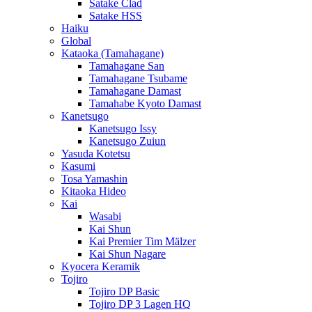
Satake Clad
Satake HSS
Haiku
Global
Kataoka (Tamahagane)
Tamahagane San
Tamahagane Tsubame
Tamahagane Damast
Tamahabe Kyoto Damast
Kanetsugo
Kanetsugo Issy
Kanetsugo Zuiun
Yasuda Kotetsu
Kasumi
Tosa Yamashin
Kitaoka Hideo
Kai
Wasabi
Kai Shun
Kai Premier Tim Mälzer
Kai Shun Nagare
Kyocera Keramik
Tojiro
Tojiro DP Basic
Tojiro DP 3 Lagen HQ