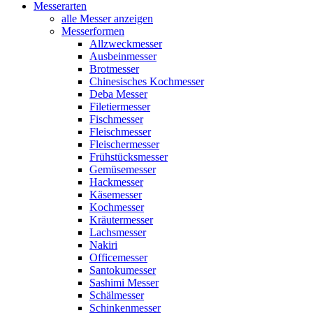
Messerarten
alle Messer anzeigen
Messerformen
Allzweckmesser
Ausbeinmesser
Brotmesser
Chinesisches Kochmesser
Deba Messer
Filetiermesser
Fischmesser
Fleischmesser
Fleischermesser
Frühstücksmesser
Gemüsemesser
Hackmesser
Käsemesser
Kochmesser
Kräutermesser
Lachsmesser
Nakiri
Officemesser
Santokumesser
Sashimi Messer
Schälmesser
Schinkenmesser