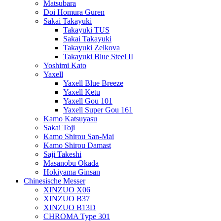
Matsubara
Doi Homura Guren
Sakai Takayuki
Takayuki TUS
Sakai Takayuki
Takayuki Zelkova
Takayuki Blue Steel II
Yoshimi Kato
Yaxell
Yaxell Blue Breeze
Yaxell Ketu
Yaxell Gou 101
Yaxell Super Gou 161
Kamo Katsuyasu
Sakai Toji
Kamo Shirou San-Mai
Kamo Shirou Damast
Saji Takeshi
Masanobu Okada
Hokiyama Ginsan
Chinesische Messer
XINZUO X06
XINZUO B37
XINZUO B13D
CHROMA Type 301