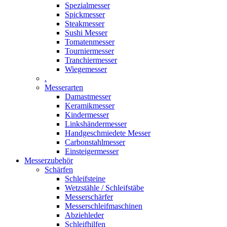
Spezialmesser
Spickmesser
Steakmesser
Sushi Messer
Tomatenmesser
Tourniermesser
Tranchiermesser
Wiegemesser
.
Messerarten
Damastmesser
Keramikmesser
Kindermesser
Linkshändermesser
Handgeschmiedete Messer
Carbonstahlmesser
Einsteigermesser
Messerzubehör
Schärfen
Schleifsteine
Wetzstähle / Schleifstäbe
Messerschärfer
Messerschleifmaschinen
Abziehleder
Schleifhilfen