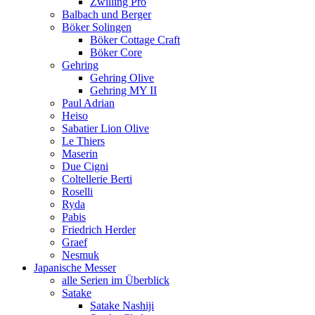
Zwilling Pro
Balbach und Berger
Böker Solingen
Böker Cottage Craft
Böker Core
Gehring
Gehring Olive
Gehring MY II
Paul Adrian
Heiso
Sabatier Lion Olive
Le Thiers
Maserin
Due Cigni
Coltellerie Berti
Roselli
Ryda
Pabis
Friedrich Herder
Graef
Nesmuk
Japanische Messer
alle Serien im Überblick
Satake
Satake Nashiji