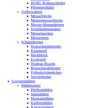
HORL Rollenschleifer
Pflegeprodukte
Aufbewahren
Messerblöcke
Magnetmesserblöcke
Messer-Magnetleisten
Schubladeneinsätze
Messertaschen
Messeretuis
Schneidbretter
Holzschneidebretter
Kunststoff
Hackblock
Ecoboard
Trudeau Boards
Brotschneidebretter
Frühstücksbrettchen
Servierbretter
Gewürzmühlen
Mühlenarten
Pfeffermühlen
Salzmühlen
Muskatmühlen
Kaffeemühlen
Kräutermühlen