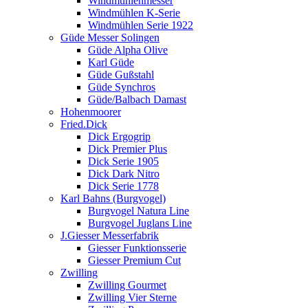
Windmühlenmesser
Windmühlen K-Serie
Windmühlen Serie 1922
Güde Messer Solingen
Güde Alpha Olive
Karl Güde
Güde Gußstahl
Güde Synchros
Güde/Balbach Damast
Hohenmoorer
Fried.Dick
Dick Ergogrip
Dick Premier Plus
Dick Serie 1905
Dick Dark Nitro
Dick Serie 1778
Karl Bahns (Burgvogel)
Burgvogel Natura Line
Burgvogel Juglans Line
J.Giesser Messerfabrik
Giesser Funktionsserie
Giesser Premium Cut
Zwilling
Zwilling Gourmet
Zwilling Vier Sterne