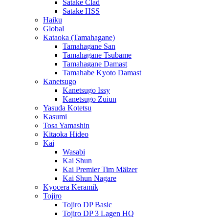
Satake Clad
Satake HSS
Haiku
Global
Kataoka (Tamahagane)
Tamahagane San
Tamahagane Tsubame
Tamahagane Damast
Tamahabe Kyoto Damast
Kanetsugo
Kanetsugo Issy
Kanetsugo Zuiun
Yasuda Kotetsu
Kasumi
Tosa Yamashin
Kitaoka Hideo
Kai
Wasabi
Kai Shun
Kai Premier Tim Mälzer
Kai Shun Nagare
Kyocera Keramik
Tojiro
Tojiro DP Basic
Tojiro DP 3 Lagen HQ