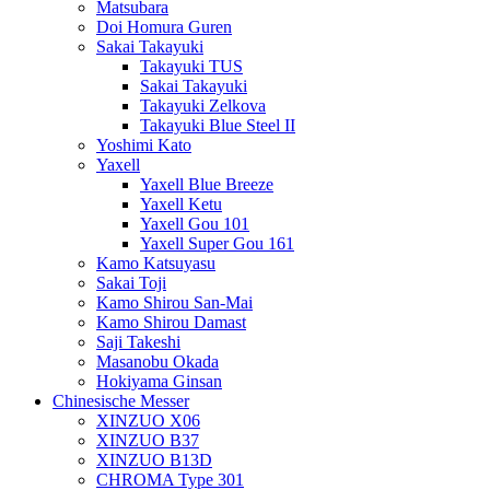
Matsubara
Doi Homura Guren
Sakai Takayuki
Takayuki TUS
Sakai Takayuki
Takayuki Zelkova
Takayuki Blue Steel II
Yoshimi Kato
Yaxell
Yaxell Blue Breeze
Yaxell Ketu
Yaxell Gou 101
Yaxell Super Gou 161
Kamo Katsuyasu
Sakai Toji
Kamo Shirou San-Mai
Kamo Shirou Damast
Saji Takeshi
Masanobu Okada
Hokiyama Ginsan
Chinesische Messer
XINZUO X06
XINZUO B37
XINZUO B13D
CHROMA Type 301