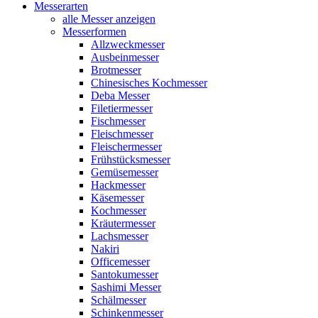
Messerarten
alle Messer anzeigen
Messerformen
Allzweckmesser
Ausbeinmesser
Brotmesser
Chinesisches Kochmesser
Deba Messer
Filetiermesser
Fischmesser
Fleischmesser
Fleischermesser
Frühstücksmesser
Gemüsemesser
Hackmesser
Käsemesser
Kochmesser
Kräutermesser
Lachsmesser
Nakiri
Officemesser
Santokumesser
Sashimi Messer
Schälmesser
Schinkenmesser