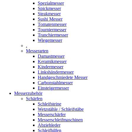
Spezialmesser
Spickmesser
Steakmesser
Sushi Messer
Tomatenmesser
Tourniermesser
Tranchiermesser
Wiegemesser
.
Messerarten
Damastmesser
Keramikmesser
Kindermesser
Linkshändermesser
Handgeschmiedete Messer
Carbonstahlmesser
Einsteigermesser
Messerzubehör
Schärfen
Schleifsteine
Wetzstähle / Schleifstäbe
Messerschärfer
Messerschleifmaschinen
Abziehleder
Schleifhilfen