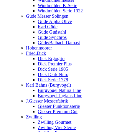
Windmühlenmesser
Windmühlen K-Serie
Windmühlen Serie 1922
Güde Messer Solingen
Güde Alpha Olive
Karl Güde
Güde Gußstahl
Güde Synchros
Güde/Balbach Damast
Hohenmoorer
Fried.Dick
Dick Ergogrip
Dick Premier Plus
Dick Serie 1905
Dick Dark Nitro
Dick Serie 1778
Karl Bahns (Burgvogel)
Burgvogel Natura Line
Burgvogel Juglans Line
J.Giesser Messerfabrik
Giesser Funktionsserie
Giesser Premium Cut
Zwilling
Zwilling Gourmet
Zwilling Vier Sterne