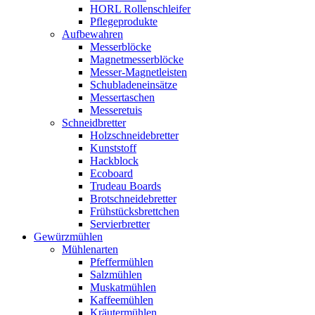
HORL Rollenschleifer
Pflegeprodukte
Aufbewahren
Messerblöcke
Magnetmesserblöcke
Messer-Magnetleisten
Schubladeneinsätze
Messertaschen
Messeretuis
Schneidbretter
Holzschneidebretter
Kunststoff
Hackblock
Ecoboard
Trudeau Boards
Brotschneidebretter
Frühstücksbrettchen
Servierbretter
Gewürzmühlen
Mühlenarten
Pfeffermühlen
Salzmühlen
Muskatmühlen
Kaffeemühlen
Kräutermühlen