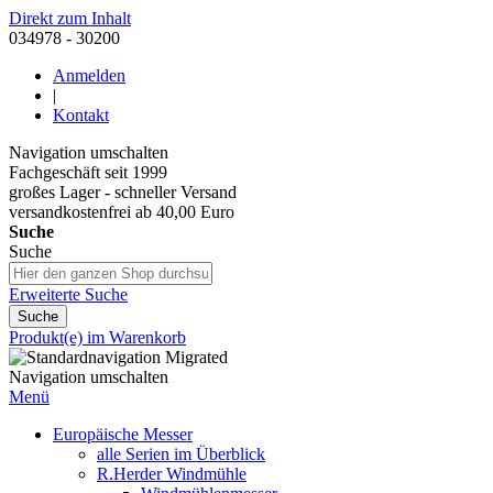
Direkt zum Inhalt
034978 - 30200
Anmelden
|
Kontakt
Navigation umschalten
Fachgeschäft seit 1999
großes Lager - schneller Versand
versandkostenfrei ab 40,00 Euro
Suche
Suche
Erweiterte Suche
Suche
Produkt(e) im Warenkorb
Navigation umschalten
Menü
Europäische Messer
alle Serien im Überblick
R.Herder Windmühle