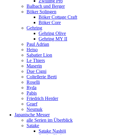
Zwilling Pro
Balbach und Berger
Böker Solingen
Böker Cottage Craft
Böker Core
Gehring
Gehring Olive
Gehring MY II
Paul Adrian
Heiso
Sabatier Lion
Le Thiers
Maserin
Due Cigni
Coltellerie Berti
Roselli
Ryda
Pabis
Friedrich Herder
Graef
Nesmuk
Japanische Messer
alle Serien im Überblick
Satake
Satake Nashiji