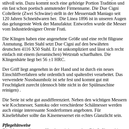
stilvoll sein. Dazu kommt noch eine gehörige Portion Tradition und
ein fast schon poetisch anmutender Firmenname. Die Due Cigni
Coltellerie (Zwei Schwäne) stellt in der Messerstadt Maniago seit
120 Jahren Schneidwaren her. Die Linea 1896 ist in unseren Augen
das gelungenste Werk der Manufaktur. Entworfen wurde die Messer
vom Industriedesigner Oreste Frati.
Die Klingen haben eine angenehme Größe und eine recht filigrane
Anmutung. Beim Stahl setzt Due Cigni auf den bewährten
deutschen 4116 X50 Stahl. Er ist unkompliziert und lässt sich recht
einfach mit einem (keramischen) Wetzstab scharfhalten. Die
Klingenhärte liegt bei 56 ±1 HRC.
Der Griff liegt angenehm in der Hand und ist durch ein neues
Einschliffverfahren sehr ordentlich und spaltenfrei verarbeitet. Das
verwendete Nussbaumholz ist sehr fest und kommt gut mit
Feuchtigkeit zurecht (dennoch bitte nicht in der Spülmaschine
reinigen) .
Die Serie ist sehr gut ausdifferenziert. Neben den wichtigen Messern
wie Kochmesser, Santoku oder verschiedene Schälmesser werden
auch einige interessante Sonderformen angeboten. Für
Käseliebhaber sollte das Käsemesserset ein echtes Glanzlicht sein.
Pflegehinweise