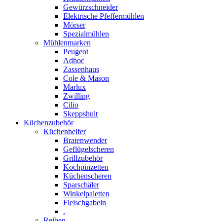
Gewürzschneider
Elektrische Pfeffermühlen
Mörser
Spezialmühlen
Mühlenmarken
Peugeot
Adhoc
Zassenhaus
Cole & Mason
Marlux
Zwilling
Cilio
Skeppshult
Küchenzubehör
Küchenhelfer
Bratenwender
Geflügelscheren
Grillzubehör
Kochpinzetten
Küchenscheren
Sparschäler
Winkelpaletten
Fleischgabeln
.
Reiben