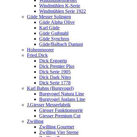
Windmühlenmesser
Windmühlen K-Serie
Windmühlen Serie 1922
Güde Messer Solingen
Güde Alpha Olive
Karl Güde
Güde Gußstahl
Güde Synchros
Güde/Balbach Damast
Hohenmoorer
Fried.Dick
Dick Ergogrip
Dick Premier Plus
Dick Serie 1905
Dick Dark Nitro
Dick Serie 1778
Karl Bahns (Burgvogel)
Burgvogel Natura Line
Burgvogel Juglans Line
J.Giesser Messerfabrik
Giesser Funktionsserie
Giesser Premium Cut
Zwilling
Zwilling Gourmet
Zwilling Vier Sterne