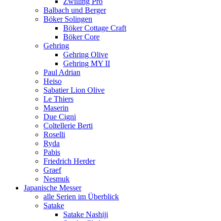
Zwilling Pro
Balbach und Berger
Böker Solingen
Böker Cottage Craft
Böker Core
Gehring
Gehring Olive
Gehring MY II
Paul Adrian
Heiso
Sabatier Lion Olive
Le Thiers
Maserin
Due Cigni
Coltellerie Berti
Roselli
Ryda
Pabis
Friedrich Herder
Graef
Nesmuk
Japanische Messer
alle Serien im Überblick
Satake
Satake Nashiji