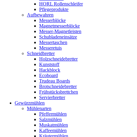
HORL Rollenschleifer
Pflegeprodukte
Aufbewahren
Messerblöcke
Magnetmesserblöcke
Messer-Magnetleisten
Schubladeneinsätze
Messertaschen
Messeretuis
Schneidbretter
Holzschneidebretter
Kunststoff
Hackblock
Ecoboard
Trudeau Boards
Brotschneidebretter
Frühstücksbrettchen
Servierbretter
Gewürzmühlen
Mühlenarten
Pfeffermühlen
Salzmühlen
Muskatmühlen
Kaffeemühlen
Kräutermühlen