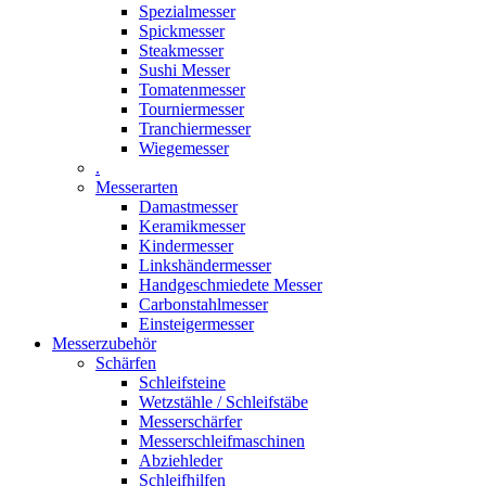
Spezialmesser
Spickmesser
Steakmesser
Sushi Messer
Tomatenmesser
Tourniermesser
Tranchiermesser
Wiegemesser
.
Messerarten
Damastmesser
Keramikmesser
Kindermesser
Linkshändermesser
Handgeschmiedete Messer
Carbonstahlmesser
Einsteigermesser
Messerzubehör
Schärfen
Schleifsteine
Wetzstähle / Schleifstäbe
Messerschärfer
Messerschleifmaschinen
Abziehleder
Schleifhilfen