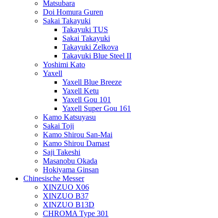
Matsubara
Doi Homura Guren
Sakai Takayuki
Takayuki TUS
Sakai Takayuki
Takayuki Zelkova
Takayuki Blue Steel II
Yoshimi Kato
Yaxell
Yaxell Blue Breeze
Yaxell Ketu
Yaxell Gou 101
Yaxell Super Gou 161
Kamo Katsuyasu
Sakai Toji
Kamo Shirou San-Mai
Kamo Shirou Damast
Saji Takeshi
Masanobu Okada
Hokiyama Ginsan
Chinesische Messer
XINZUO X06
XINZUO B37
XINZUO B13D
CHROMA Type 301