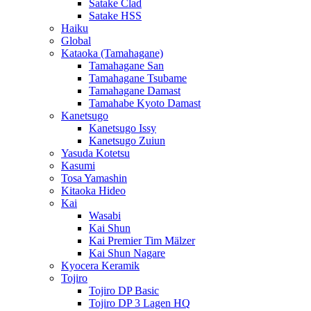
Satake Clad
Satake HSS
Haiku
Global
Kataoka (Tamahagane)
Tamahagane San
Tamahagane Tsubame
Tamahagane Damast
Tamahabe Kyoto Damast
Kanetsugo
Kanetsugo Issy
Kanetsugo Zuiun
Yasuda Kotetsu
Kasumi
Tosa Yamashin
Kitaoka Hideo
Kai
Wasabi
Kai Shun
Kai Premier Tim Mälzer
Kai Shun Nagare
Kyocera Keramik
Tojiro
Tojiro DP Basic
Tojiro DP 3 Lagen HQ