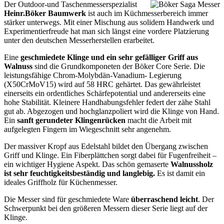
Der Outdoor-und Taschenmesserspezialist
Heinr.Böker Baumwerk
ist auch im Küchmesserbereich immer
stärker unterwegs. Mit einer Mischung aus solidem Handwerk und
Experimentierfreude hat man sich längst eine vordere Platzierung
unter den deutschen Messerherstellen erarbeitet.
Eine
geschmiedete Klinge und ein sehr gefälliger Griff aus
Walnuss
sind die Grundkomponeten der Böker Core Serie. Die
leistungsfähige Chrom-Molybdän-Vanadium- Legierung
(X50CrMoV15) wird auf 58 HRC gehärtet. Das gewährleistet
einerseits ein ordentliches Schärfepotential und andererseits eine
hohe Stabilität. Kleinere Handhabungsfehler federt der zähe Stahl
gut ab. Abgezogen und hochglanzpoliert wird die Klinge von Hand.
Ein
sanft gerundeter Klingenrücken
macht die Arbeit mit
aufgelegten Fingern im Wiegeschnitt sehr angenehm.
Der massiver Kropf aus Edelstahl bildet den Übergang zwischen
Griff und Klinge. Ein Fiberplättchen sorgt dabei für Fugenfreiheit –
ein wichtiger Hygiene Aspekt. Das schön gemaserte
Walnussholz
ist sehr feuchtigkeitsbeständig und langlebig.
Es ist damit ein
ideales Griffholz für Küchenmesser.
Die Messer sind für geschmiedete Ware
überraschend leicht
. Der
Schwerpunkt bei den größeren Messern dieser Serie liegt auf der
Klinge.