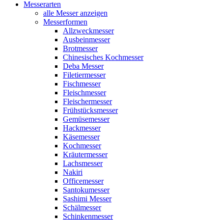
Messerarten
alle Messer anzeigen
Messerformen
Allzweckmesser
Ausbeinmesser
Brotmesser
Chinesisches Kochmesser
Deba Messer
Filetiermesser
Fischmesser
Fleischmesser
Fleischermesser
Frühstücksmesser
Gemüsemesser
Hackmesser
Käsemesser
Kochmesser
Kräutermesser
Lachsmesser
Nakiri
Officemesser
Santokumesser
Sashimi Messer
Schälmesser
Schinkenmesser