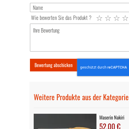
Wie bewerten Sie das Produkt ?
1
2
3
4
5
star
stars
stars
stars
stars
Bewertung abschicken
Weitere Produkte aus der Kategorie
Maserin Nakiri
52,00 €