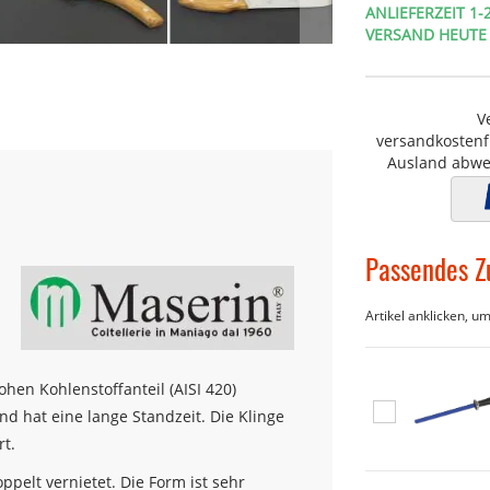
ANLIEFERZEIT 1
VERSAND HEUTE
V
versandkostenfr
Ausland abwe
Passendes Z
Artikel anklicken, u
hen Kohlenstoffanteil (AISI 420)
und hat eine lange Standzeit. Die Klinge
In
den
rt.
Warenkorb
ppelt vernietet. Die Form ist sehr