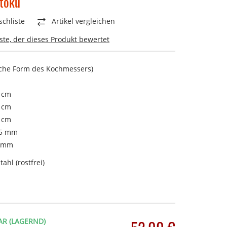
toku
chliste
Artikel vergleichen
rste, der dieses Produkt bewertet
sche Form des Kochmessers)
8 cm
 cm
4 cm
,5 mm
Gramm
tahl (rostfrei)
olz
AR (LAGERND)