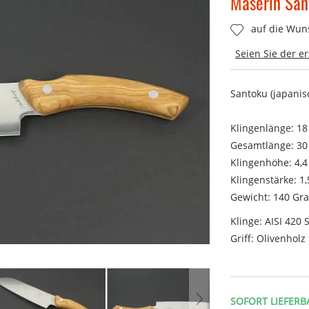
Maserin San
auf die Wuns
Seien Sie der e
Santoku (japani
Klingenlänge: 1
Gesamtlänge: 30
Klingenhöhe: 4,
Klingenstärke: 1
Gewicht: 140 
Klinge: AISI 420 S
Griff: Olivenh
SOFORT LIEFERB