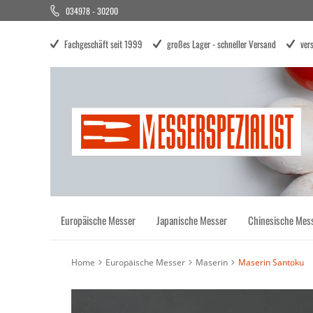
034978 - 30200
Direkt
zum
Inhalt
Fachgeschäft seit 1999
großes Lager - schneller Versand
ver
Europäische Messer
Japanische Messer
Chinesische Mes
Home
Europäische Messer
Maserin
Maserin Santoku
Zum
Ende