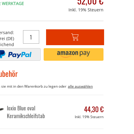
52,00 €
-2 WERKTAGE
Inkl. 19% Steuern
ersand:
ei (DE)
In
ichend
den
Warenkorb
ubehör
m sie mit in den Warenkorb zu legen oder
alle auswählen
Ioxio Blue oval
44,30 €
Keramikschleifstab
Inkl. 19% Steuern