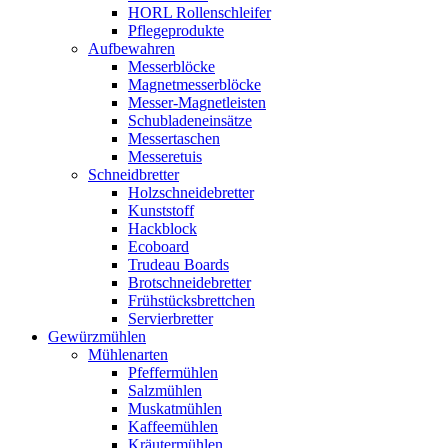
HORL Rollenschleifer
Pflegeprodukte
Aufbewahren
Messerblöcke
Magnetmesserblöcke
Messer-Magnetleisten
Schubladeneinsätze
Messertaschen
Messeretuis
Schneidbretter
Holzschneidebretter
Kunststoff
Hackblock
Ecoboard
Trudeau Boards
Brotschneidebretter
Frühstücksbrettchen
Servierbretter
Gewürzmühlen
Mühlenarten
Pfeffermühlen
Salzmühlen
Muskatmühlen
Kaffeemühlen
Kräutermühlen