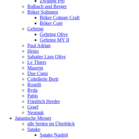
Zwilling Pro
Balbach und Berger
Böker Solingen
Böker Cottage Craft
Böker Core
Gehring
Gehring Olive
Gehring MY II
Paul Adrian
Heiso
Sabatier Lion Olive
Le Thiers
Maserin
Due Cigni
Coltellerie Berti
Roselli
Ryda
Pabis
Friedrich Herder
Graef
Nesmuk
Japanische Messer
alle Serien im Überblick
Satake
Satake Nashiji