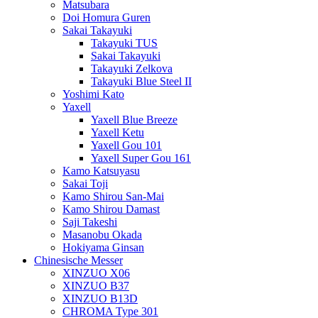
Matsubara
Doi Homura Guren
Sakai Takayuki
Takayuki TUS
Sakai Takayuki
Takayuki Zelkova
Takayuki Blue Steel II
Yoshimi Kato
Yaxell
Yaxell Blue Breeze
Yaxell Ketu
Yaxell Gou 101
Yaxell Super Gou 161
Kamo Katsuyasu
Sakai Toji
Kamo Shirou San-Mai
Kamo Shirou Damast
Saji Takeshi
Masanobu Okada
Hokiyama Ginsan
Chinesische Messer
XINZUO X06
XINZUO B37
XINZUO B13D
CHROMA Type 301