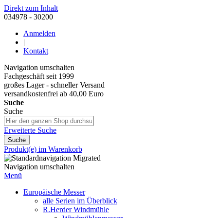
Direkt zum Inhalt
034978 - 30200
Anmelden
|
Kontakt
Navigation umschalten
Fachgeschäft seit 1999
großes Lager - schneller Versand
versandkostenfrei ab 40,00 Euro
Suche
Suche
Erweiterte Suche
Suche
Produkt(e) im Warenkorb
Navigation umschalten
Menü
Europäische Messer
alle Serien im Überblick
R.Herder Windmühle