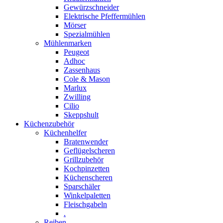
Gewürzschneider
Elektrische Pfeffermühlen
Mörser
Spezialmühlen
Mühlenmarken
Peugeot
Adhoc
Zassenhaus
Cole & Mason
Marlux
Zwilling
Cilio
Skeppshult
Küchenzubehör
Küchenhelfer
Bratenwender
Geflügelscheren
Grillzubehör
Kochpinzetten
Küchenscheren
Sparschäler
Winkelpaletten
Fleischgabeln
.
Reiben