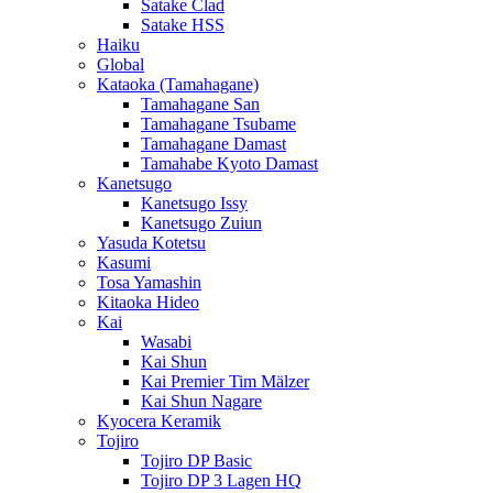
Satake Clad
Satake HSS
Haiku
Global
Kataoka (Tamahagane)
Tamahagane San
Tamahagane Tsubame
Tamahagane Damast
Tamahabe Kyoto Damast
Kanetsugo
Kanetsugo Issy
Kanetsugo Zuiun
Yasuda Kotetsu
Kasumi
Tosa Yamashin
Kitaoka Hideo
Kai
Wasabi
Kai Shun
Kai Premier Tim Mälzer
Kai Shun Nagare
Kyocera Keramik
Tojiro
Tojiro DP Basic
Tojiro DP 3 Lagen HQ