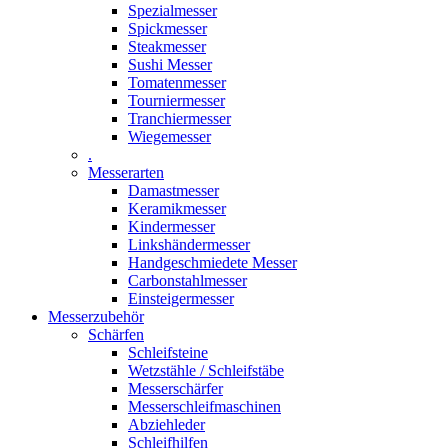
Spezialmesser
Spickmesser
Steakmesser
Sushi Messer
Tomatenmesser
Tourniermesser
Tranchiermesser
Wiegemesser
.
Messerarten
Damastmesser
Keramikmesser
Kindermesser
Linkshändermesser
Handgeschmiedete Messer
Carbonstahlmesser
Einsteigermesser
Messerzubehör
Schärfen
Schleifsteine
Wetzstähle / Schleifstäbe
Messerschärfer
Messerschleifmaschinen
Abziehleder
Schleifhilfen