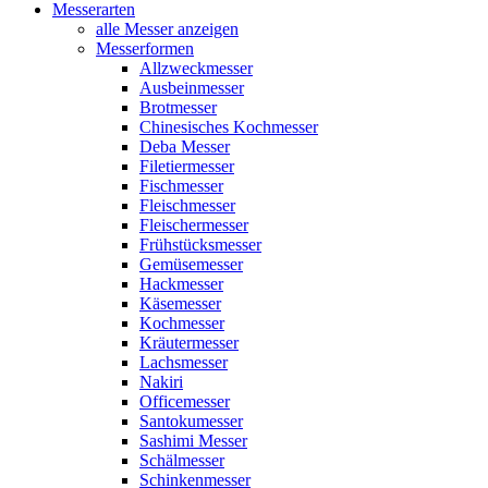
Messerarten
alle Messer anzeigen
Messerformen
Allzweckmesser
Ausbeinmesser
Brotmesser
Chinesisches Kochmesser
Deba Messer
Filetiermesser
Fischmesser
Fleischmesser
Fleischermesser
Frühstücksmesser
Gemüsemesser
Hackmesser
Käsemesser
Kochmesser
Kräutermesser
Lachsmesser
Nakiri
Officemesser
Santokumesser
Sashimi Messer
Schälmesser
Schinkenmesser