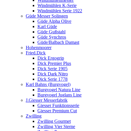
Windmühlenmesser
Windmühlen K-Serie
Windmühlen Serie 1922
Güde Messer Solingen
Güde Alpha Olive
Karl Güde
Güde Gußstahl
Güde Synchros
Güde/Balbach Damast
Hohenmoorer
Fried.Dick
Dick Ergogrip
Dick Premier Plus
Dick Serie 1905
Dick Dark Nitro
Dick Serie 1778
Karl Bahns (Burgvogel)
Burgvogel Natura Line
Burgvogel Juglans Line
J.Giesser Messerfabrik
Giesser Funktionsserie
Giesser Premium Cut
Zwilling
Zwilling Gourmet
Zwilling Vier Sterne