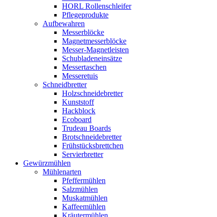
HORL Rollenschleifer
Pflegeprodukte
Aufbewahren
Messerblöcke
Magnetmesserblöcke
Messer-Magnetleisten
Schubladeneinsätze
Messertaschen
Messeretuis
Schneidbretter
Holzschneidebretter
Kunststoff
Hackblock
Ecoboard
Trudeau Boards
Brotschneidebretter
Frühstücksbrettchen
Servierbretter
Gewürzmühlen
Mühlenarten
Pfeffermühlen
Salzmühlen
Muskatmühlen
Kaffeemühlen
Kräutermühlen