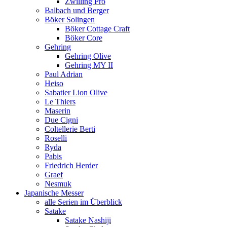
Zwilling Pro
Balbach und Berger
Böker Solingen
Böker Cottage Craft
Böker Core
Gehring
Gehring Olive
Gehring MY II
Paul Adrian
Heiso
Sabatier Lion Olive
Le Thiers
Maserin
Due Cigni
Coltellerie Berti
Roselli
Ryda
Pabis
Friedrich Herder
Graef
Nesmuk
Japanische Messer
alle Serien im Überblick
Satake
Satake Nashiji