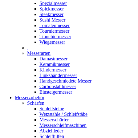
Spezialmesser
Spickmesser
Steakmesser
Sushi Messer
Tomatenmesser
Tourniermesser
Tranchiermesser
Wiegemesser
.
Messerarten
Damastmesser
Keramikmesser
Kindermesser
Linkshändermesser
Handgeschmiedete Messer
Carbonstahlmesser
Einsteigermesser
Messerzubehör
Schärfen
Schleifsteine
Wetzstähle / Schleifstäbe
Messerschärfer
Messerschleifmaschinen
Abziehleder
Schleifhilfen