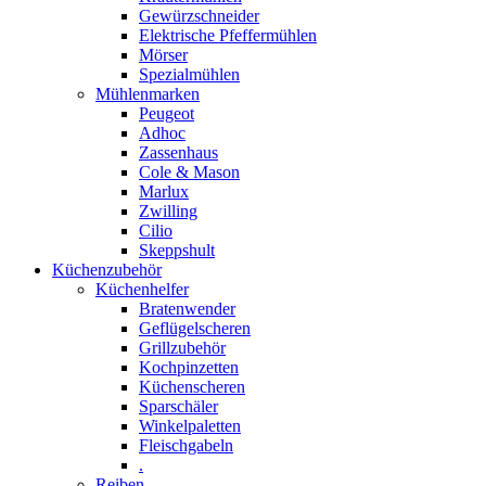
Gewürzschneider
Elektrische Pfeffermühlen
Mörser
Spezialmühlen
Mühlenmarken
Peugeot
Adhoc
Zassenhaus
Cole & Mason
Marlux
Zwilling
Cilio
Skeppshult
Küchenzubehör
Küchenhelfer
Bratenwender
Geflügelscheren
Grillzubehör
Kochpinzetten
Küchenscheren
Sparschäler
Winkelpaletten
Fleischgabeln
.
Reiben