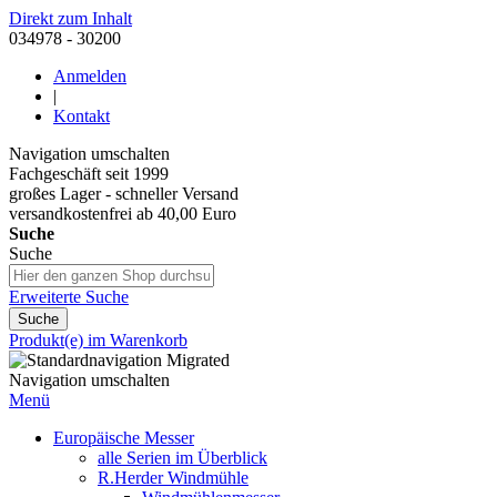
Direkt zum Inhalt
034978 - 30200
Anmelden
|
Kontakt
Navigation umschalten
Fachgeschäft seit 1999
großes Lager - schneller Versand
versandkostenfrei ab 40,00 Euro
Suche
Suche
Erweiterte Suche
Suche
Produkt(e) im Warenkorb
Navigation umschalten
Menü
Europäische Messer
alle Serien im Überblick
R.Herder Windmühle