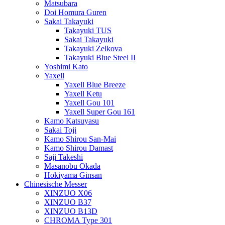
Matsubara
Doi Homura Guren
Sakai Takayuki
Takayuki TUS
Sakai Takayuki
Takayuki Zelkova
Takayuki Blue Steel II
Yoshimi Kato
Yaxell
Yaxell Blue Breeze
Yaxell Ketu
Yaxell Gou 101
Yaxell Super Gou 161
Kamo Katsuyasu
Sakai Toji
Kamo Shirou San-Mai
Kamo Shirou Damast
Saji Takeshi
Masanobu Okada
Hokiyama Ginsan
Chinesische Messer
XINZUO X06
XINZUO B37
XINZUO B13D
CHROMA Type 301