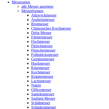
Messerarten
alle Messer anzeigen
Messerformen
Allzweckmesser
Ausbeinmesser
Brotmesser
Chinesisches Kochmesser
Deba Messer
Filetiermesser
Fischmesser
Fleischmesser
Fleischermesser
Frühstücksmesser
Gemüsemesser
Hackmesser
Käsemesser
Kochmesser
Kräutermesser
Lachsmesser
Nakiri
Officemesser
Santokumesser
Sashimi Messer
Schälmesser
Schinkenmesser