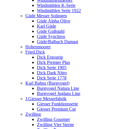
Windmühlenmesser
Windmühlen K-Serie
Windmühlen Serie 1922
Güde Messer Solingen
Güde Alpha Olive
Karl Güde
Güde Gußstahl
Güde Synchros
Güde/Balbach Damast
Hohenmoorer
Fried.Dick
Dick Ergogrip
Dick Premier Plus
Dick Serie 1905
Dick Dark Nitro
Dick Serie 1778
Karl Bahns (Burgvogel)
Burgvogel Natura Line
Burgvogel Juglans Line
J.Giesser Messerfabrik
Giesser Funktionsserie
Giesser Premium Cut
Zwilling
Zwilling Gourmet
Zwilling Vier Sterne