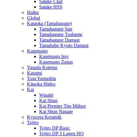
Satake Clad
Satake HSS
Haiku
Global
Kataoka (Tamahagane)
Tamahagane San
Tamahagane Tsubame
Tamahagane Damast
Tamahabe Kyoto Damast
Kanetsugo
Kanetsugo Issy
Kanetsugo Zuiun
Yasuda Kotetsu
Kasumi
Tosa Yamashin
Kitaoka Hideo
Kai
Wasabi
Kai Shun
Kai Premier Tim Mälzer
Kai Shun Nagare
Kyocera Keramik
Tojiro
Tojiro DP Basic
Tojiro DP 3 Lagen HQ