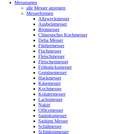
Messerarten
alle Messer anzeigen
Messerformen
Allzweckmesser
Ausbeinmesser
Brotmesser
Chinesisches Kochmesser
Deba Messer
Filetiermesser
Fischmesser
Fleischmesser
Fleischermesser
Frühstücksmesser
Gemüsemesser
Hackmesser
Käsemesser
Kochmesser
Kräutermesser
Lachsmesser
Nakiri
Officemesser
Santokumesser
Sashimi Messer
Schälmesser
Schinkenmesser