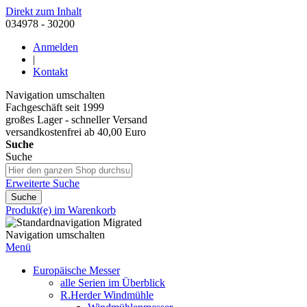
Direkt zum Inhalt
034978 - 30200
Anmelden
|
Kontakt
Navigation umschalten
Fachgeschäft seit 1999
großes Lager - schneller Versand
versandkostenfrei ab 40,00 Euro
Suche
Suche
Erweiterte Suche
Suche
Produkt(e) im Warenkorb
Navigation umschalten
Menü
Europäische Messer
alle Serien im Überblick
R.Herder Windmühle