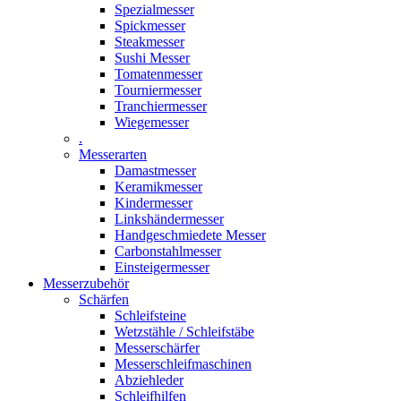
Spezialmesser
Spickmesser
Steakmesser
Sushi Messer
Tomatenmesser
Tourniermesser
Tranchiermesser
Wiegemesser
.
Messerarten
Damastmesser
Keramikmesser
Kindermesser
Linkshändermesser
Handgeschmiedete Messer
Carbonstahlmesser
Einsteigermesser
Messerzubehör
Schärfen
Schleifsteine
Wetzstähle / Schleifstäbe
Messerschärfer
Messerschleifmaschinen
Abziehleder
Schleifhilfen