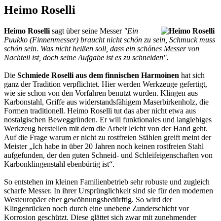
Heimo Roselli
Heimo Roselli
sagt über seine Messer
"Ein
Puukko (Finnenmesser) braucht nicht schön zu sein, Schmuck muss
schön sein. Was nicht heißen soll, dass ein schönes Messer von
Nachteil ist, doch seine Aufgabe ist es zu schneiden".
Die
Schmiede Roselli aus dem finnischen Harmoinen
hat sich
ganz der Tradition verpflichtet. Hier werden Werkzeuge gefertigt,
wie sie schon von den Vorfahren benutzt wurden. Klingen aus
Karbonstahl, Griffe aus widerstandsfähigem Maserbirkenholz, die
Formen traditionell. Heimo Roselli tut das aber nicht etwa aus
nostalgischen Beweggründen. Er will funktionales und langlebiges
Werkzeug herstellen mit dem die Arbeit leicht von der Hand geht.
Auf die Frage warum er nicht zu rostfreien Stählen greift meint der
Meister „Ich habe in über 20 Jahren noch keinen rostfreien Stahl
aufgefunden, der den guten Schneid- und Schleifeigenschaften von
Karbonklingenstahl ebenbürtig ist“.
So entstehen im kleinen Familienbetrieb sehr robuste und zugleich
scharfe Messer. In ihrer Ursprünglichkeit sind sie für den modernen
Westeuropäer eher gewöhnungsbedürftig. So wird der
Klingenrücken noch durch eine unebene Zunderschicht vor
Korrosion geschützt. Diese glättet sich zwar mit zunehmender