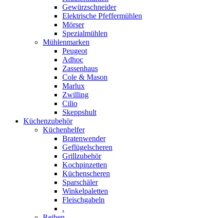
Gewürzschneider
Elektrische Pfeffermühlen
Mörser
Spezialmühlen
Mühlenmarken
Peugeot
Adhoc
Zassenhaus
Cole & Mason
Marlux
Zwilling
Cilio
Skeppshult
Küchenzubehör
Küchenhelfer
Bratenwender
Geflügelscheren
Grillzubehör
Kochpinzetten
Küchenscheren
Sparschäler
Winkelpaletten
Fleischgabeln
.
Reiben