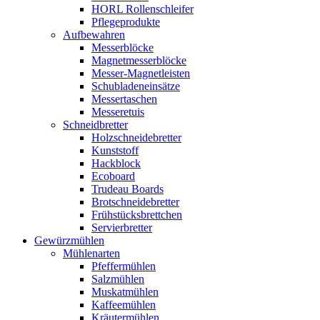
HORL Rollenschleifer
Pflegeprodukte
Aufbewahren
Messerblöcke
Magnetmesserblöcke
Messer-Magnetleisten
Schubladeneinsätze
Messertaschen
Messeretuis
Schneidbretter
Holzschneidebretter
Kunststoff
Hackblock
Ecoboard
Trudeau Boards
Brotschneidebretter
Frühstücksbrettchen
Servierbretter
Gewürzmühlen
Mühlenarten
Pfeffermühlen
Salzmühlen
Muskatmühlen
Kaffeemühlen
Kräutermühlen