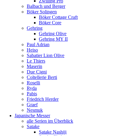
Zwilling Pro
Balbach und Berger
Böker Solingen
Böker Cottage Craft
Böker Core
Gehring
Gehring Olive
Gehring MY II
Paul Adrian
Heiso
Sabatier Lion Olive
Le Thiers
Maserin
Due Cigni
Coltellerie Berti
Roselli
Ryda
Pabis
Friedrich Herder
Graef
Nesmuk
Japanische Messer
alle Serien im Überblick
Satake
Satake Nashiji