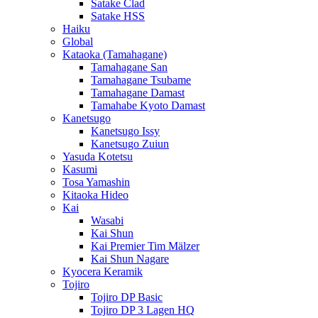
Satake Clad
Satake HSS
Haiku
Global
Kataoka (Tamahagane)
Tamahagane San
Tamahagane Tsubame
Tamahagane Damast
Tamahabe Kyoto Damast
Kanetsugo
Kanetsugo Issy
Kanetsugo Zuiun
Yasuda Kotetsu
Kasumi
Tosa Yamashin
Kitaoka Hideo
Kai
Wasabi
Kai Shun
Kai Premier Tim Mälzer
Kai Shun Nagare
Kyocera Keramik
Tojiro
Tojiro DP Basic
Tojiro DP 3 Lagen HQ