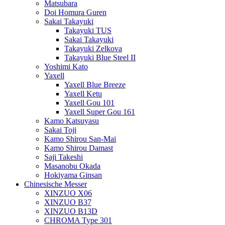
Matsubara
Doi Homura Guren
Sakai Takayuki
Takayuki TUS
Sakai Takayuki
Takayuki Zelkova
Takayuki Blue Steel II
Yoshimi Kato
Yaxell
Yaxell Blue Breeze
Yaxell Ketu
Yaxell Gou 101
Yaxell Super Gou 161
Kamo Katsuyasu
Sakai Toji
Kamo Shirou San-Mai
Kamo Shirou Damast
Saji Takeshi
Masanobu Okada
Hokiyama Ginsan
Chinesische Messer
XINZUO X06
XINZUO B37
XINZUO B13D
CHROMA Type 301