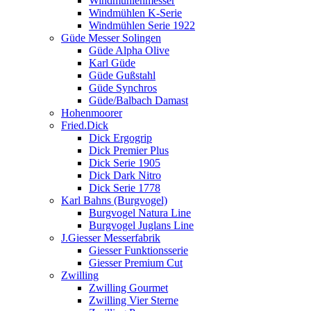
Windmühlenmesser
Windmühlen K-Serie
Windmühlen Serie 1922
Güde Messer Solingen
Güde Alpha Olive
Karl Güde
Güde Gußstahl
Güde Synchros
Güde/Balbach Damast
Hohenmoorer
Fried.Dick
Dick Ergogrip
Dick Premier Plus
Dick Serie 1905
Dick Dark Nitro
Dick Serie 1778
Karl Bahns (Burgvogel)
Burgvogel Natura Line
Burgvogel Juglans Line
J.Giesser Messerfabrik
Giesser Funktionsserie
Giesser Premium Cut
Zwilling
Zwilling Gourmet
Zwilling Vier Sterne