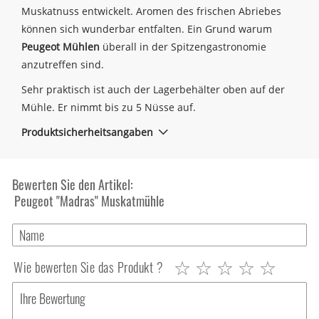
Muskatnuss entwickelt. Aromen des frischen Abriebes
können sich wunderbar entfalten. Ein Grund warum
Peugeot Mühlen
überall in der Spitzengastronomie
anzutreffen sind.
Sehr praktisch ist auch der Lagerbehälter oben auf der
Mühle. Er nimmt bis zu 5 Nüsse auf.
Produktsicherheitsangaben
Bewerten Sie den Artikel:
Peugeot "Madras" Muskatmühle
Wie bewerten Sie das Produkt ?
1
2
3
4
5
star
stars
stars
stars
stars