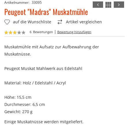
Artikelnummer
33095
Zum
Anfang
Peugeot "Madras" Muskatmühle
der
Bildergalerie
auf die Wunschliste
Artikel vergleichen
springen
Bewertung:
6
Bewertungen
Bewertung hinzufügen
60
100
% of
Muskatmühle mit Aufsatz zur Aufbewahrung der
Muskatnüsse.
Peugeot Muskat Mahlwerk aus Edelstahl
Material: Holz / Edelstahl / Acryl
Höhe: 15,5 cm
Durchmesser: 6,5 cm
Gewicht: 270 g
Einige Muskatnüsse werden mitgeliefert.