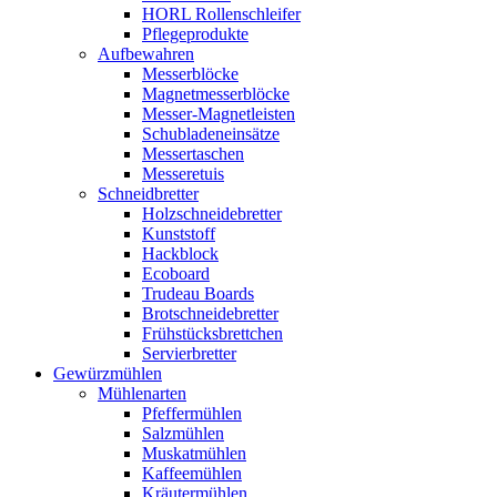
HORL Rollenschleifer
Pflegeprodukte
Aufbewahren
Messerblöcke
Magnetmesserblöcke
Messer-Magnetleisten
Schubladeneinsätze
Messertaschen
Messeretuis
Schneidbretter
Holzschneidebretter
Kunststoff
Hackblock
Ecoboard
Trudeau Boards
Brotschneidebretter
Frühstücksbrettchen
Servierbretter
Gewürzmühlen
Mühlenarten
Pfeffermühlen
Salzmühlen
Muskatmühlen
Kaffeemühlen
Kräutermühlen