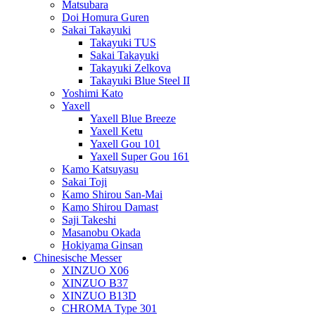
Matsubara
Doi Homura Guren
Sakai Takayuki
Takayuki TUS
Sakai Takayuki
Takayuki Zelkova
Takayuki Blue Steel II
Yoshimi Kato
Yaxell
Yaxell Blue Breeze
Yaxell Ketu
Yaxell Gou 101
Yaxell Super Gou 161
Kamo Katsuyasu
Sakai Toji
Kamo Shirou San-Mai
Kamo Shirou Damast
Saji Takeshi
Masanobu Okada
Hokiyama Ginsan
Chinesische Messer
XINZUO X06
XINZUO B37
XINZUO B13D
CHROMA Type 301