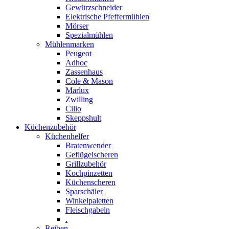
Gewürzschneider
Elektrische Pfeffermühlen
Mörser
Spezialmühlen
Mühlenmarken
Peugeot
Adhoc
Zassenhaus
Cole & Mason
Marlux
Zwilling
Cilio
Skeppshult
Küchenzubehör
Küchenhelfer
Bratenwender
Geflügelscheren
Grillzubehör
Kochpinzetten
Küchenscheren
Sparschäler
Winkelpaletten
Fleischgabeln
.
Reiben