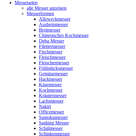
Messerarten
alle Messer anzeigen
Messerformen
Allzweckmesser
Ausbeinmesser
Brotmesser
Chinesisches Kochmesser
Deba Messer
Filetiermesser
Fischmesser
Fleischmesser
Fleischermesser
Frühstücksmesser
Gemüsemesser
Hackmesser
Käsemesser
Kochmesser
Kräutermesser
Lachsmesser
Nakiri
Officemesser
Santokumesser
Sashimi Messer
Schälmesser
Schinkenmesser