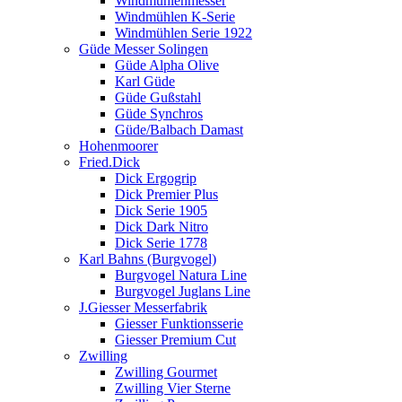
Windmühlenmesser
Windmühlen K-Serie
Windmühlen Serie 1922
Güde Messer Solingen
Güde Alpha Olive
Karl Güde
Güde Gußstahl
Güde Synchros
Güde/Balbach Damast
Hohenmoorer
Fried.Dick
Dick Ergogrip
Dick Premier Plus
Dick Serie 1905
Dick Dark Nitro
Dick Serie 1778
Karl Bahns (Burgvogel)
Burgvogel Natura Line
Burgvogel Juglans Line
J.Giesser Messerfabrik
Giesser Funktionsserie
Giesser Premium Cut
Zwilling
Zwilling Gourmet
Zwilling Vier Sterne