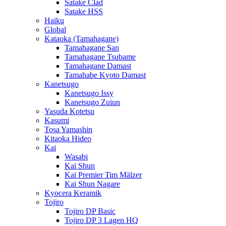
Satake Clad
Satake HSS
Haiku
Global
Kataoka (Tamahagane)
Tamahagane San
Tamahagane Tsubame
Tamahagane Damast
Tamahabe Kyoto Damast
Kanetsugo
Kanetsugo Issy
Kanetsugo Zuiun
Yasuda Kotetsu
Kasumi
Tosa Yamashin
Kitaoka Hideo
Kai
Wasabi
Kai Shun
Kai Premier Tim Mälzer
Kai Shun Nagare
Kyocera Keramik
Tojiro
Tojiro DP Basic
Tojiro DP 3 Lagen HQ