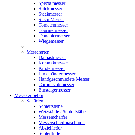
Spezialmesser
Spickmesser
Steakmesser
Sushi Messer
Tomatenmesser
Tourniermesser
Tranchiermesser
Wiegemesser
.
Messerarten
Damastmesser
Keramikmesser
Kindermesser
Linkshändermesser
Handgeschmiedete Messer
Carbonstahlmesser
Einsteigermesser
Messerzubehör
Schärfen
Schleifsteine
Wetzstähle / Schleifstäbe
Messerschärfer
Messerschleifmaschinen
Abziehleder
Schleifhilfen