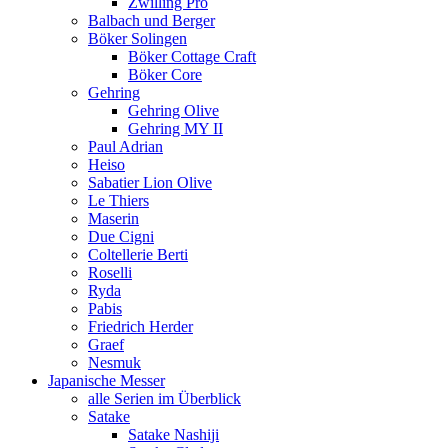
Zwilling Pro
Balbach und Berger
Böker Solingen
Böker Cottage Craft
Böker Core
Gehring
Gehring Olive
Gehring MY II
Paul Adrian
Heiso
Sabatier Lion Olive
Le Thiers
Maserin
Due Cigni
Coltellerie Berti
Roselli
Ryda
Pabis
Friedrich Herder
Graef
Nesmuk
Japanische Messer
alle Serien im Überblick
Satake
Satake Nashiji