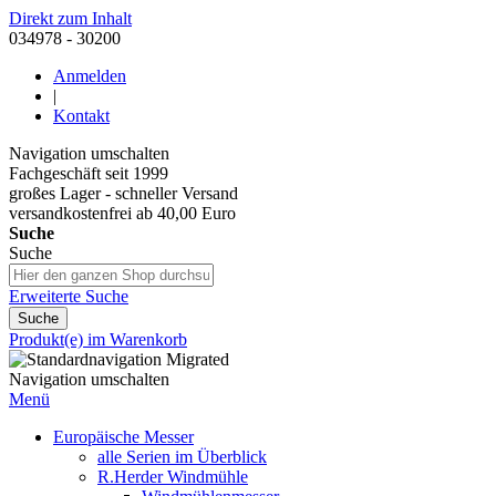
Direkt zum Inhalt
034978 - 30200
Anmelden
|
Kontakt
Navigation umschalten
Fachgeschäft seit 1999
großes Lager - schneller Versand
versandkostenfrei ab 40,00 Euro
Suche
Suche
Erweiterte Suche
Suche
Produkt(e) im Warenkorb
Navigation umschalten
Menü
Europäische Messer
alle Serien im Überblick
R.Herder Windmühle