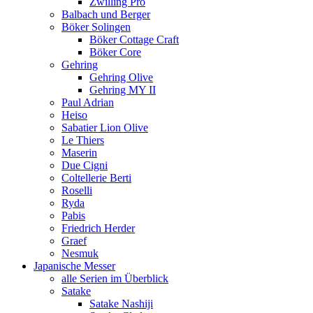
Zwilling Pro
Balbach und Berger
Böker Solingen
Böker Cottage Craft
Böker Core
Gehring
Gehring Olive
Gehring MY II
Paul Adrian
Heiso
Sabatier Lion Olive
Le Thiers
Maserin
Due Cigni
Coltellerie Berti
Roselli
Ryda
Pabis
Friedrich Herder
Graef
Nesmuk
Japanische Messer
alle Serien im Überblick
Satake
Satake Nashiji