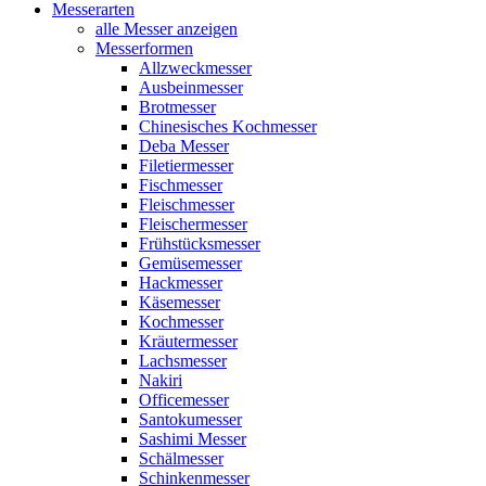
Messerarten
alle Messer anzeigen
Messerformen
Allzweckmesser
Ausbeinmesser
Brotmesser
Chinesisches Kochmesser
Deba Messer
Filetiermesser
Fischmesser
Fleischmesser
Fleischermesser
Frühstücksmesser
Gemüsemesser
Hackmesser
Käsemesser
Kochmesser
Kräutermesser
Lachsmesser
Nakiri
Officemesser
Santokumesser
Sashimi Messer
Schälmesser
Schinkenmesser