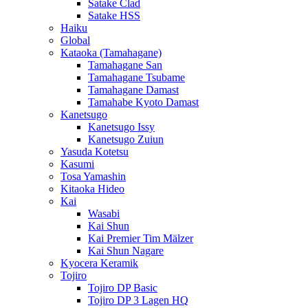
Satake Clad
Satake HSS
Haiku
Global
Kataoka (Tamahagane)
Tamahagane San
Tamahagane Tsubame
Tamahagane Damast
Tamahabe Kyoto Damast
Kanetsugo
Kanetsugo Issy
Kanetsugo Zuiun
Yasuda Kotetsu
Kasumi
Tosa Yamashin
Kitaoka Hideo
Kai
Wasabi
Kai Shun
Kai Premier Tim Mälzer
Kai Shun Nagare
Kyocera Keramik
Tojiro
Tojiro DP Basic
Tojiro DP 3 Lagen HQ