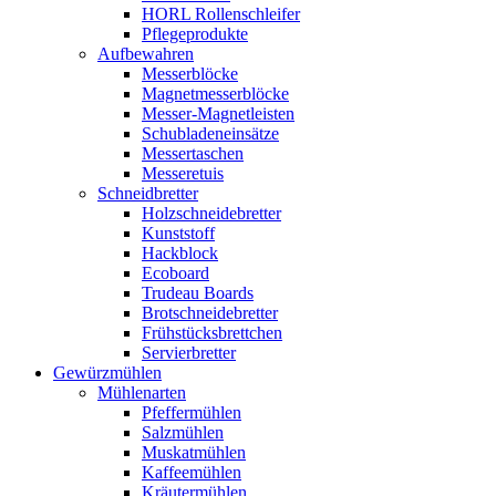
HORL Rollenschleifer
Pflegeprodukte
Aufbewahren
Messerblöcke
Magnetmesserblöcke
Messer-Magnetleisten
Schubladeneinsätze
Messertaschen
Messeretuis
Schneidbretter
Holzschneidebretter
Kunststoff
Hackblock
Ecoboard
Trudeau Boards
Brotschneidebretter
Frühstücksbrettchen
Servierbretter
Gewürzmühlen
Mühlenarten
Pfeffermühlen
Salzmühlen
Muskatmühlen
Kaffeemühlen
Kräutermühlen