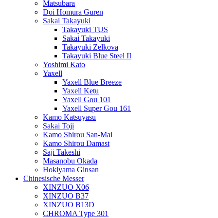
Matsubara
Doi Homura Guren
Sakai Takayuki
Takayuki TUS
Sakai Takayuki
Takayuki Zelkova
Takayuki Blue Steel II
Yoshimi Kato
Yaxell
Yaxell Blue Breeze
Yaxell Ketu
Yaxell Gou 101
Yaxell Super Gou 161
Kamo Katsuyasu
Sakai Toji
Kamo Shirou San-Mai
Kamo Shirou Damast
Saji Takeshi
Masanobu Okada
Hokiyama Ginsan
Chinesische Messer
XINZUO X06
XINZUO B37
XINZUO B13D
CHROMA Type 301