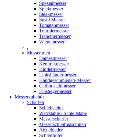
Spezialmesser
Spickmesser
Steakmesser
Sushi Messer
Tomatenmesser
Tourniermesser
Tranchiermesser
Wiegemesser
.
Messerarten
Damastmesser
Keramikmesser
Kindermesser
Linkshändermesser
Handgeschmiedete Messer
Carbonstahlmesser
Einsteigermesser
Messerzubehör
Schärfen
Schleifsteine
Wetzstähle / Schleifstäbe
Messerschärfer
Messerschleifmaschinen
Abziehleder
Schleifhilfen