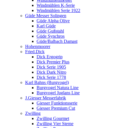
Windmühlenmesser
Windmühlen K-Serie
Windmühlen Serie 1922
Güde Messer Solingen
Güde Alpha Olive
Karl Güde
Güde Gußstahl
Güde Synchros
Güde/Balbach Damast
Hohenmoorer
Fried.Dick
Dick Ergogrip
Dick Premier Plus
Dick Serie 1905
Dick Dark Nitro
Dick Serie 1778
Karl Bahns (Burgvogel)
Burgvogel Natura Line
Burgvogel Juglans Line
J.Giesser Messerfabrik
Giesser Funktionsserie
Giesser Premium Cut
Zwilling
Zwilling Gourmet
Zwilling Vier Sterne