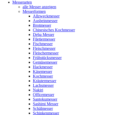
Messerarten
alle Messer anzeigen
Messerformen
Allzweckmesser
Ausbeinmesser
Brotmesser
Chinesisches Kochmesser
Deba Messer
Filetiermesser
Fischmesser
Fleischmesser
Fleischermesser
Frühstücksmesser
Gemüsemesser
Hackmesser
Käsemesser
Kochmesser
Kräutermesser
Lachsmesser
Nakiri
Officemesser
Santokumesser
Sashimi Messer
Schälmesser
Schinkenmesser