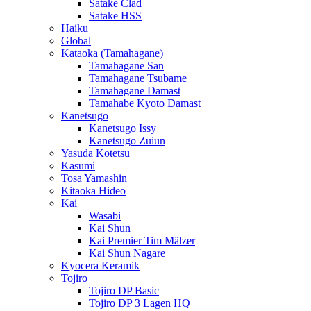
Satake Clad
Satake HSS
Haiku
Global
Kataoka (Tamahagane)
Tamahagane San
Tamahagane Tsubame
Tamahagane Damast
Tamahabe Kyoto Damast
Kanetsugo
Kanetsugo Issy
Kanetsugo Zuiun
Yasuda Kotetsu
Kasumi
Tosa Yamashin
Kitaoka Hideo
Kai
Wasabi
Kai Shun
Kai Premier Tim Mälzer
Kai Shun Nagare
Kyocera Keramik
Tojiro
Tojiro DP Basic
Tojiro DP 3 Lagen HQ