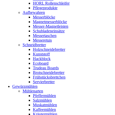
HORL Rollenschleifer
Pflegeprodukte
Aufbewahren
Messerblöcke
Magnetmesserblöcke
Messer-Magnetleisten
Schubladeneinsätze
Messertaschen
Messeretuis
Schneidbretter
Holzschneidebretter
Kunststoff
Hackblock
Ecoboard
Trudeau Boards
Brotschneidebretter
Frühstücksbrettchen
Servierbretter
Gewürzmühlen
Mühlenarten
Pfeffermühlen
Salzmühlen
Muskatmühlen
Kaffeemühlen
Kräutermühlen