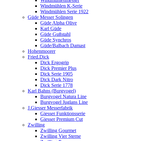
Windmühlenmesser
Windmühlen K-Serie
Windmühlen Serie 1922
Güde Messer Solingen
Güde Alpha Olive
Karl Güde
Güde Gußstahl
Güde Synchros
Güde/Balbach Damast
Hohenmoorer
Fried.Dick
Dick Ergogrip
Dick Premier Plus
Dick Serie 1905
Dick Dark Nitro
Dick Serie 1778
Karl Bahns (Burgvogel)
Burgvogel Natura Line
Burgvogel Juglans Line
J.Giesser Messerfabrik
Giesser Funktionsserie
Giesser Premium Cut
Zwilling
Zwilling Gourmet
Zwilling Vier Sterne