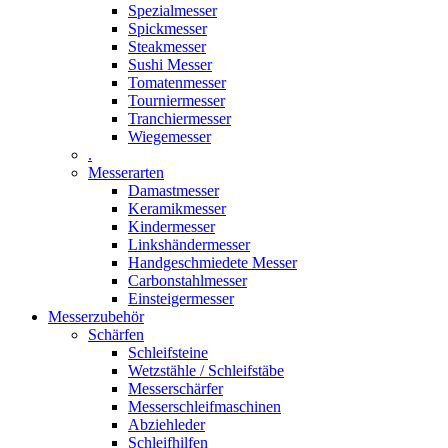
Spezialmesser
Spickmesser
Steakmesser
Sushi Messer
Tomatenmesser
Tourniermesser
Tranchiermesser
Wiegemesser
.
Messerarten
Damastmesser
Keramikmesser
Kindermesser
Linkshändermesser
Handgeschmiedete Messer
Carbonstahlmesser
Einsteigermesser
Messerzubehör
Schärfen
Schleifsteine
Wetzstähle / Schleifstäbe
Messerschärfer
Messerschleifmaschinen
Abziehleder
Schleifhilfen