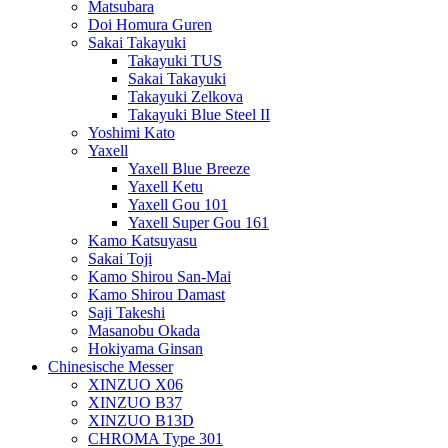
Matsubara
Doi Homura Guren
Sakai Takayuki
Takayuki TUS
Sakai Takayuki
Takayuki Zelkova
Takayuki Blue Steel II
Yoshimi Kato
Yaxell
Yaxell Blue Breeze
Yaxell Ketu
Yaxell Gou 101
Yaxell Super Gou 161
Kamo Katsuyasu
Sakai Toji
Kamo Shirou San-Mai
Kamo Shirou Damast
Saji Takeshi
Masanobu Okada
Hokiyama Ginsan
Chinesische Messer
XINZUO X06
XINZUO B37
XINZUO B13D
CHROMA Type 301