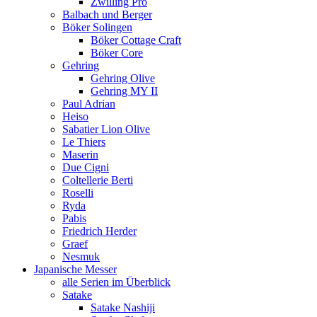
Zwilling Pro
Balbach und Berger
Böker Solingen
Böker Cottage Craft
Böker Core
Gehring
Gehring Olive
Gehring MY II
Paul Adrian
Heiso
Sabatier Lion Olive
Le Thiers
Maserin
Due Cigni
Coltellerie Berti
Roselli
Ryda
Pabis
Friedrich Herder
Graef
Nesmuk
Japanische Messer
alle Serien im Überblick
Satake
Satake Nashiji