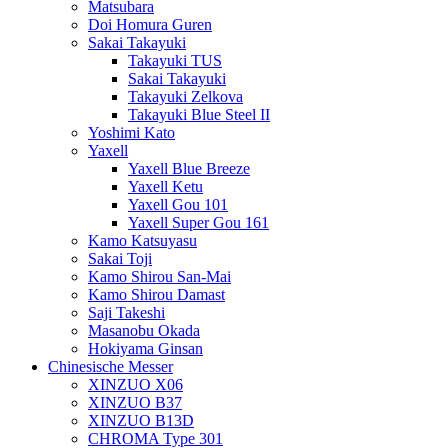
Matsubara
Doi Homura Guren
Sakai Takayuki
Takayuki TUS
Sakai Takayuki
Takayuki Zelkova
Takayuki Blue Steel II
Yoshimi Kato
Yaxell
Yaxell Blue Breeze
Yaxell Ketu
Yaxell Gou 101
Yaxell Super Gou 161
Kamo Katsuyasu
Sakai Toji
Kamo Shirou San-Mai
Kamo Shirou Damast
Saji Takeshi
Masanobu Okada
Hokiyama Ginsan
Chinesische Messer
XINZUO X06
XINZUO B37
XINZUO B13D
CHROMA Type 301