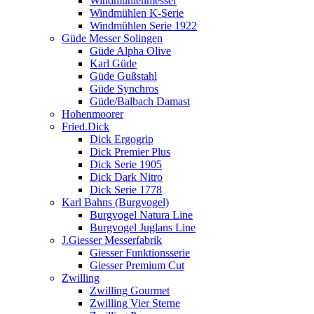
Windmühlenmesser
Windmühlen K-Serie
Windmühlen Serie 1922
Güde Messer Solingen
Güde Alpha Olive
Karl Güde
Güde Gußstahl
Güde Synchros
Güde/Balbach Damast
Hohenmoorer
Fried.Dick
Dick Ergogrip
Dick Premier Plus
Dick Serie 1905
Dick Dark Nitro
Dick Serie 1778
Karl Bahns (Burgvogel)
Burgvogel Natura Line
Burgvogel Juglans Line
J.Giesser Messerfabrik
Giesser Funktionsserie
Giesser Premium Cut
Zwilling
Zwilling Gourmet
Zwilling Vier Sterne