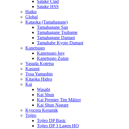
Satake Clad
Satake HSS
Haiku
Global
Kataoka (Tamahagane)
Tamahagane San
Tamahagane Tsubame
Tamahagane Damast
Tamahabe Kyoto Damast
Kanetsugo
Kanetsugo Issy
Kanetsugo Zuiun
Yasuda Kotetsu
Kasumi
Tosa Yamashin
Kitaoka Hideo
Kai
Wasabi
Kai Shun
Kai Premier Tim Mälzer
Kai Shun Nagare
Kyocera Keramik
Tojiro
Tojiro DP Basic
Tojiro DP 3 Lagen HQ