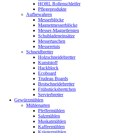
HORL Rollenschleifer
Pflegeprodukte
Aufbewahren
Messerblöcke
Magnetmesserblöcke
Messer-Magnetleisten
Schubladeneinsätze
Messertaschen
Messeretuis
Schneidbretter
Holzschneidebretter
Kunststoff
Hackblock
Ecoboard
Trudeau Boards
Brotschneidebretter
Frühstücksbrettchen
Servierbretter
Gewürzmühlen
Mühlenarten
Pfeffermühlen
Salzmühlen
Muskatmühlen
Kaffeemühlen
Kräutermühlen