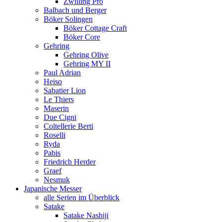
Zwilling Pro
Balbach und Berger
Böker Solingen
Böker Cottage Craft
Böker Core
Gehring
Gehring Olive
Gehring MY II
Paul Adrian
Heiso
Sabatier Lion
Le Thiers
Maserin
Due Cigni
Coltellerie Berti
Roselli
Ryda
Pabis
Friedrich Herder
Graef
Nesmuk
Japanische Messer
alle Serien im Überblick
Satake
Satake Nashiji