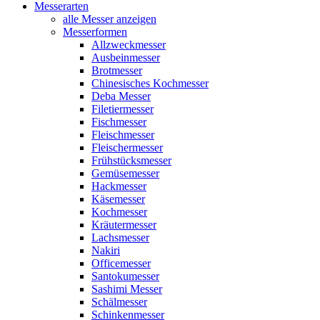
Messerarten
alle Messer anzeigen
Messerformen
Allzweckmesser
Ausbeinmesser
Brotmesser
Chinesisches Kochmesser
Deba Messer
Filetiermesser
Fischmesser
Fleischmesser
Fleischermesser
Frühstücksmesser
Gemüsemesser
Hackmesser
Käsemesser
Kochmesser
Kräutermesser
Lachsmesser
Nakiri
Officemesser
Santokumesser
Sashimi Messer
Schälmesser
Schinkenmesser