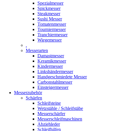
Spezialmesser
Spickmesser
Steakmesser
Sushi Messer
Tomatenmesser
Tourniermesser
Tranchiermesser
Wiegemesser
.
Messerarten
Damastmesser
Keramikmesser
Kindermesser
Linkshändermesser
Handgeschmiedete Messer
Carbonstahlmesser
Einsteigermesser
Messerzubehör
Schärfen
Schleifsteine
Wetzstähle / Schleifstäbe
Messerschärfer
Messerschleifmaschinen
Abziehleder
Schleifhilfen