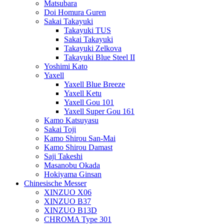
Matsubara
Doi Homura Guren
Sakai Takayuki
Takayuki TUS
Sakai Takayuki
Takayuki Zelkova
Takayuki Blue Steel II
Yoshimi Kato
Yaxell
Yaxell Blue Breeze
Yaxell Ketu
Yaxell Gou 101
Yaxell Super Gou 161
Kamo Katsuyasu
Sakai Toji
Kamo Shirou San-Mai
Kamo Shirou Damast
Saji Takeshi
Masanobu Okada
Hokiyama Ginsan
Chinesische Messer
XINZUO X06
XINZUO B37
XINZUO B13D
CHROMA Type 301