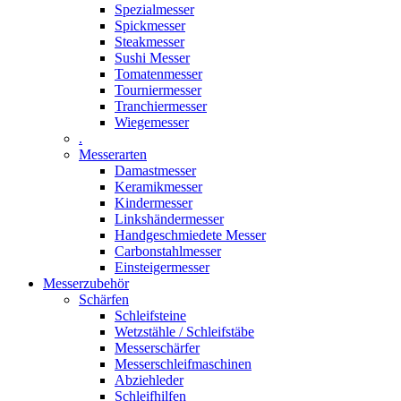
Spezialmesser
Spickmesser
Steakmesser
Sushi Messer
Tomatenmesser
Tourniermesser
Tranchiermesser
Wiegemesser
.
Messerarten
Damastmesser
Keramikmesser
Kindermesser
Linkshändermesser
Handgeschmiedete Messer
Carbonstahlmesser
Einsteigermesser
Messerzubehör
Schärfen
Schleifsteine
Wetzstähle / Schleifstäbe
Messerschärfer
Messerschleifmaschinen
Abziehleder
Schleifhilfen