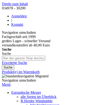
Direkt zum Inhalt
034978 - 30200
Anmelden
|
Kontakt
Navigation umschalten
Fachgeschäft seit 1999
großes Lager - schneller Versand
versandkostenfrei ab 40,00 Euro
Suche
Suche
Erweiterte Suche
Suche
Produkt(e) im Warenkorb
Navigation umschalten
Menü
Europäische Messer
alle Serien im Überblick
R.Herder Windmühle