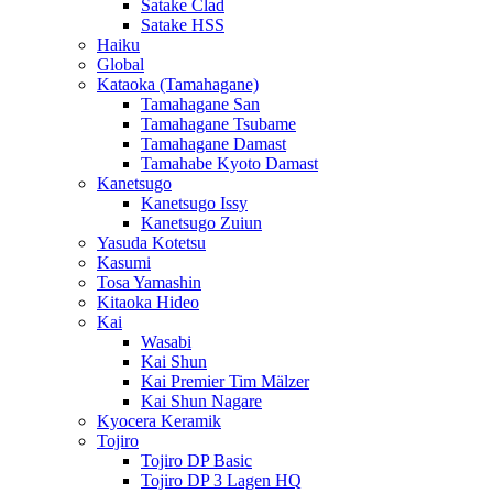
Satake Clad
Satake HSS
Haiku
Global
Kataoka (Tamahagane)
Tamahagane San
Tamahagane Tsubame
Tamahagane Damast
Tamahabe Kyoto Damast
Kanetsugo
Kanetsugo Issy
Kanetsugo Zuiun
Yasuda Kotetsu
Kasumi
Tosa Yamashin
Kitaoka Hideo
Kai
Wasabi
Kai Shun
Kai Premier Tim Mälzer
Kai Shun Nagare
Kyocera Keramik
Tojiro
Tojiro DP Basic
Tojiro DP 3 Lagen HQ