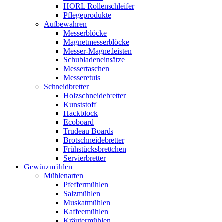
HORL Rollenschleifer
Pflegeprodukte
Aufbewahren
Messerblöcke
Magnetmesserblöcke
Messer-Magnetleisten
Schubladeneinsätze
Messertaschen
Messeretuis
Schneidbretter
Holzschneidebretter
Kunststoff
Hackblock
Ecoboard
Trudeau Boards
Brotschneidebretter
Frühstücksbrettchen
Servierbretter
Gewürzmühlen
Mühlenarten
Pfeffermühlen
Salzmühlen
Muskatmühlen
Kaffeemühlen
Kräutermühlen