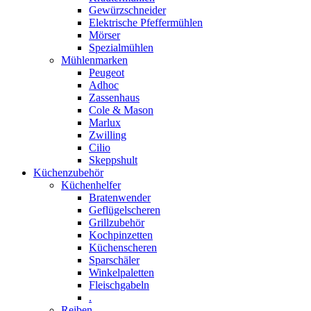
Gewürzschneider
Elektrische Pfeffermühlen
Mörser
Spezialmühlen
Mühlenmarken
Peugeot
Adhoc
Zassenhaus
Cole & Mason
Marlux
Zwilling
Cilio
Skeppshult
Küchenzubehör
Küchenhelfer
Bratenwender
Geflügelscheren
Grillzubehör
Kochpinzetten
Küchenscheren
Sparschäler
Winkelpaletten
Fleischgabeln
.
Reiben