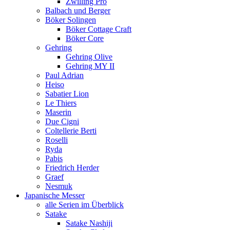
Zwilling Pro
Balbach und Berger
Böker Solingen
Böker Cottage Craft
Böker Core
Gehring
Gehring Olive
Gehring MY II
Paul Adrian
Heiso
Sabatier Lion
Le Thiers
Maserin
Due Cigni
Coltellerie Berti
Roselli
Ryda
Pabis
Friedrich Herder
Graef
Nesmuk
Japanische Messer
alle Serien im Überblick
Satake
Satake Nashiji