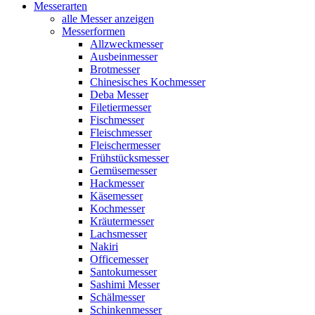
Messerarten
alle Messer anzeigen
Messerformen
Allzweckmesser
Ausbeinmesser
Brotmesser
Chinesisches Kochmesser
Deba Messer
Filetiermesser
Fischmesser
Fleischmesser
Fleischermesser
Frühstücksmesser
Gemüsemesser
Hackmesser
Käsemesser
Kochmesser
Kräutermesser
Lachsmesser
Nakiri
Officemesser
Santokumesser
Sashimi Messer
Schälmesser
Schinkenmesser