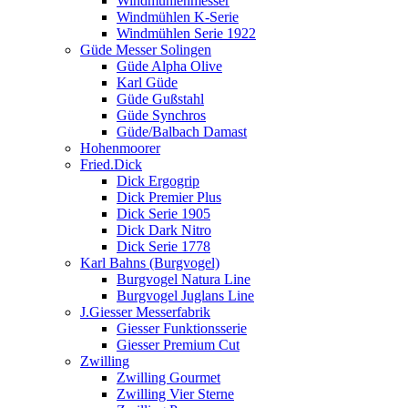
Windmühlenmesser
Windmühlen K-Serie
Windmühlen Serie 1922
Güde Messer Solingen
Güde Alpha Olive
Karl Güde
Güde Gußstahl
Güde Synchros
Güde/Balbach Damast
Hohenmoorer
Fried.Dick
Dick Ergogrip
Dick Premier Plus
Dick Serie 1905
Dick Dark Nitro
Dick Serie 1778
Karl Bahns (Burgvogel)
Burgvogel Natura Line
Burgvogel Juglans Line
J.Giesser Messerfabrik
Giesser Funktionsserie
Giesser Premium Cut
Zwilling
Zwilling Gourmet
Zwilling Vier Sterne