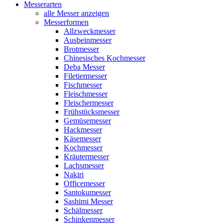
Messerarten
alle Messer anzeigen
Messerformen
Allzweckmesser
Ausbeinmesser
Brotmesser
Chinesisches Kochmesser
Deba Messer
Filetiermesser
Fischmesser
Fleischmesser
Fleischermesser
Frühstücksmesser
Gemüsemesser
Hackmesser
Käsemesser
Kochmesser
Kräutermesser
Lachsmesser
Nakiri
Officemesser
Santokumesser
Sashimi Messer
Schälmesser
Schinkenmesser