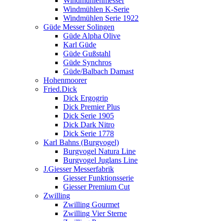
Windmühlenmesser
Windmühlen K-Serie
Windmühlen Serie 1922
Güde Messer Solingen
Güde Alpha Olive
Karl Güde
Güde Gußstahl
Güde Synchros
Güde/Balbach Damast
Hohenmoorer
Fried.Dick
Dick Ergogrip
Dick Premier Plus
Dick Serie 1905
Dick Dark Nitro
Dick Serie 1778
Karl Bahns (Burgvogel)
Burgvogel Natura Line
Burgvogel Juglans Line
J.Giesser Messerfabrik
Giesser Funktionsserie
Giesser Premium Cut
Zwilling
Zwilling Gourmet
Zwilling Vier Sterne