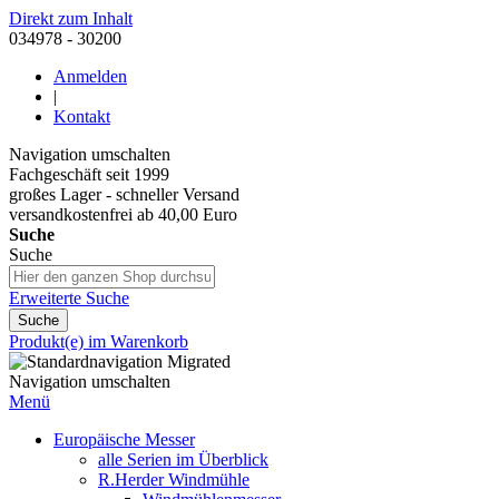
Direkt zum Inhalt
034978 - 30200
Anmelden
|
Kontakt
Navigation umschalten
Fachgeschäft seit 1999
großes Lager - schneller Versand
versandkostenfrei ab 40,00 Euro
Suche
Suche
Erweiterte Suche
Suche
Produkt(e) im Warenkorb
Navigation umschalten
Menü
Europäische Messer
alle Serien im Überblick
R.Herder Windmühle