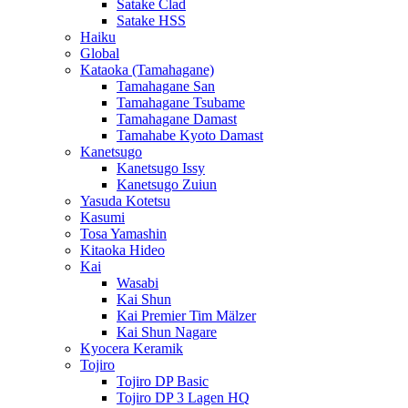
Satake Clad
Satake HSS
Haiku
Global
Kataoka (Tamahagane)
Tamahagane San
Tamahagane Tsubame
Tamahagane Damast
Tamahabe Kyoto Damast
Kanetsugo
Kanetsugo Issy
Kanetsugo Zuiun
Yasuda Kotetsu
Kasumi
Tosa Yamashin
Kitaoka Hideo
Kai
Wasabi
Kai Shun
Kai Premier Tim Mälzer
Kai Shun Nagare
Kyocera Keramik
Tojiro
Tojiro DP Basic
Tojiro DP 3 Lagen HQ