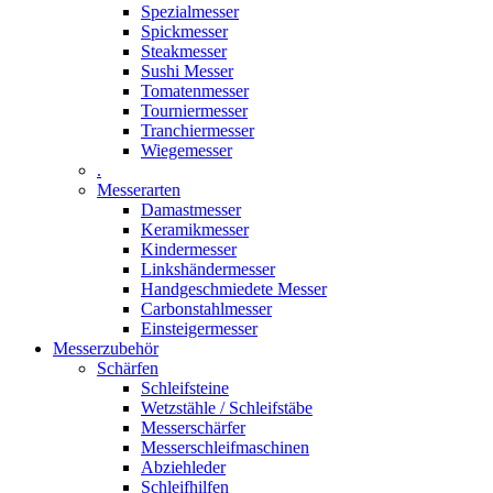
Spezialmesser
Spickmesser
Steakmesser
Sushi Messer
Tomatenmesser
Tourniermesser
Tranchiermesser
Wiegemesser
.
Messerarten
Damastmesser
Keramikmesser
Kindermesser
Linkshändermesser
Handgeschmiedete Messer
Carbonstahlmesser
Einsteigermesser
Messerzubehör
Schärfen
Schleifsteine
Wetzstähle / Schleifstäbe
Messerschärfer
Messerschleifmaschinen
Abziehleder
Schleifhilfen