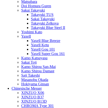
Matsubara
Doi Homura Guren
Sakai Takayuki
Takayuki TUS
Sakai Takayuki
Takayuki Zelkova
Takayuki Blue Steel II
Yoshimi Kato
Yaxell
Yaxell Blue Breeze
Yaxell Ketu
Yaxell Gou 101
Yaxell Super Gou 161
Kamo Katsuyasu
Sakai Toji
Kamo Shirou San-Mai
Kamo Shirou Damast
Saji Takeshi
Masanobu Okada
Hokiyama Ginsan
Chinesische Messer
XINZUO X06
XINZUO B37
XINZUO B13D
CHROMA Type 301