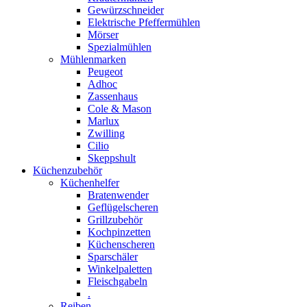
Gewürzschneider
Elektrische Pfeffermühlen
Mörser
Spezialmühlen
Mühlenmarken
Peugeot
Adhoc
Zassenhaus
Cole & Mason
Marlux
Zwilling
Cilio
Skeppshult
Küchenzubehör
Küchenhelfer
Bratenwender
Geflügelscheren
Grillzubehör
Kochpinzetten
Küchenscheren
Sparschäler
Winkelpaletten
Fleischgabeln
.
Reiben