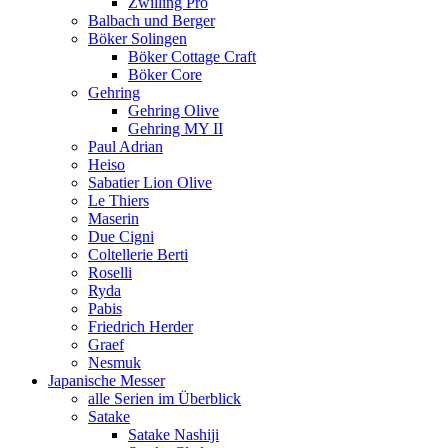
Zwilling Pro
Balbach und Berger
Böker Solingen
Böker Cottage Craft
Böker Core
Gehring
Gehring Olive
Gehring MY II
Paul Adrian
Heiso
Sabatier Lion Olive
Le Thiers
Maserin
Due Cigni
Coltellerie Berti
Roselli
Ryda
Pabis
Friedrich Herder
Graef
Nesmuk
Japanische Messer
alle Serien im Überblick
Satake
Satake Nashiji