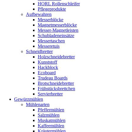
HORL Rollenschleifer
Pflegeprodukte
Aufbewahren
Messerblöcke
Magnetmesserblöcke
Messer-Magnetleisten
Schubladeneinsätze
Messertaschen
Messeretuis
Schneidbretter
Holzschneidebretter
Kunststoff
Hackblock
Ecoboard
Trudeau Boards
Brotschneidebretter
Frühstücksbrettchen
Servierbretter
Gewürzmühlen
Mühlenarten
Pfeffermühlen
Salzmühlen
Muskatmühlen
Kaffeemühlen
Kräutermühlen