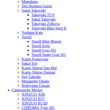
Matsubara
Doi Homura Guren
Sakai Takayuki
Takayuki TUS
Sakai Takayuki
Takayuki Zelkova
Takayuki Blue Steel II
Yoshimi Kato
Yaxell
Yaxell Blue Breeze
Yaxell Ketu
Yaxell Gou 101
Yaxell Super Gou 161
Kamo Katsuyasu
Sakai Toji
Kamo Shirou San-Mai
Kamo Shirou Damast
Saji Takeshi
Masanobu Okada
Hokiyama Ginsan
Chinesische Messer
XINZUO X06
XINZUO B37
XINZUO B13D
CHROMA Type 301