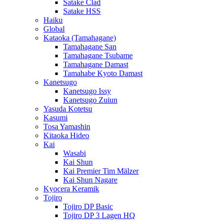
Satake Clad
Satake HSS
Haiku
Global
Kataoka (Tamahagane)
Tamahagane San
Tamahagane Tsubame
Tamahagane Damast
Tamahabe Kyoto Damast
Kanetsugo
Kanetsugo Issy
Kanetsugo Zuiun
Yasuda Kotetsu
Kasumi
Tosa Yamashin
Kitaoka Hideo
Kai
Wasabi
Kai Shun
Kai Premier Tim Mälzer
Kai Shun Nagare
Kyocera Keramik
Tojiro
Tojiro DP Basic
Tojiro DP 3 Lagen HQ