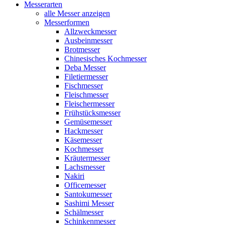
Messerarten
alle Messer anzeigen
Messerformen
Allzweckmesser
Ausbeinmesser
Brotmesser
Chinesisches Kochmesser
Deba Messer
Filetiermesser
Fischmesser
Fleischmesser
Fleischermesser
Frühstücksmesser
Gemüsemesser
Hackmesser
Käsemesser
Kochmesser
Kräutermesser
Lachsmesser
Nakiri
Officemesser
Santokumesser
Sashimi Messer
Schälmesser
Schinkenmesser