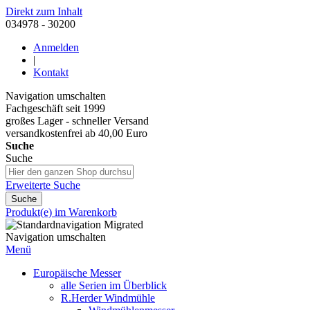
Direkt zum Inhalt
034978 - 30200
Anmelden
|
Kontakt
Navigation umschalten
Fachgeschäft seit 1999
großes Lager - schneller Versand
versandkostenfrei ab 40,00 Euro
Suche
Suche
Erweiterte Suche
Suche
Produkt(e) im Warenkorb
Navigation umschalten
Menü
Europäische Messer
alle Serien im Überblick
R.Herder Windmühle