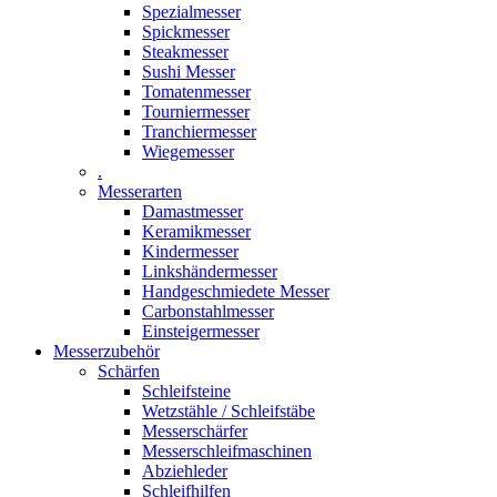
Spezialmesser
Spickmesser
Steakmesser
Sushi Messer
Tomatenmesser
Tourniermesser
Tranchiermesser
Wiegemesser
.
Messerarten
Damastmesser
Keramikmesser
Kindermesser
Linkshändermesser
Handgeschmiedete Messer
Carbonstahlmesser
Einsteigermesser
Messerzubehör
Schärfen
Schleifsteine
Wetzstähle / Schleifstäbe
Messerschärfer
Messerschleifmaschinen
Abziehleder
Schleifhilfen