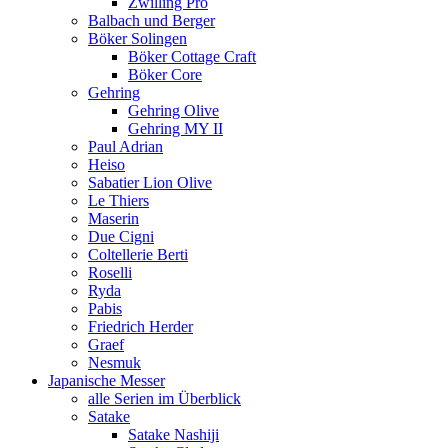
Zwilling Pro
Balbach und Berger
Böker Solingen
Böker Cottage Craft
Böker Core
Gehring
Gehring Olive
Gehring MY II
Paul Adrian
Heiso
Sabatier Lion Olive
Le Thiers
Maserin
Due Cigni
Coltellerie Berti
Roselli
Ryda
Pabis
Friedrich Herder
Graef
Nesmuk
Japanische Messer
alle Serien im Überblick
Satake
Satake Nashiji