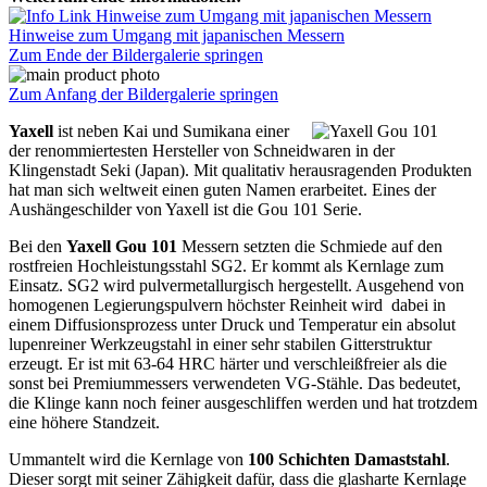
Hinweise zum Umgang mit japanischen Messern
Zum Ende der Bildergalerie springen
Zum Anfang der Bildergalerie springen
Yaxell
ist neben Kai und Sumikana einer
der renommiertesten Hersteller von Schneidwaren in der
Klingenstadt Seki (Japan). Mit qualitativ herausragenden Produkten
hat man sich weltweit einen guten Namen erarbeitet. Eines der
Aushängeschilder von Yaxell ist die Gou 101 Serie.
Bei den
Yaxell Gou 101
Messern setzten die Schmiede auf den
rostfreien Hochleistungsstahl SG2. Er kommt als Kernlage zum
Einsatz. SG2 wird pulvermetallurgisch hergestellt. Ausgehend von
homogenen Legierungspulvern höchster Reinheit wird dabei in
einem Diffusionsprozess unter Druck und Temperatur ein absolut
lupenreiner Werkzeugstahl in einer sehr stabilen Gitterstruktur
erzeugt. Er ist mit 63-64 HRC härter und verschleißfreier als die
sonst bei Premiummessers verwendeten VG-Stähle. Das bedeutet,
die Klinge kann noch feiner ausgeschliffen werden und hat trotzdem
eine höhere Standzeit.
Ummantelt wird die Kernlage von
100 Schichten Damaststahl
.
Dieser sorgt mit seiner Zähigkeit dafür, dass die glasharte Kernlage