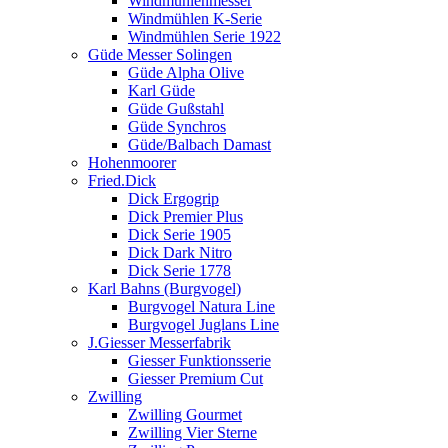
Windmühlenmesser
Windmühlen K-Serie
Windmühlen Serie 1922
Güde Messer Solingen
Güde Alpha Olive
Karl Güde
Güde Gußstahl
Güde Synchros
Güde/Balbach Damast
Hohenmoorer
Fried.Dick
Dick Ergogrip
Dick Premier Plus
Dick Serie 1905
Dick Dark Nitro
Dick Serie 1778
Karl Bahns (Burgvogel)
Burgvogel Natura Line
Burgvogel Juglans Line
J.Giesser Messerfabrik
Giesser Funktionsserie
Giesser Premium Cut
Zwilling
Zwilling Gourmet
Zwilling Vier Sterne