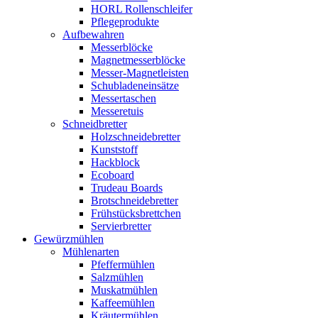
HORL Rollenschleifer
Pflegeprodukte
Aufbewahren
Messerblöcke
Magnetmesserblöcke
Messer-Magnetleisten
Schubladeneinsätze
Messertaschen
Messeretuis
Schneidbretter
Holzschneidebretter
Kunststoff
Hackblock
Ecoboard
Trudeau Boards
Brotschneidebretter
Frühstücksbrettchen
Servierbretter
Gewürzmühlen
Mühlenarten
Pfeffermühlen
Salzmühlen
Muskatmühlen
Kaffeemühlen
Kräutermühlen