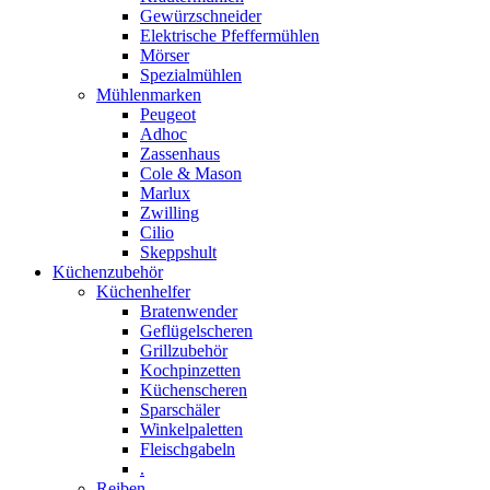
Gewürzschneider
Elektrische Pfeffermühlen
Mörser
Spezialmühlen
Mühlenmarken
Peugeot
Adhoc
Zassenhaus
Cole & Mason
Marlux
Zwilling
Cilio
Skeppshult
Küchenzubehör
Küchenhelfer
Bratenwender
Geflügelscheren
Grillzubehör
Kochpinzetten
Küchenscheren
Sparschäler
Winkelpaletten
Fleischgabeln
.
Reiben